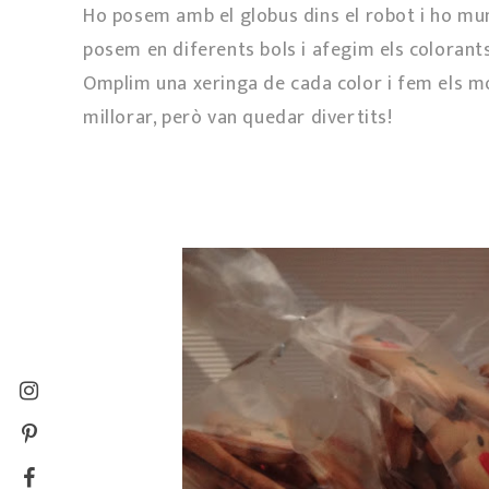
Ho posem amb el globus dins el robot i ho mun
posem en diferents bols i afegim els colorants 
Omplim una xeringa de cada color i fem els mo
millorar, però van quedar divertits!