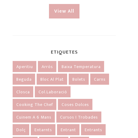
View All
ETIQUETES
Aperitiu
Arròs
Baixa Temperatura
Beguda
Bloc Al Plat
Bolets
Carns
Closca
Col.laboració
Cooking The Chef
Coses Dolces
Cuinem A 6 Mans
Cursos I Trobades
Dolç
Entarnts
Entrant
Entrants