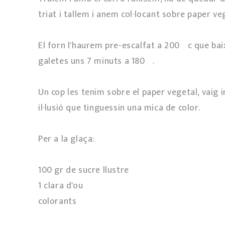
triat i tallem i anem col·locant sobre paper veg
El forn l'haurem pre-escalfat a 200ºc que ba
galetes uns 7 minuts a 180º.
Un cop les tenim sobre el paper vegetal, vaig i
il·lusió que tinguessin una mica de color.
Per a la glaça:
100 gr de sucre llustre
1 clara d'ou
colorants