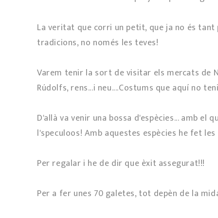
La veritat que corri un petit, que ja no és tant
tradicions, no només les teves!
Varem tenir la sort de visitar els mercats de N
Rúdolfs, rens...i neu....Costums que aquí no t
D'allà va venir una bossa d'espècies... amb el q
l'speculoos! Amb aquestes espècies he fet le
Per regalar i he de dir que èxit assegurat!!!
Per a fer unes 70 galetes, tot depèn de la mida