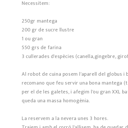
Necessitem:
250gr mantega
200 gr de sucre llustre
1 ou gran
550 grs de farina
3 cullerades d'espècies (canella,gingebre, giro
Al robot de cuina posem l'aparell del globus i
recomano que feu servir una bona mantega (ti
per el de les galetes, i afegim l'ou gran XXL ba
queda una massa homogènia.
La reservem a la nevera unes 3 hores.
Traiem i amb el corró l'allisem, ha de quedar 