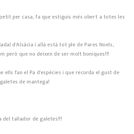
 petit per casa, fa que estiguis més obert a totes les
adal d'Alsàcia i allà està tot ple de Pares Noels,
enim però que no deixen de ser molt boniques!!!
ue ells fan el Pa d'espècies i que recorda el gust de
s galetes de mantega!
 del tallador de galetes!!!