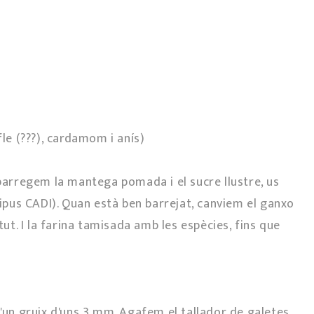
fle (???), cardamom i anís)
 barregem la mantega pomada i el sucre llustre, us
pus CADI). Quan està ben barrejat, canviem el ganxo
tut. I la farina tamisada amb les espècies, fins que
d'un gruix d'uns 3 mm. Agafem el tallador de galetes