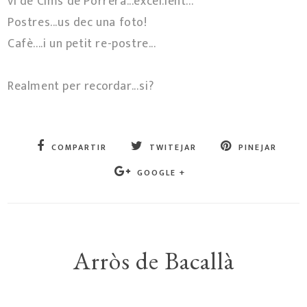
vi de Cims de Porrera...excel.lent...
Postres...us dec una foto!
Cafè....i un petit re-postre...
Realment per recordar...si?
COMPARTIR
TWITEJAR
PINEJAR
GOOGLE +
Arròs de Bacallà