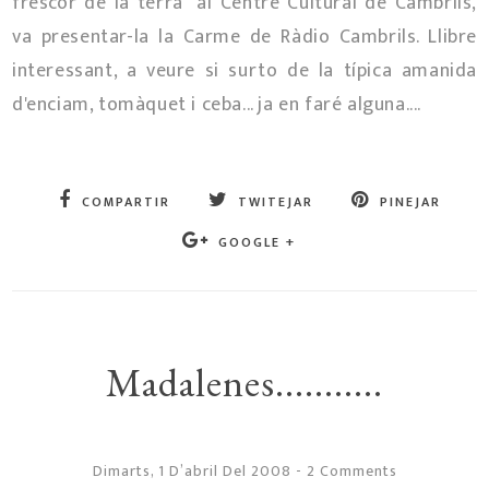
frescor de la terra" al Centre Cultural de Cambrils,
va presentar-la la Carme de Ràdio Cambrils. Llibre
interessant, a veure si surto de la típica amanida
d'enciam, tomàquet i ceba... ja en faré alguna....
COMPARTIR
TWITEJAR
PINEJAR
GOOGLE +
Madalenes...........
Dimarts, 1 D’abril Del 2008
-
2 Comments