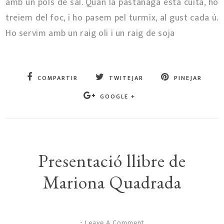
amb un pols de sal. Quan la pastanaga està cuita, ho
treiem del foc, i ho pasem pel turmix, al gust cada ú.
Ho servim amb un raig oli i un raig de soja
COMPARTIR
TWITEJAR
PINEJAR
GOOGLE +
Presentació llibre de
Mariona Quadrada
-
Leave A Comment