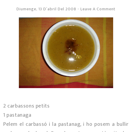
Diumenge, 13 D’abril Del 2008
-
Leave A Comment
2 carbassons petits
1 pastanaga
Pelem el carbassó i la pastanag, i ho posem a bullir