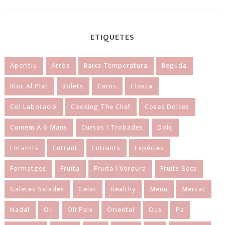
ETIQUETES
Aperitiu
Arròs
Baixa Temperatura
Beguda
Bloc Al Plat
Bolets
Carns
Closca
Col.laboració
Cooking The Chef
Coses Dolces
Cuinem A 6 Mans
Cursos I Trobades
Dolç
Entarnts
Entrant
Entrants
Espècies
Formatges
Fruita
Fruita I Verdura
Fruits Secs
Galetes Salades
Gelat
Healthy
Menu
Mercat
Nadal
Oli
Oli Peix
Oriental
Ous
Pa