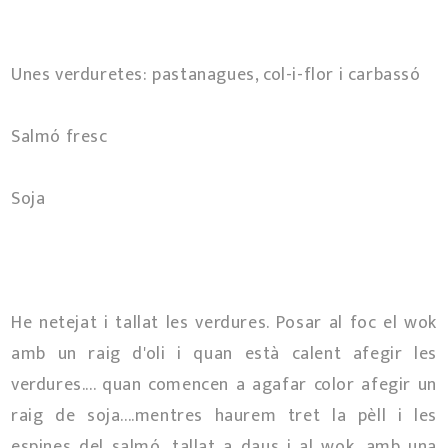
Unes verduretes: pastanagues, col-i-flor i carbassó
Salmó fresc
Soja
He netejat i tallat les verdures. Posar al foc el wok
amb un raig d'oli i quan està calent afegir les
verdures.... quan comencen a agafar color afegir un
raig de soja....mentres haurem tret la pèll i les
espines del salmó, tallat a daus i al wok, amb una