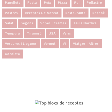
Panellets
Pasta
Peix
Pizza
Pol
Pollastre
Postres
Receptes De Mercat
Restaurants
Rocook
Salat
Segons
Sopes I Cremes
Taula Nòrdica
Tempura
Tiramisú
USA
Varis
Verdures I Llegums
Vermut
Vi
Viatges I Altres
Xocolata