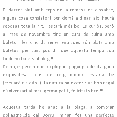
Divendres, 8 D’octubre Del 2010
-
6 Comments
El darrer plat amb ceps de la remesa de dissabte,
alguna cosa consistent per demà a dinar...així haurà
reposat tota la nit, i estarà més bo! És curiòs, però
al mes de novembre tinc un curs de cuina amb
bolets i les cinc darreres entrades són plats amb
boletus, per tant puc dir que aquesta temporada
tindrem bolets al blog!!!
Demà, esperem que no plogui i pugui gaudir d'alguna
exquisidesa... ous de reig...mmmm estaria bé
(creuaré els dits!!)...la natura ha d'oferir un bon regal
d'aniversari al meu germà petit, felicitats bro!!!!
Aquesta tarda he anat a la plaça, a comprar
pollastre...de cal Borrull...m'han fet una perfecte