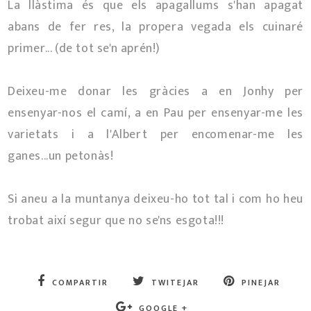
La llàstima és que els apagallums s'han apagat
abans de fer res, la propera vegada els cuinaré
primer... (de tot se'n aprén!)
Deixeu-me donar les gràcies a en Jonhy per
ensenyar-nos el camí, a en Pau per ensenyar-me les
varietats i a l'Albert per encomenar-me les
ganes...un petonàs!
Si aneu a la muntanya deixeu-ho tot tal i com ho heu
trobat així segur que no se'ns esgota!!!
COMPARTIR
TWITEJAR
PINEJAR
GOOGLE +