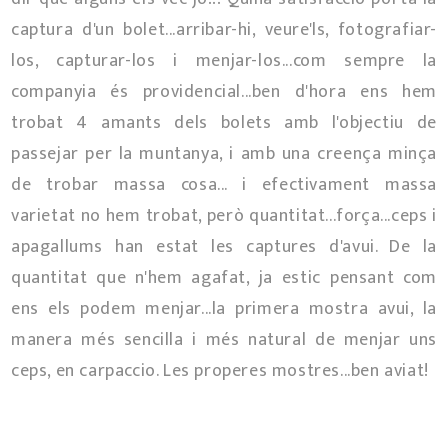
captura d'un bolet...arribar-hi, veure'ls, fotografiar-
los, capturar-los i menjar-los...com sempre la
companyia és providencial...ben d'hora ens hem
trobat 4 amants dels bolets amb l'objectiu de
passejar per la muntanya, i amb una creença minça
de trobar massa cosa... i efectivament massa
varietat no hem trobat, però quantitat...força...ceps i
apagallums han estat les captures d'avui. De la
quantitat que n'hem agafat, ja estic pensant com
ens els podem menjar...la primera mostra avui, la
manera més sencilla i més natural de menjar uns
ceps, en carpaccio. Les properes mostres...ben aviat!