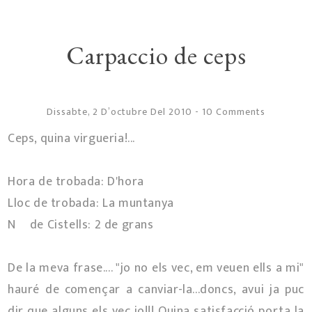
Carpaccio de ceps
Dissabte, 2 D’octubre Del 2010
-
10 Comments
Ceps, quina virgueria!...
Hora de trobada: D'hora
Lloc de trobada: La muntanya
Nº de Cistells: 2 de grans
De la meva frase.... "jo no els vec, em veuen ells a mi"
hauré de començar a canviar-la...doncs, avui ja puc
dir que alguns els vec jo!!! Quina satisfacció porta la