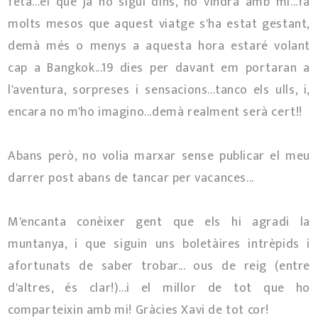
feta...el que ja no sigui dins, no vindrà amb mi...fa
molts mesos que aquest viatge s'ha estat gestant,
demà més o menys a aquesta hora estaré volant
cap a Bangkok...19 dies per davant em portaran a
l'aventura, sorpreses i sensacions...tanco els ulls, i,
encara no m'ho imagino...demà realment serà cert!!
Abans però, no volia marxar sense publicar el meu
darrer post abans de tancar per vacances...
M'encanta conèixer gent que els hi agradi la
muntanya, i que siguin uns boletàires intrèpids i
afortunats de saber trobar... ous de reig (entre
d'altres, és clar!)...i el millor de tot que ho
comparteixin amb mi! Gràcies Xavi de tot cor!