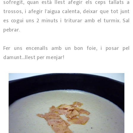
sofregit, quan està llest afegir els ceps tallats a
trossos, i afegir l'aigua calenta, deixar que tot junt
es cogui uns 2 minuts i triturar amb el turmix. Sal
pebrar.
Fer uns encenalls amb un bon foie, i posar pel
damunt...llest per menjar!