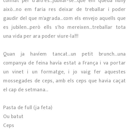
comiat per d'altres...jubilar-se...que em queda lluny
això...no em faria res deixar de treballar i poder
gaudir del que m'agrada...com els envejo aquells que
es jubilen...però ells s'ho mereixen...treballar tota
una vida per ara poder viure-la!!!
Quan ja havíem tancat...un petit brunch...una
companya de feina havía estat a França i va portar
un vinet i un formatge, i jo vaig fer aquestes
mossegades de ceps, amb els ceps que havia caçat
el cap de setmana...
Pasta de full (ja feta)
Ou batut
Ceps