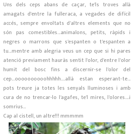
Uns dels ceps abans de caçar, te'ls troves allà
amagats d'entre la fulleraca, a vegades de difícil
accés, sempre envoltats d'altres elements que no
són pas comestibles...animalons, petits, ràpids i
negres o marrons que s'espanten o t'espanten a
tu...mentre amb alegria veus un cep que si hi pares
atenció previament hauràs sentit l'olor, d'entre l'olor
humit del bosc fins a discernir-se l'olor del
cep...oooooooooohhhhh....allà estan esperant-te...
pots treure ja totes les senyals lluminoses i amb
cura de no trencar-lo l'agafes, te'l mires, l'olores....i
somrius...
Cap al cistell, un altre!!! mmmmm