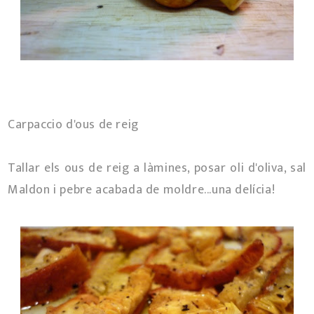
Carpaccio d'ous de reig
Tallar els ous de reig a làmines, posar oli d'oliva, sal
Maldon i pebre acabada de moldre...una delícia!