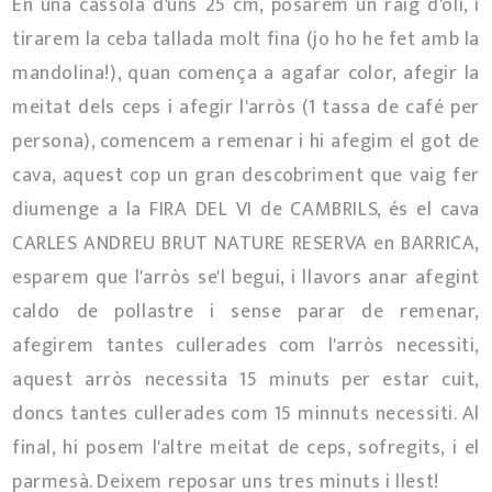
En una cassola d'uns 25 cm, posarem un raig d'oli, i
tirarem la ceba tallada molt fina (jo ho he fet amb la
mandolina!), quan comença a agafar color, afegir la
meitat dels ceps i afegir l'arròs (1 tassa de café per
persona), comencem a remenar i hi afegim el got de
cava, aquest cop un gran descobriment que vaig fer
diumenge a la FIRA DEL VI de CAMBRILS, és el cava
CARLES ANDREU BRUT NATURE RESERVA en BARRICA,
esparem que l'arròs se'l begui, i llavors anar afegint
caldo de pollastre i sense parar de remenar,
afegirem tantes cullerades com l'arròs necessiti,
aquest ar
ròs necessita 15 minuts per estar cuit,
doncs tantes cullerades com 15 minnuts necessiti. Al
final, hi posem l'altre meitat de ceps, sofregits, i el
parmesà. Deixem reposar uns tres minuts i llest!