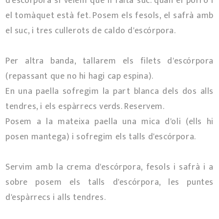
d'escórpora si veiem que li falta suc. quan el porro i
el tomàquet està fet. Posem els fesols, el safrà amb
el suc, i tres cullerots de caldo d'escórpora.
Per altra banda, tallarem els filets d'escórpora
(repassant que no hi hagi cap espina).
En una paella sofregim la part blanca dels dos alls
tendres, i els espàrrecs verds. Reservem.
Posem a la mateixa paella una mica d'oli (ells hi
posen mantega) i sofregim els talls d'escórpora.
Servim amb la crema d'escórpora, fesols i safrà i a
sobre posem els talls d'escórpora, les puntes
d'espàrrecs i alls tendres.