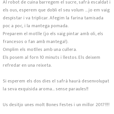
Al robot de cuina barregem el sucre, safrà escaldat i
els ous, esperem que dobli el seu volum ... jo em vaig
despistar i va triplicar. Afegim la farina tamisada
poc a poc, i la mantega pomada.
Preparem el motlle (jo els vaig pintar amb oli, els
francesos o fan amb mantega!).
Omplim els motlles amb una cullera.
Els posem al forn 10 minuts i llestos. Els deixem
refredar en una reixeta.
Si esperem els dos dies el safrà haurà desenvolupat
la seva exquisida aroma... sense paraules!!
Us desitjo unes molt Bones Festes i un millor 2017!!!!