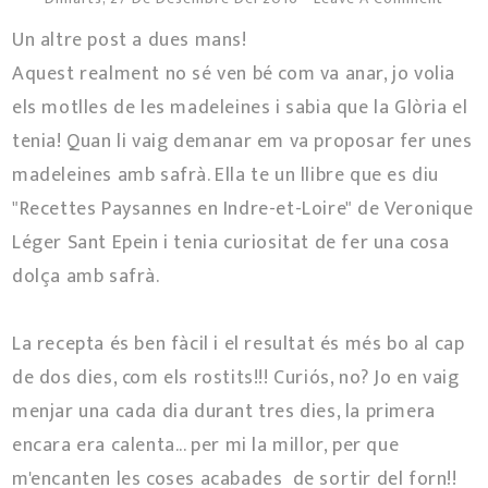
Un altre post a dues mans!
Aquest realment no sé ven bé com va anar, jo volia
els motlles de les madeleines i sabia que la Glòria el
tenia! Quan li vaig demanar em va proposar fer unes
madeleines amb safrà. Ella te un llibre que es diu
"Recettes Paysannes en Indre-et-Loire" de Veronique
Léger Sant Epein i tenia curiositat de fer una cosa
dolça amb safrà.
La recepta és ben fàcil i el resultat és més bo al cap
de dos dies, com els rostits!!! Curiós, no? Jo en vaig
menjar una cada dia durant tres dies, la primera
encara era calenta... per mi la millor, per que
m'encanten les coses acabades de sortir del forn!!