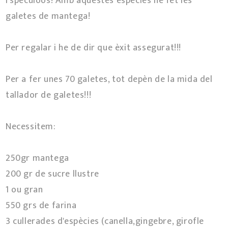
l'speculoos! Amb aquestes espècies he fet les
galetes de mantega!
Per regalar i he de dir que èxit assegurat!!!
Per a fer unes 70 galetes, tot depèn de la mida del
tallador de galetes!!!
Necessitem:
250gr mantega
200 gr de sucre llustre
1 ou gran
550 grs de farina
3 cullerades d'espècies (canella,gingebre, girofle