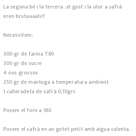
La segona bé i la tercera...el gust i la olor a safrà
eren brutaaaals!!
Necessitem:
300 gr de farina T80
300 gr de sucre
4 ous grossos
250 gr de mantega a temperatura ambient
1 culleradeta de safrà 0,10grs
Posem el forn a 180º
Posem el safrà en un gotet petit amb aigua calenta.