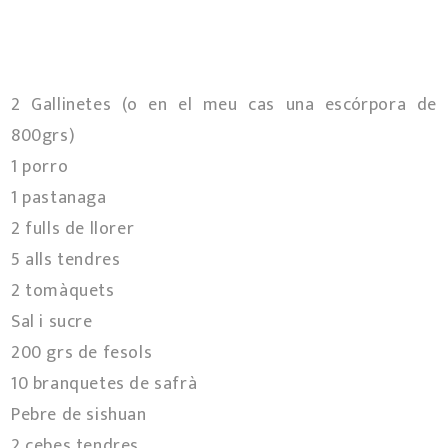
2 Gallinetes (o en el meu cas una escórpora de
800grs)
1 porro
1 pastanaga
2 fulls de llorer
5 alls tendres
2 tomàquets
Sal i sucre
200 grs de fesols
10 branquetes de safrà
Pebre de sishuan
2 cebes tendres