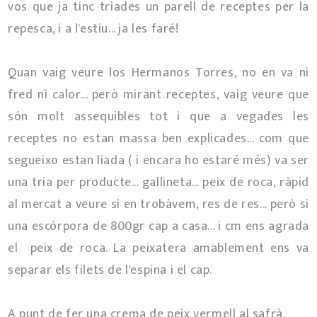
vos que ja tinc triades un parell de receptes per la
repesca, i a l'estiu... ja les faré!
Quan vaig veure los Hermanos Torres, no en va ni
fred ni calor... però mirant receptes, vaig veure que
són molt assequibles tot i que a vegades les
receptes no estan massa ben explicades... com que
segueixo estan liada ( i encara ho estaré més) va ser
una tria per producte... gallineta... peix de roca, ràpid
al mercat a veure si en trobàvem, res de res... però si
una escórpora de 800gr cap a casa... i cm ens agrada
el peix de roca. La peixatera amablement ens va
separar els filets de l'espina i el cap.
A punt de fer una crema de peix vermell al safrà.