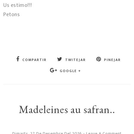
Us estimo!!!
Petons
COMPARTIR
TWITEJAR
PINEJAR
GOOGLE +
Madeleines au safran..
Dimarts, 27 De Desembre Del 2016
-
Leave A Comment