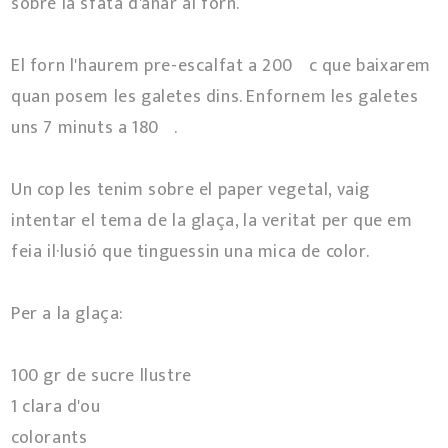
sobre la sfata d'anar al forn.
El forn l'haurem pre-escalfat a 200ºc que baixarem
quan posem les galetes dins. Enfornem les galetes
uns 7 minuts a 180º.
Un cop les tenim sobre el paper vegetal, vaig
intentar el tema de la glaça, la veritat per que em
feia il·lusió que tinguessin una mica de color.
Per a la glaça:
100 gr de sucre llustre
1 clara d'ou
colorants