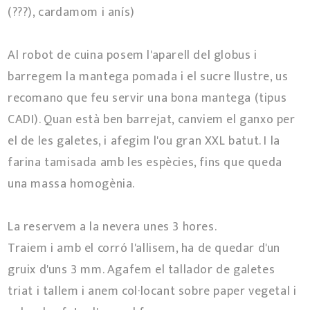
(???), cardamom i anís)
Al robot de cuina posem l'aparell del globus i
barregem la mantega pomada i el sucre llustre, us
recomano que feu servir una bona mantega (tipus
CADI). Quan està ben barrejat, canviem el ganxo per
el de les galetes, i afegim l'ou gran XXL batut. I la
farina tamisada amb les espècies, fins que queda
una massa homogènia.
La reservem a la nevera unes 3 hores.
Traiem i amb el corró l'allisem, ha de quedar d'un
gruix d'uns 3 mm. Agafem el tallador de galetes
triat i tallem i anem col·locant sobre paper vegetal i