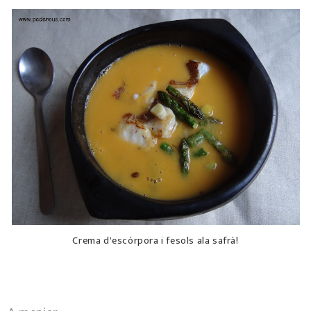
Crema d'escórpora i fesols ala safrà!