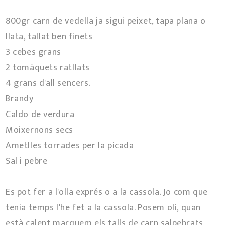
800gr carn de vedella ja sigui peixet, tapa plana o
llata, tallat ben finets
3 cebes grans
2 tomàquets ratllats
4 grans d'all sencers.
Brandy
Caldo de verdura
Moixernons secs
Ametlles torrades per la picada
Sal i pebre
Es pot fer a l'olla exprés o a la cassola. Jo com que
tenia temps l'he fet a la cassola. Posem oli, quan
està calent marquem els talls de carn salpebrats,