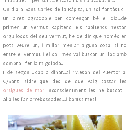
"mogudet" i per sort... encara no s'ha acabat!!!!...
Un dia a Sant Carles de la Ràpita, un sol fantàstic i
un airet agradable...per començar bé el dia...de
primer un vermut Rapitenc, els rapitencs n'estan
orgullosos del seu vermut, he de dir que només en
pots veure un, i millor menjar alguna cosa, si no
entre el vermut i el sol, més val buscar un lloc amb
sombra i fer la migdiada...
I de segon ...cap a dinar...al "Mesón del Puerto" al
C/Sant Isidre...que des de que vaig tastar les
ortigues de mar
...inconscientment les he buscat...i
allà les fan arrebossades....i boníssimes!