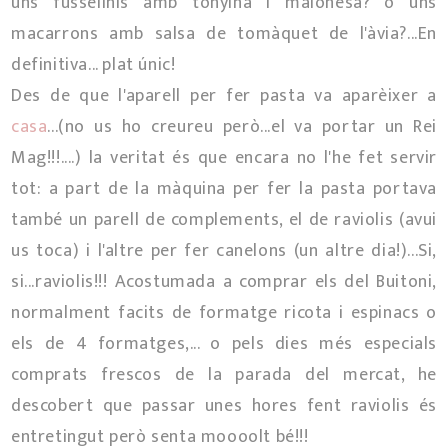
uns fusselinis amb tonyina i maionesa? o uns
macarrons amb salsa de tomàquet de l'àvia?...En
definitiva... plat únic!
Des de que l'aparell per fer pasta va aparèixer a
casa
...(no us ho creureu però...el va portar un Rei
Mag!!!....) la veritat és que encara no l'he fet servir
tot: a part de la màquina per fer la pasta portava
també un parell de complements, el de raviolis (avui
us toca) i l'altre per fer canelons (un altre dia!)...Si,
si...raviolis!!! Acostumada a comprar els del Buitoni,
normalment facits de formatge ricota i espinacs o
els de 4 formatges,... o pels dies més especials
comprats frescos de la parada del mercat, he
descobert que passar unes hores fent raviolis és
entretingut però senta moooolt bé!!!