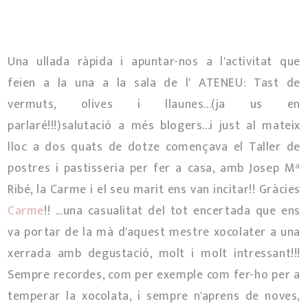
Una ullada ràpida i apuntar-nos a l'activitat que
feien a la una a la sala de l' ATENEU: Tast de
vermuts, olives i llaunes...(ja us en
parlaré!!!)salutació a més blogers...i just al mateix
lloc a dos quats de dotze començava el Taller de
postres i pastisseria per fer a casa, amb Josep Mª
Ribé, la Carme i el seu marit ens van incitar!! Gràcies
Carme
!! ...una casualitat del tot encertada que ens
va portar de la mà d'aquest mestre xocolater a una
xerrada amb degustació, molt i molt intressant!!!
Sempre recordes, com per exemple com fer-ho per a
temperar la xocolata, i sempre n'aprens de noves,