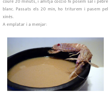
coure 20 minuts, i amitja cocció hi posem sal i pebre
blanc. Passats els 20 min, ho triturem i pasem pel
xinès.
A emplatar i a menjar: