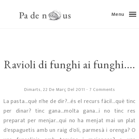
Menu
Ravioli di funghi ai funghi....
Dimarts, 22 De Març Del 2011
-
7 Comments
La pasta...què n'he de dir?...és el recurs fàcil...què tinc
per dinar? tinc gana...molta gana...i no tinc res
preparat per menjar...qui no ha menjat mai un plat
d'espaguetis amb un raig d'oli, parmesà i orenga? O