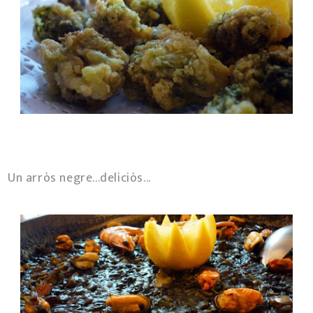
Un arròs negre...deliciòs...