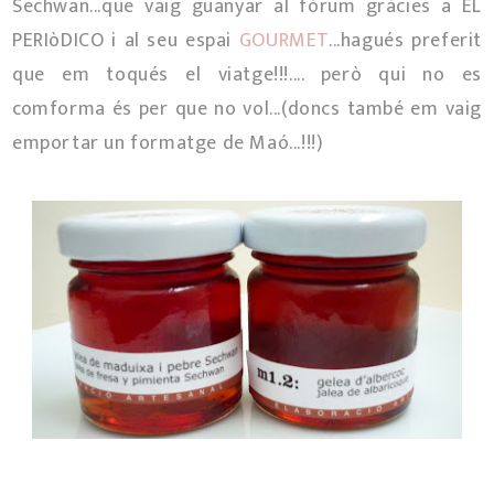
Sechwan...que vaig guanyar al fòrum gràcies a EL
PERIòDICO i al seu espai
GOURMET
...hagués preferit
que em toqués el viatge!!!.... però qui no es
comforma és per que no vol...(doncs també em vaig
emportar un formatge de Maó...!!!)