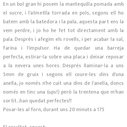
En un bol gran hi posem la mantequilla pomada amb
el sucre, i l'atmetlla torrada en pols, segons ell ho
batem amb la batedora i la pala, aquesta part ens la
vem perdre, i jo ho he fet tot directament amb la
pala. Després i afegim els rovells, i per acabar la sal,
farina i l'impulsor. Ha de quedar una barreja
perfecta, estirar-la sobre una placa i deixar reposar
a la nevera unes hores. Després llaminar-la a uns
5mm de gruix i segons ell coure-les dins d'una
anella, jo només n'he cuit una dins de l'anella, doncs
només en tinc una (ups!) però la trentena que m'han
sortit...han quedat perfectes!!
Posar-les al forn, durant uns 20 minuts a 175º