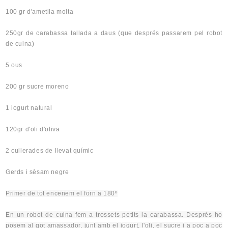
100 gr d'ametlla molta
250gr de carabassa tallada a daus (que després passarem pel robot
de cuina)
5 ous
200 gr sucre moreno
1 iogurt natural
120gr d'oli d'oliva
2 cullerades de llevat químic
Gerds i sèsam negre
Primer de tot encenem el forn a
180º
En un robot de cuina fem a trossets petits la carabassa. Després ho
posem al got
amassador
, junt amb el iogurt, l'oli, el sucre i a poc a poc