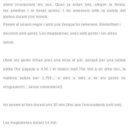
anem incorporant els ous. Quan ja estan tots,
afegim
la farina,
les
ametlles
i el llevat químic. I ho amassem amb la vareta del
globus
durant cinc minuts.
Posem el sèsam negre i amb una llengua
ho
remenem
.
Emmotllem
i
decorem amb gerds. Les magdalenes, unes amb gerds i les altres
sense.
(Amb els gerds m'
han
pres
una mica el pèl,
perquè per
una safata
petita l'he pagada a
4,5€
i el mateix matí l'he vist a un altre lloc, la
mateixa safata per
1,75€
... a més a més a mi els gerds no
m'agraden!!!... sense comentaris!!)
Ho posem al forn durant uns 30 min (fins que l'escuradents surti net).
Les magdalenes durant 14 min.