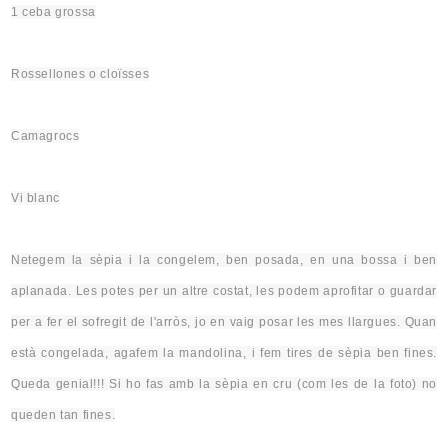
1 ceba grossa
Rossellones o
cloïsses
Camagrocs
Vi blanc
Netegem la sèpia i la congelem, ben posada, en una bossa i ben
aplanada. Les potes per un altre costat, les podem aprofitar o guardar
per a fer el sofregit de l'arròs, jo en vaig posar les mes llargues. Quan
està congelada, agafem la mandolina, i fem tires de sèpia ben fines.
Queda genial!!! Si ho fas amb la sèpia en cru (com les de la foto) no
queden tan fines.