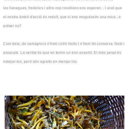
les
llenegues
, fredolics i
altre cop
rovellons ens esperen... i
això
que
el nostre àmbit d'acció és reduït, que si
ens
moguéssim
una mica...o
potser no?
Com deia, de camagrocs n'hem collit molts i n'hem fet conserva. Nets i
assecats. La veritat és que en tenim un bon assortit. El més pesat és
netejar-los, però són agraïts
en
menjar-los.