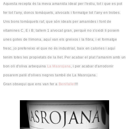
Aquesta recepta és la meva amanida ideal per l'estiu, tot i que
es
pot
fer tot l'any, doncs tomàquets, alvocats i formatge tot l'any en trobes
.
Uns bons tomàquets
raf
, que són ideals per amanides i font de
vitamines C
, E
i B; tallem 1 alvocat gran,
perquè
no s'oxidi li posem
unes gotes de llimona, aquí van els greixos i la fibra; i el formatge
fresc, jo prefereixo el que no és industrial, baix en calories i aquí
tenim totes les propietats de la llet. Per acabar el plat l'amanim amb un
bon oli d'oliva arbequina
La Masrojana
, i per acabar d'arrodonir
posarem paté d'olives negres també de La Masrojana.
Gran obsequi que ens van fer a
Benifallet
!!!