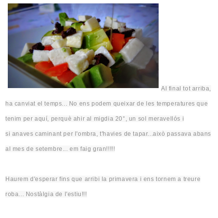
Al final tot arriba,
ha canviat el temps... No ens podem queixar de les temperatures que
tenim per aquí, perquè ahir al migdia
20°
, un sol meravellós i
si
anaves caminant per l'ombra, t'havies
de tapar..
.això
passava abans
al mes de setembre... em faig gran!!!!!
Haurem d'esperar fins que arribi la primavera i ens tornem a treure
roba... Nostàlgia de l'estiu!!!