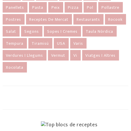
Panellets
Pasta
Peix
Pizza
Pol
Pollastre
Postres
Receptes De Mercat
Restaurants
Rocook
Salat
Segons
Sopes I Cremes
Taula Nòrdica
Tempura
Tiramisú
USA
Varis
Verdures I Llegums
Vermut
Vi
Viatges I Altres
Xocolata