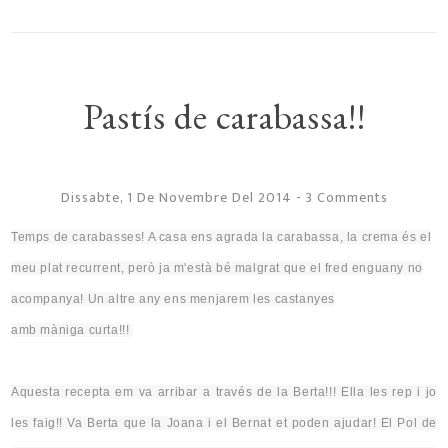
Pastís de carabassa!!
Dissabte, 1 De Novembre Del 2014
-
3 Comments
Temps de carabasses! A casa ens agrada la carabassa, la crema és el
meu plat recurrent, però ja m'està bé
malgrat que
el fred enguany no
acompanya! Un altre any ens menjarem les castanyes
amb
màniga
curta!!!
Aquesta recepta em va
arribar
a través de la Berta!!! Ella les rep i jo
les faig!! Va
Berta
que la Joana i el Bernat et poden ajudar! El Pol de