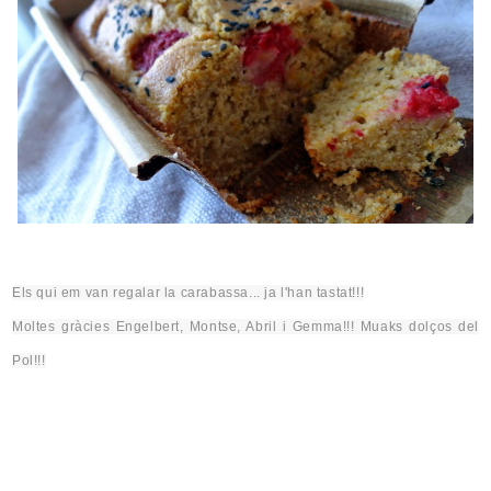
Els qui em van regalar la carabassa... ja l'han tastat!!!
Moltes gràcies Engelbert,
Montse
, Abril i Gemma!!!
Muaks
dolços del
Pol!!!