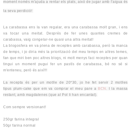
moment només m'ajuda a rentar els plats, això de jugar amb l'aigua és
la seva perdició!
La carabassa ens la van regalar, era una carabassa molt gran, i ens
va tocar una meitat. Després de fer unes quantes cremes de
carabassa, vaig congelar-ne quasi una altra meitat!
La blogosfera en va plena de receptes amb carabassa, però la manca
de temps, i jo diria més la priorització del meu temps en altres temes,
fan que miri ben poc altres blogs, ni molt menys faci receptes per quan
tingui un moment pugui fer un pastís de carabassa, bé no sé si
m'enteneu, però és així!!!
La recepta és per un motlle de 20*30, jo he fet servir 2 motlles
tipus
plum-cake
que em va comprar el meu pare a
BCN
. I la massa
restant, amb
magdalenes
(que al Pol li
han encantat).
Com sempre versionant!
250gr farina integral
50gr farina normal