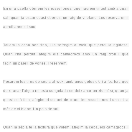
En una paella obrirem les rossellones, que haurem tingut amb aigua i
sal, quan ja estan quasi obertes, un raig de vi blanc. Les reservarem i
aprofitarem el suc.
Tallem la ceba ben fina, i la sofregim al wok, que perdi la rigidesa.
Quan l'ha perdut, afegim els camagrocs amb un raig d'oli i que
facin
un parell de voltes. I reservem.
Posarem les tires de sèpia al wok, amb unes gotes d'oli a foc fort, que
deixi anar l'aigua (si està congelada en deix anar un xic més), quan ja
quasi està feta, afegim el suquet de coure les rossellones i una mica
més de vi blanc. Un pols de sal.
Quan la sèpia te la textura que volem, afegim la ceba, els camagrocs, i