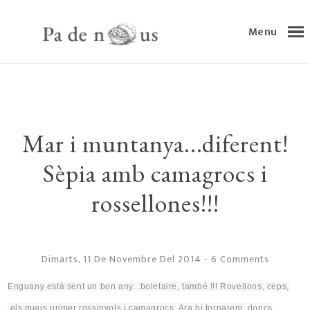
Menu
Mar i muntanya...diferent!
Sèpia amb camagrocs i
rossellones!!!
Dimarts, 11 De Novembre Del 2014
-
6 Comments
Enguany està sent un bon any..
.boletaire
,
també !
!! Rovellons, ceps,
els meus primer rossinyols i camagrocs; Ara hi tornarem
,
doncs