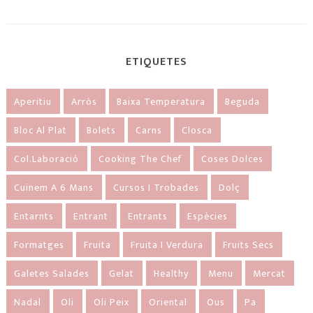
ETIQUETES
Aperitiu
Arròs
Baixa Temperatura
Beguda
Bloc Al Plat
Bolets
Carns
Closca
Col.laboració
Cooking The Chef
Coses Dolces
Cuinem A 6 Mans
Cursos I Trobades
Dolç
Entarnts
Entrant
Entrants
Espècies
Formatges
Fruita
Fruita I Verdura
Fruits Secs
Galetes Salades
Gelat
Healthy
Menu
Mercat
Nadal
Oli
Oli Peix
Oriental
Ous
Pa