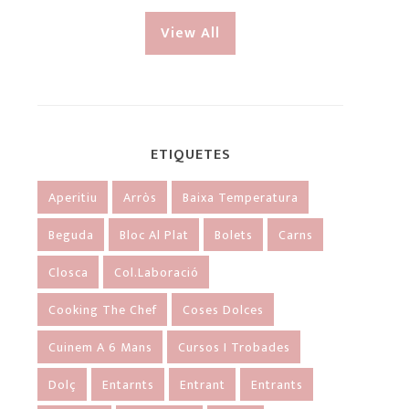
View All
ETIQUETES
Aperitiu
Arròs
Baixa Temperatura
Beguda
Bloc Al Plat
Bolets
Carns
Closca
Col.laboració
Cooking The Chef
Coses Dolces
Cuinem A 6 Mans
Cursos I Trobades
Dolç
Entarnts
Entrant
Entrants