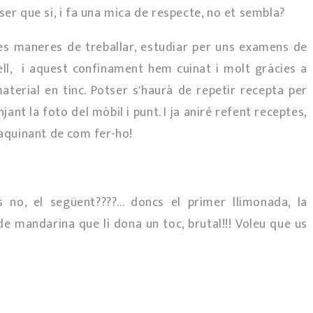
ser que si, i fa una mica de respecte, no et sembla?
s maneres de treballar, estudiar per uns examens de
 ell, i aquest confinament hem cuinat i molt gràcies a
aterial en tinc. Potser s'haurà de repetir recepta per
ant la foto del mòbil i punt. I ja aniré refent receptes,
 maquinant de com fer-ho!
no, el següent????... doncs el primer llimonada, la
 mandarina que li dona un toc, brutal!!! Voleu que us