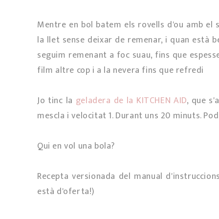
Mentre en bol batem els rovells d'ou amb el s
la llet sense deixar de remenar, i quan està 
seguim remenant a foc suau, fins que espessei
film altre cop i a la nevera fins que refredi
Jo tinc la
geladera de la KITCHEN AID
, que s
mescla i velocitat 1. Durant uns 20 minuts. P
Qui en vol una bola?
Recepta versionada del manual d'instruccion
està d'oferta!)