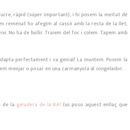
ucre, ràpid (súper important), i hi posem la meitat de
ben remenat ho afegim al cassó amb la resta de la llet,
xi. No ha de bullir. Traiem del foc i colem. Tapem amb
'adapta perfectament i va genial! La muntem. Posem la
odem menjar o posar en una carmanyola al congelador.
s de la
geladera de la KA!
(us poso aquest enllaç que