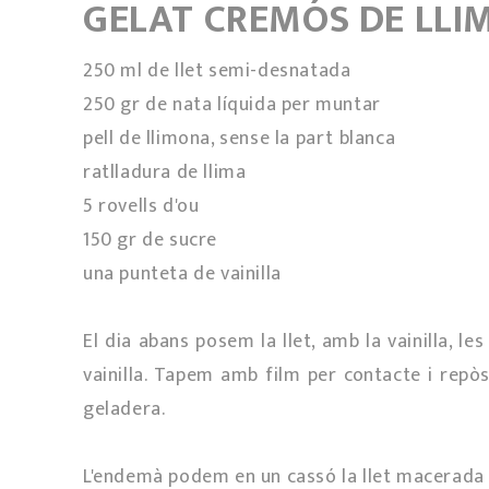
GELAT CREMÓS DE LL
250 ml de llet semi-desnatada
250 gr de nata líquida per muntar
pell de llimona, sense la part blanca
ratlladura de llima
5 rovells d'ou
150 gr de sucre
una punteta de vainilla
El dia abans posem la llet, amb la vainilla, les
vainilla. Tapem amb film per contacte i repò
geladera.
L'endemà podem en un cassó la llet macerada am