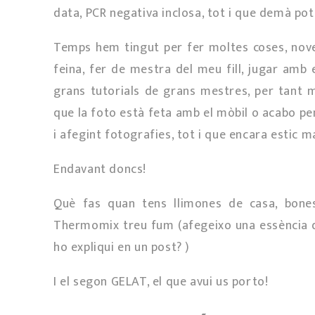
data, PCR negativa inclosa, tot i que demà pot
Temps hem tingut per fer moltes coses, nove
feina, fer de mestra del meu fill, jugar amb
grans tutorials de grans mestres, per tant m
que la foto està feta amb el mòbil o acabo penj
i afegint fotografies, tot i que encara estic
Endavant doncs!
Què fas quan tens llimones de casa, bones 
Thermomix treu fum (afegeixo una essència de
ho expliqui en un post? )
I el segon GELAT, el que avui us porto!