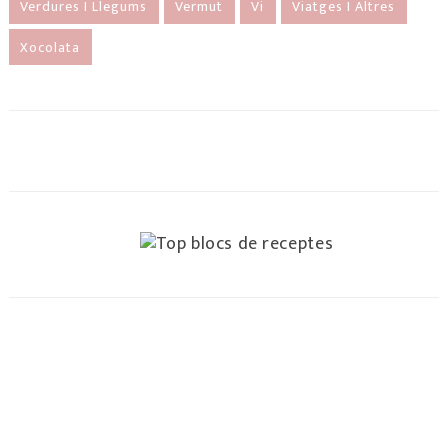
Verdures I Llegums
Vermut
Vi
Viatges I Altres
Xocolata