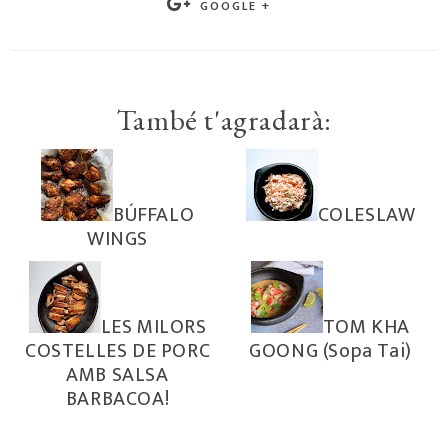
GOOGLE +
També t'agradarà:
BÚFFALO
COLESLAW
WINGS
LES MILORS
TOM KHA
COSTELLES DE PORC
GOONG (Sopa Tai)
AMB SALSA
BARBACOA!