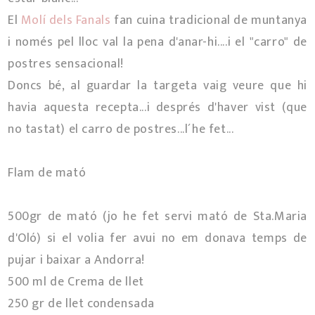
El
Molí dels Fanals
fan cuina tradicional de muntanya
i només pel lloc val la pena d'anar-hi....i el "carro" de
postres sensacional!
Doncs bé, al guardar la targeta vaig veure que hi
havia aquesta recepta...i després d'haver vist (que
no tastat) el carro de postres...l´he fet...
Flam de mató
500gr de mató (jo he fet servi mató de Sta.Maria
d'Oló) si el volia fer avui no em donava temps de
pujar i baixar a Andorra!
500 ml de Crema de llet
250 gr de llet condensada