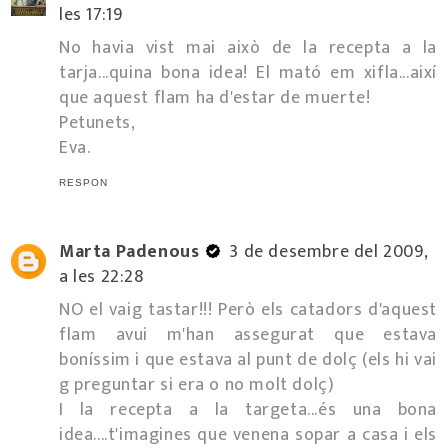
les 17:19
No havia vist mai això de la recepta a la
tarja...quina bona idea! El mató em xifla...així
que aquest flam ha d'estar de muerte!
Petunets,
Eva.
RESPON
Marta Padenous
3 de desembre del 2009,
a les 22:28
NO el vaig tastar!!! Però els catadors d'aquest
flam avui m'han assegurat que estava
boníssim i que estava al punt de dolç (els hi vai
g preguntar si era o no molt dolç)
I la recepta a la targeta...és una bona
idea....t'imagines que venena sopar a casa i els