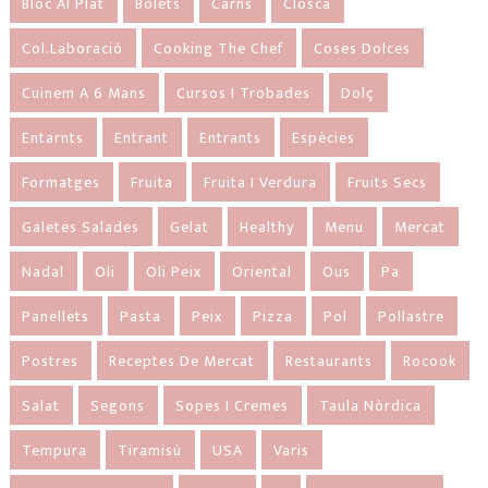
Bloc Al Plat
Bolets
Carns
Closca
Col.laboració
Cooking The Chef
Coses Dolces
Cuinem A 6 Mans
Cursos I Trobades
Dolç
Entarnts
Entrant
Entrants
Espècies
Formatges
Fruita
Fruita I Verdura
Fruits Secs
Galetes Salades
Gelat
Healthy
Menu
Mercat
Nadal
Oli
Oli Peix
Oriental
Ous
Pa
Panellets
Pasta
Peix
Pizza
Pol
Pollastre
Postres
Receptes De Mercat
Restaurants
Rocook
Salat
Segons
Sopes I Cremes
Taula Nòrdica
Tempura
Tiramisú
USA
Varis