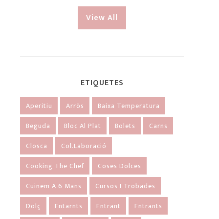
View All
ETIQUETES
Aperitiu
Arròs
Baixa Temperatura
Beguda
Bloc Al Plat
Bolets
Carns
Closca
Col.laboració
Cooking The Chef
Coses Dolces
Cuinem A 6 Mans
Cursos I Trobades
Dolç
Entarnts
Entrant
Entrants