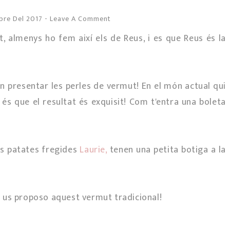
bre Del 2017
-
Leave A Comment
 almenys ho fem així els de Reus, i es que Reus és la
van presentar les perles de vermut! En el món actual qui
t és que el resultat és exquisit! Com t'entra una boleta
les patates fregides
Laurie,
tenen una petita botiga a la
 us proposo aquest vermut tradicional!