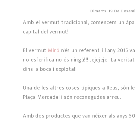
Dimarts, 19 De Desem
Amb el vermut tradicional, comencem un àpat,
capital del vermut!
El vermut
Miró
n'és un referent, i l'any 2015 
no esferifica no és ningú!!! Jejejeje La verita
dins la boca i explota!!
Una de les altres coses típiques a Reus, són 
Plaça Mercadal i són reconegudes arreu.
Amb dos productes que van néixer als anys 50