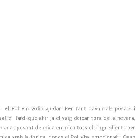
 i el Pol em volia ajudar! Per tant davantals posats i
 el llard, que ahir ja el vaig deixar fora de la nevera,
em anat posant de mica en mica tots els ingredients per
 mica amb la farina, doncs el Pol s'ha emocionat!! Quan