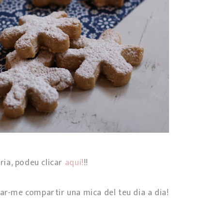
òria, podeu clicar
aquí!
!!
xar-me compartir una mica del teu dia a dia!