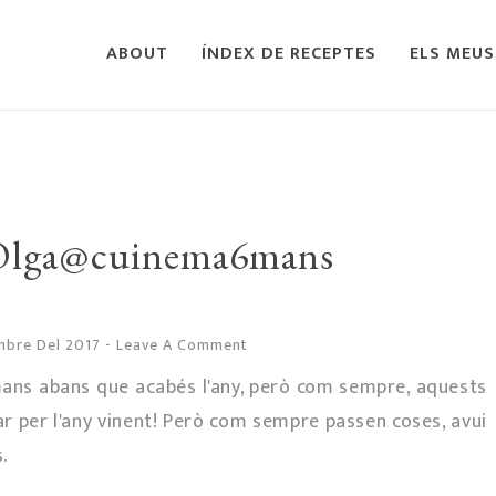
ABOUT
ÍNDEX DE RECEPTES
ELS MEUS
l'Olga@cuinema6mans
mbre Del 2017
-
Leave A Comment
ns abans que acabés l'any, però com sempre, aquests
r per l'any vinent! Però com sempre passen coses, avui
.