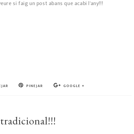
eure si faig un post abans que acabi l'any!!!
EJAR
PINEJAR
GOOGLE +
radicional!!!