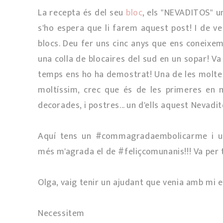
La recepta és del seu
bloc
, els "NEVADITOS" u
s'ho espera que li farem aquest post! I de v
blocs. Deu fer uns cinc anys que ens coneixem
una colla de blocaires del sud en un sopar! Va 
temps ens ho ha demostrat! Una de les moltes 
moltíssim, crec que és de les primeres en mo
decorades, i postres... un d'ells aquest Nevadit
Aquí tens un #commagradaembolicarme i un 
més m'agrada el de #feliçcomunanis!!! Va per 
Olga, vaig tenir un ajudant que venia amb mi el
Necessitem