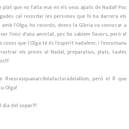
n plat que no falta mai en els seus àpats de Nadal! Poc
egades cal recordar les persones que hi ha darrera els
 amb l'Olga, ho recordo, doncs la Glòria va convocar a
ser l'inici d'una amistat, poc ho sabíem llavors, però el
coses que l'Olga té és l'esperit nadalenc, i l'encomana
strar els previs al Nadal, preparatius, plats, taules
os!!!
#veurasquanarribilafacturadelallum, però el # que
tu Olga!
 dia del sopar!!!