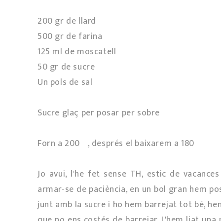
200 gr de llard
500 gr de farina
125 ml de moscatell
50 gr de sucre
Un pols de sal
Sucre glaç per posar per sobre
Forn a 200º, després el baixarem a 180º
Jo avui, l'he fet sense TH, estic de vacances
armar-se de paciència, en un bol gran hem posat
junt amb la sucre i ho hem barrejat tot bé, h
que no ens costés de barrejar. L'hem liat una