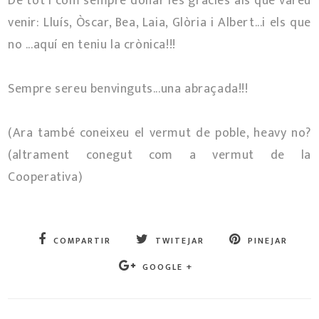
De tot i com sempre donar les gràcies als que vareu
venir: Lluís, Òscar, Bea, Laia, Glòria i Albert...i els que
no ...aquí en teniu la crònica!!!
Sempre sereu benvinguts...una abraçada!!!
(Ara també coneixeu el vermut de poble, heavy no?
(altrament conegut com a vermut de la
Cooperativa)
COMPARTIR
TWITEJAR
PINEJAR
GOOGLE +