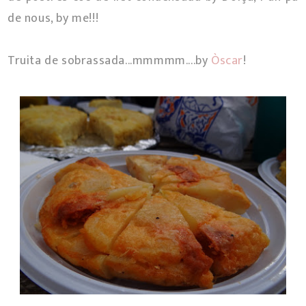
de nous, by me!!!
Truita de sobrassada...mmmmm....by
Òscar
!