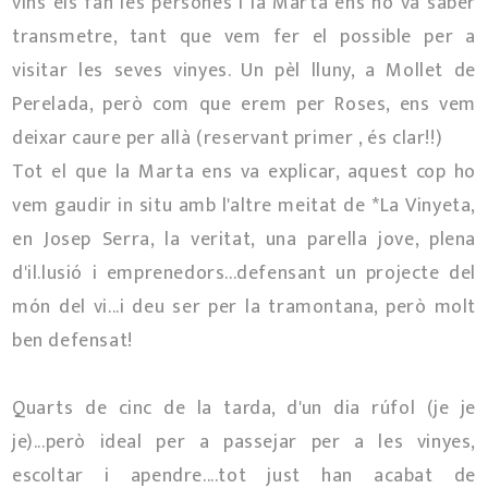
vins els fan les persones i la Marta ens ho va saber
transmetre, tant que vem fer el possible per a
visitar les seves vinyes. Un pèl lluny, a Mollet de
Perelada, però com que erem per Roses, ens vem
deixar caure per allà (reservant primer , és clar!!)
Tot el que la Marta ens va explicar, aquest cop ho
vem gaudir in situ amb l'altre meitat de *La Vinyeta,
en Josep Serra, la veritat, una parella jove, plena
d'il.lusió i emprenedors...defensant un projecte del
món del vi...i deu ser per la tramontana, però molt
ben defensat!
Quarts de cinc de la tarda, d'un dia rúfol (je je
je)...però ideal per a passejar per a les vinyes,
escoltar i apendre....tot just han acabat de