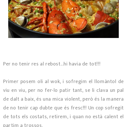
Per no tenir res al rebost...hi havia de tot!!!
Primer posem oli al wok, i sofregim el llomàntol de
viu en viu, per no fer-lo patir tant, se li clava un pal
de dalt a baix, és una mica violent, però és la manera
de no tenir cap dubte que és fresc!!! Un cop sofregit
de tots els costats, retirem, i quan no està calent el
partim a trossos.