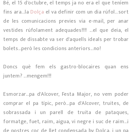
Bé, el 15 d'octubre, el temps ja no era el que teníem
fins ara...la
Dolça
el va definir com un dia rúfol...sort
de les comunicacions previes via e-mail, per anar
vestides rúfolament adequades!!!! ...el que deia, el
temps de dissabte va ser d'aquells ideals per trobar
bolets...però les condicions anteriors...no!
Doncs què fem els gastro-blocaires quan ens
juntem? ...mengem!!!
Esmorzar...pa d'Alcover, Festa Major, no vem poder
comprar el pa típic, però...pa d'Alcover, truites, de
sobrassada i un parell de truita de pataques,
formatge, fuet, raïm, aigua, vi negre i suc de raïm...i
de postres coc de llet condensada by Dolça, i un pa