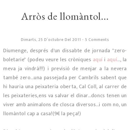
Arròs de llomàntol...
Dimarts, 25 D’octubre Del 2011
-
5 Comments
Diumenge, després d'un dissabte de jornada "zero-
boletarie" (podeu veure les cròniques
aquí
i
aquí
..., la
meva ja vindrà!!!) i previsió de menjar a la nevera
també zero...una passejada per Cambrils sabent que
hi hauria una peixateria oberta, Cal Coll, al carrer de
les peixateries,ens va salvar el dinar...doncs tenen un
viver amb animalons de closca diversos...i com no, un
llomàntol cap a casa!(9€ la peça!)