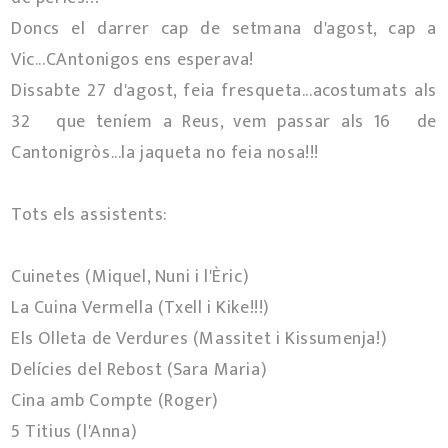
Doncs el darrer cap de setmana d'agost, cap a
Vic...CAntonigos ens esperava!
Dissabte 27 d'agost, feia fresqueta...acostumats als
32º que teníem a Reus, vem passar als 16º de
Cantonigròs...la jaqueta no feia nosa!!!
Tots els assistents:
Cuinetes (Miquel, Nuni i l'Èric)
La Cuina Vermella (Txell i Kike!!!)
Els Olleta de Verdures (Massitet i Kissumenja!)
Delícies del Rebost (Sara Maria)
Cina amb Compte (Roger)
5 Titius (l'Anna)