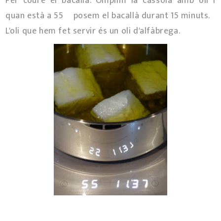
Per coure el bacallà. Omplim la cassola amb oli i
quan està a 55º posem el bacallà durant 15 minuts.
L'oli que hem fet servir és un oli d'alfàbrega.