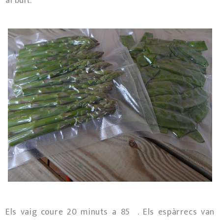
al buit.
Els vaig coure 20 minuts a 85º. Els espàrrecs van