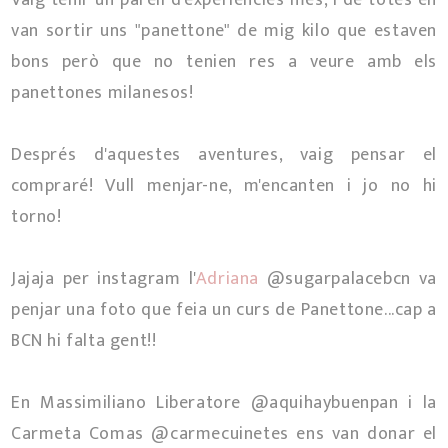
van sortir uns "panettone" de mig kilo que estaven
bons però que no tenien res a veure amb els
panettones milanesos!
Després d'aquestes aventures, vaig pensar el
compraré! Vull menjar-ne, m'encanten i jo no hi
torno!
Jajaja per instagram l'
Adriana
@sugarpalacebcn va
penjar una foto que feia un curs de Panettone...cap a
BCN hi falta gent!!
En Massimiliano Liberatore @aquihaybuenpan i la
Carmeta Comas @carmecuinetes ens van donar el