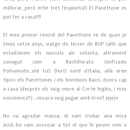
millorar, però m'he tret l'espineta!) El Panettone es
pot fer a casa!!!!
El meu primer record del Panettone ve de quan jo
tenia setze anys, viatge de tercer de BUP (allò que
estudiàvem els nascuts als setanta, altrament
conegut com a Bachillerato Unificado
Polivalente...olé tu!) Destí nord d'Italia, allà eren
típics els Panettones i els bombons Bacci, doncs cap
a casa (després els vaig veure al Corte Inglés, i més
econòmics!!) ...encara vaig pagar amb lires!! jejeje
No va agradar massa, el vam trobar una mica
àcid...ho vam associar a tot el que hi posen com a