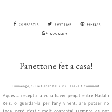
COMPARTIR
TWITEJAR
PINEJAR
GOOGLE +
Panettone fet a casa!
Diumenge, 15 De Gener Del 2017
-
Leave A Comment
Aquesta recepta la volia haver penjat entre Nadal i
Reis, o guardar-la per l'any vinent, ara potser no
toca, però n'estic molt contenta! (sempre es pot