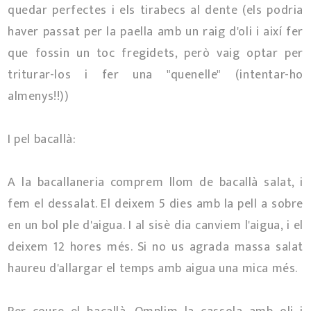
quedar perfectes i els tirabecs al dente (els podria
haver passat per la paella amb un raig d'oli i així fer
que fossin un toc fregidets, però vaig optar per
triturar-los i fer una "quenelle" (intentar-ho
almenys!!))
I pel bacallà:
A la bacallaneria comprem llom de bacallà salat, i
fem el dessalat. El deixem 5 dies amb la pell a sobre
en un bol ple d'aigua. I al sisè dia canviem l'aigua, i el
deixem 12 hores més. Si no us agrada massa salat
haureu d'allargar el temps amb aigua una mica més.