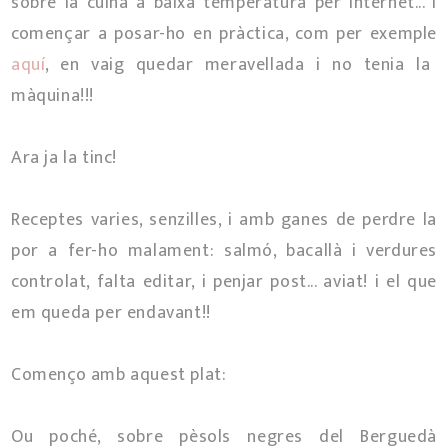
sobre la cuina a baixa temperatura per Internet... i
començar a posar-ho en pràctica, com per exemple
aquí
, en vaig quedar meravellada i no tenia la
màquina!!!
Ara ja la tinc!
Receptes varies, senzilles, i amb ganes de perdre la
por a fer-ho malament: salmó, bacallà i verdures
controlat, falta editar, i penjar post... aviat! i el que
em queda per endavant!!
Començo amb aquest plat:
Ou poché, sobre pèsols negres del Berguedà