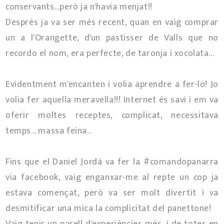
conservants...però ja n'havia menjat!!
Després ja va ser més recent, quan en vaig comprar
un a l'Orangette, d'un pastisser de Valls que no
recordo el nom, era perfecte, de taronja i xocolata...
Evidentment m'encanten i volia aprendre a fer-lo! Jo
volia fer aquella meravella!!! Internet és savi i em va
oferir moltes receptes, complicat, necessitava
temps... massa feina...
Fins que el Daniel Jordà va fer la #comandopanarra
via facebook, vaig enganxar-me al repte un cop ja
estava començat, però va ser molt divertit i va
desmitificar una mica la complicitat del panettone!
Vaig tenir un parell d'experiències més, i de totes en