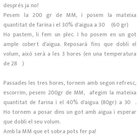
després ja no!
Pesem la 200 gr de MM, i posem la mateixa
quantitat de farina i el 30% d'aigua a 30º (60 gr)
Ho pastem, li fem un plec. I ho posem en un got
ample cobert d'aigua. Reposarà fins que dobli el
volum, això serà a les 3 hores (en una temperatura
de 28º)
Passades les tres hores, tornem amb segon refresc,
escorrim, pesem 200gr de MM, afegim la mateixa
quantitat de farina i el 40% d'aigua (80gr) a 30º.
Ho tornem a posar dins un got amb aigua i esperar
que dobli el seu volum.
Amb la MM que et sobra pots fer pa!