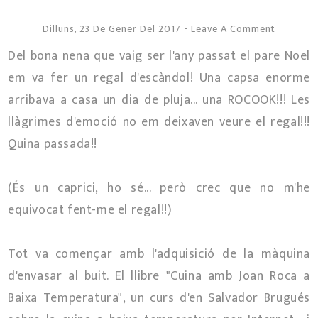
Dilluns, 23 De Gener Del 2017
-
Leave A Comment
Del bona nena que vaig ser l'any passat el pare Noel
em va fer un regal d'escàndol! Una capsa enorme
arribava a casa un dia de pluja... una ROCOOK!!! Les
llàgrimes d'emoció no em deixaven veure el regal!!!
Quina passada!!
(És un caprici, ho sé... però crec que no m'he
equivocat fent-me el regal!!)
Tot va començar amb l'adquisició de la màquina
d'envasar al buit. El llibre "Cuina amb Joan Roca a
Baixa Temperatura", un curs d'en Salvador Brugués