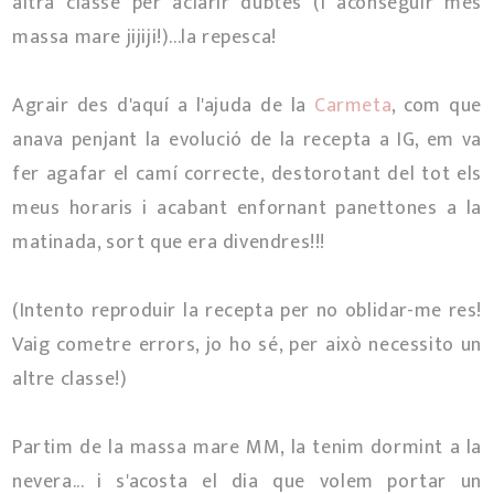
altra classe per aclarir dubtes (i aconseguir més
massa mare jijiji!)...la repesca!
Agrair des d'aquí a l'ajuda de la
Carmeta
, com que
anava penjant la evolució de la recepta a IG, em va
fer agafar el camí correcte, destorotant del tot els
meus horaris i acabant enfornant panettones a la
matinada, sort que era divendres!!!
(Intento reproduir la recepta per no oblidar-me res!
Vaig cometre errors, jo ho sé, per això necessito un
altre classe!)
Partim de la massa mare MM, la tenim dormint a la
nevera... i s'acosta el dia que volem portar un