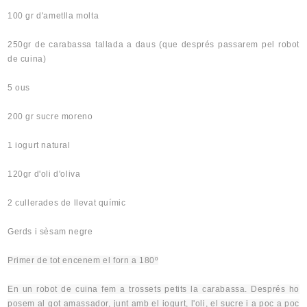
100 gr d'ametlla molta
250gr de carabassa tallada a daus (que després passarem pel robot
de cuina)
5 ous
200 gr sucre moreno
1 iogurt natural
120gr d'oli d'oliva
2 cullerades de llevat químic
Gerds i sèsam negre
Primer de tot encenem el forn a
180º
En un robot de cuina fem a trossets petits la carabassa. Després ho
posem al got
amassador
, junt amb el iogurt, l'oli, el sucre i a poc a poc