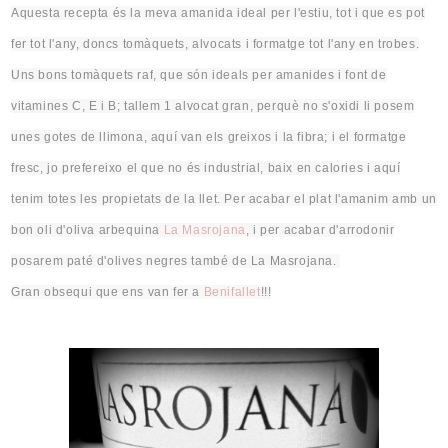
Aquesta recepta és la meva amanida ideal per l'estiu, tot i que
es
pot
fer tot l'any, doncs tomàquets, alvocats i formatge tot l'any en trobes
.
Uns bons tomàquets
raf
, que són ideals per amanides i font de
vitamines C
, E
i B; tallem 1 alvocat gran,
perquè
no s'oxidi li posem
unes gotes de llimona, aquí van els greixos i la fibra; i el formatge
fresc, jo prefereixo el que no és industrial, baix en calories i aquí
tenim totes les propietats de la llet. Per acabar el plat l'amanim amb un
bon oli d'oliva arbequina
La Masrojana
, i per acabar d'arrodonir
posarem paté d'olives negres també de La Masrojana.
Gran obsequi que ens van fer a
Benifallet
!!!