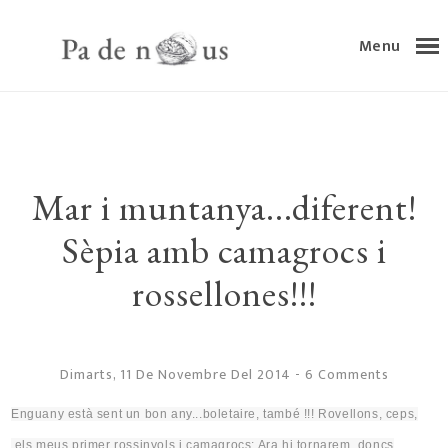
Menu
Mar i muntanya...diferent!
Sèpia amb camagrocs i
rossellones!!!
Dimarts, 11 De Novembre Del 2014
-
6 Comments
Enguany està sent un bon any..
.boletaire
,
també !
!! Rovellons, ceps,
els meus primer rossinyols i camagrocs; Ara hi tornarem
,
doncs