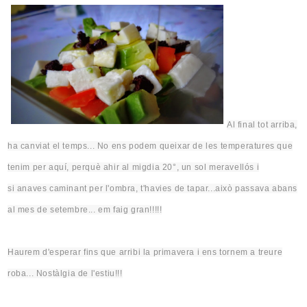
Al final tot arriba,
ha canviat el temps... No ens podem queixar de les temperatures que
tenim per aquí, perquè ahir al migdia
20°
, un sol meravellós i
si
anaves caminant per l'ombra, t'havies
de tapar..
.això
passava abans
al mes de setembre... em faig gran!!!!!
Haurem d'esperar fins que arribi la primavera i ens tornem a treure
roba... Nostàlgia de l'estiu!!!