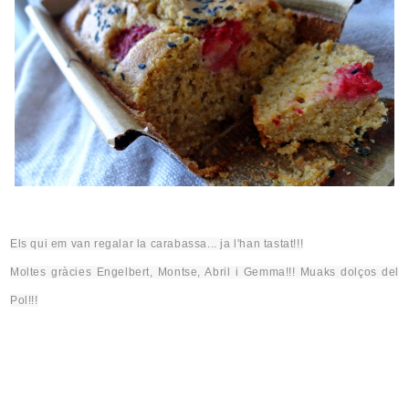
Els qui em van regalar la carabassa... ja l'han tastat!!!
Moltes gràcies Engelbert,
Montse
, Abril i Gemma!!!
Muaks
dolços del
Pol!!!