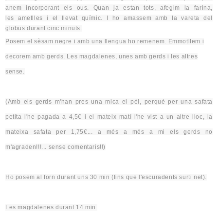
anem incorporant els ous. Quan ja estan tots,
afegim
la farina,
les
ametlles
i el llevat químic. I ho amassem amb la vareta del
globus
durant cinc minuts.
Posem el sèsam negre i amb una llengua
ho
remenem
.
Emmotllem
i
decorem amb gerds. Les magdalenes, unes amb gerds i les altres
sense.
(Amb els gerds m'
han
pres
una mica el pèl,
perquè per
una safata
petita l'he pagada a
4,5€
i el mateix matí l'he vist a un altre lloc, la
mateixa safata per
1,75€
... a més a més a mi els gerds no
m'agraden!!!... sense comentaris!!)
Ho posem al forn durant uns 30 min (fins que l'escuradents surti net).
Les magdalenes durant 14 min.