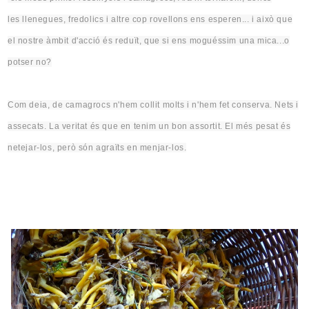
les
llenegues
, fredolics i
altre cop
rovellons ens esperen... i
això
que
el nostre àmbit d'acció és reduït, que si
ens
moguéssim
una mica...o
potser no?
Com deia, de camagrocs n'hem collit molts i n'hem fet conserva. Nets i
assecats. La veritat és que en tenim un bon assortit. El més pesat és
netejar-los, però són agraïts
en
menjar-los.