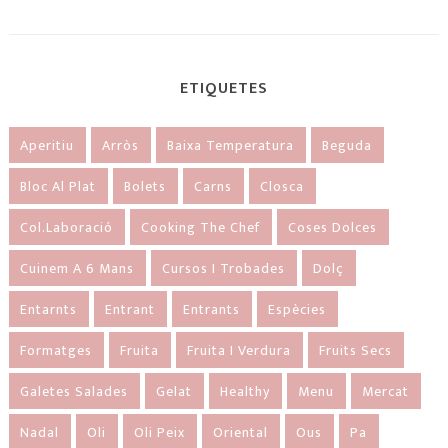
ETIQUETES
Aperitiu
Arròs
Baixa Temperatura
Beguda
Bloc Al Plat
Bolets
Carns
Closca
Col.laboració
Cooking The Chef
Coses Dolces
Cuinem A 6 Mans
Cursos I Trobades
Dolç
Entarnts
Entrant
Entrants
Espècies
Formatges
Fruita
Fruita I Verdura
Fruits Secs
Galetes Salades
Gelat
Healthy
Menu
Mercat
Nadal
Oli
Oli Peix
Oriental
Ous
Pa