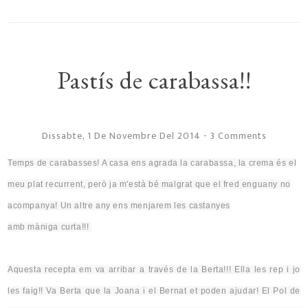
Pastís de carabassa!!
Dissabte, 1 De Novembre Del 2014
-
3 Comments
Temps de carabasses! A casa ens agrada la carabassa, la crema és el
meu plat recurrent, però ja m'està bé
malgrat que
el fred enguany no
acompanya! Un altre any ens menjarem les castanyes
amb
màniga
curta!!!
Aquesta recepta em va
arribar
a través de la Berta!!! Ella les rep i jo
les faig!! Va
Berta
que la Joana i el Bernat et poden ajudar! El Pol de