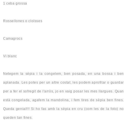
1 ceba grossa
Rossellones o
cloïsses
Camagrocs
Vi blanc
Netegem la sèpia i la congelem, ben posada, en una bossa i ben
aplanada. Les potes per un altre costat, les podem aprofitar o guardar
per a fer el sofregit de l'arròs, jo en vaig posar les mes llargues. Quan
està congelada, agafem la mandolina, i fem tires de sèpia ben fines.
Queda genial!!! Si ho fas amb la sèpia en cru (com les de la foto) no
queden tan fines.