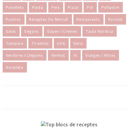
Panellets
Pasta
Peix
Pizza
Pol
Pollastre
Postres
Receptes De Mercat
Restaurants
Rocook
Salat
Segons
Sopes I Cremes
Taula Nòrdica
Tempura
Tiramisú
USA
Varis
Verdures I Llegums
Vermut
Vi
Viatges I Altres
Xocolata