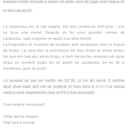
moment només m'ajuda a rentar els plats, això de jugar amb l'aigua és
la seva perdició!
La carabassa ens la van regalar, era una carabassa molt gran, i ens
va tocar una meitat. Després de fer unes quantes cremes de
carabassa, vaig congelar-ne quasi una altra meitat!
La blogosfera en va plena de receptes amb carabassa, però la manca
de temps, i jo diria més la priorització del meu temps en altres temes,
fan que miri ben poc altres blogs, ni molt menys faci receptes per quan
tingui un moment pugui fer un pastís de carabassa, bé no sé si
m'enteneu, però és així!!!
La recepta és per un motlle de 20*30, jo he fet servir 2 motlles
tipus
plum-cake
que em va comprar el meu pare a
BCN
. I la massa
restant, amb
magdalenes
(que al Pol li
han encantat).
Com sempre versionant!
250gr farina integral
50gr farina normal