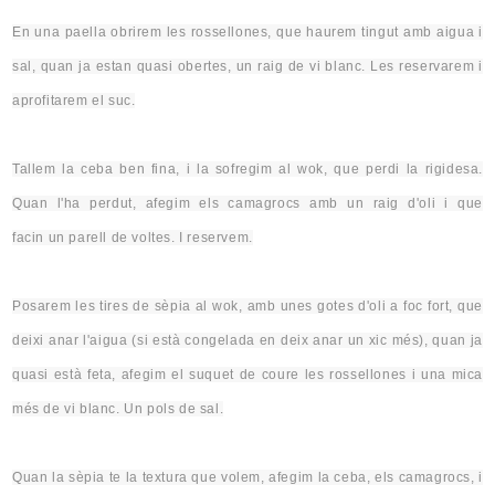
En una paella obrirem les rossellones, que haurem tingut amb aigua i
sal, quan ja estan quasi obertes, un raig de vi blanc. Les reservarem i
aprofitarem el suc.
Tallem la ceba ben fina, i la sofregim al wok, que perdi la rigidesa.
Quan l'ha perdut, afegim els camagrocs amb un raig d'oli i que
facin
un parell de voltes. I reservem.
Posarem les tires de sèpia al wok, amb unes gotes d'oli a foc fort, que
deixi anar l'aigua (si està congelada en deix anar un xic més), quan ja
quasi està feta, afegim el suquet de coure les rossellones i una mica
més de vi blanc. Un pols de sal.
Quan la sèpia te la textura que volem, afegim la ceba, els camagrocs, i