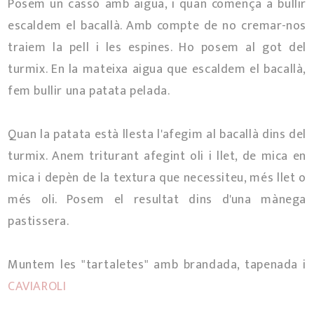
Posem un cassó amb aigua, i quan comença a bullir
escaldem el bacallà. Amb compte de no cremar-nos
traiem la pell i les espines. Ho posem al got del
turmix. En la mateixa aigua que escaldem el bacallà,
fem bullir una patata pelada.
Quan la patata està llesta l'afegim al bacallà dins del
turmix. Anem triturant afegint oli i llet, de mica en
mica i depèn de la textura que necessiteu, més llet o
més oli. Posem el resultat dins d'una mànega
pastissera.
Muntem les "tartaletes" amb brandada, tapenada i
CAVIAROLI