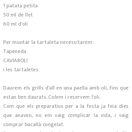
1 patata petita
50 ml de llet
60 ml d'oli
Per muntar la tartaleta necessitarem:
Tapeneda
CAVIAROLI
i les tartaletes
Daurem els grills d'all en una paella amb oli, fins que
estan ben daurats. Colem i reservem l'oli.
Com que els preparatius per a la festa ja feia dies
que anaven, no em vaig complicar la vida, i vaig
comprar bacallà congelat.