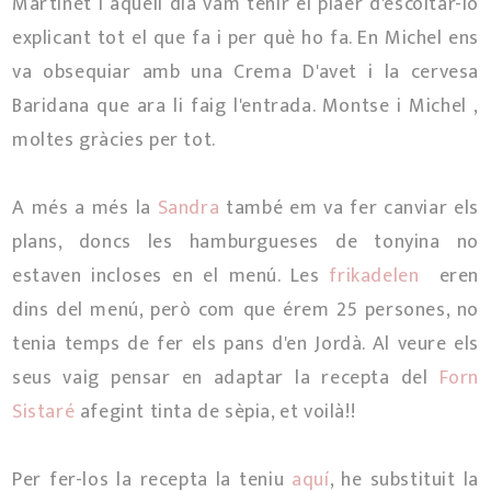
Martinet i aquell dia vam tenir el plaer d'escoltar-lo
explicant tot el que fa i per què ho fa. En Michel ens
va obsequiar amb una Crema D'avet i la cervesa
Baridana que ara li faig l'entrada. Montse i Michel ,
moltes gràcies per tot.
A més a més la
Sandra
també em va fer canviar els
plans, doncs les hamburgueses de tonyina no
estaven incloses en el menú. Les
frikadelen
eren
dins del menú, però com que érem 25 persones, no
tenia temps de fer els pans d'en Jordà. Al veure els
seus vaig pensar en adaptar la recepta del
Forn
Sistaré
afegint tinta de sèpia, et voilà!!
Per fer-los la recepta la teniu
aquí
, he substituit la