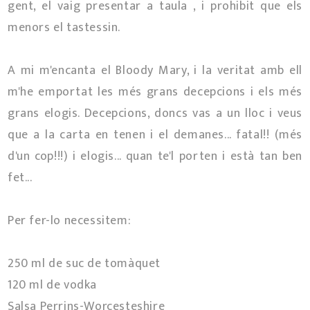
gent, el vaig presentar a taula , i prohibit que els
menors el tastessin.
A mi m'encanta el Bloody Mary, i la veritat amb ell
m'he emportat les més grans decepcions i els més
grans elogis. Decepcions, doncs vas a un lloc i veus
que a la carta en tenen i el demanes... fatal!! (més
d'un cop!!!) i elogis... quan te'l porten i està tan ben
fet...
Per fer-lo necessitem:
250 ml de suc de tomàquet
120 ml de vodka
Salsa Perrins-Worcesteshire