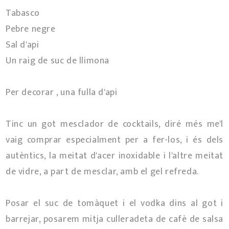
Tabasco
Pebre negre
Sal d'api
Un raig de suc de llimona
Per decorar , una fulla d'api
Tinc un got mesclador de cocktails, diré més me'l
vaig comprar especialment per a fer-los, i és dels
autèntics, la meitat d'acer inoxidable i l'altre meitat
de vidre, a part de mesclar, amb el gel refreda.
Posar el suc de tomàquet i el vodka dins al got i
barrejar, posarem mitja culleradeta de cafè de salsa