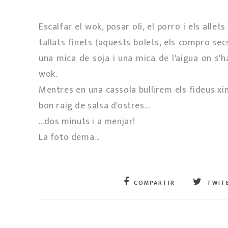
Escalfar el wok, posar oli, el porro i els allet
tallats finets (aquests bolets, els compro se
una mica de soja i una mica de l'aigua on s'ha
wok.
Mentres en una cassola bullirem els fideus xi
bon raig de salsa d'ostres...
...dos minuts i a menjar!
La foto dema...
COMPARTIR
TWIT