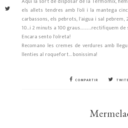
Aqui la sort de disposar de la Termomix, hem
els allets tendres amb l'oli i la mantega c
carbassons, els pebrots, l'aigua i sal pebrem, 
10...i 2 minuts a 100 graus...........rectifiquem de
Encara sento l'olreta!
Recomano les cremes de verdures amb llegums
llenties al roquefort... bonissima!
COMPARTIR
TWIT
Mermelada