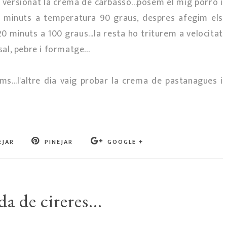
 versionat la crema de carbasso...posem el mig porro i
inc minuts a temperatura 90 graus, despres afegim els
20 minuts a 100 graus...la resta ho triturem a velocitat
 sal, pebre i formatge...
...l'altre dia vaig probar la crema de pastanagues i
EJAR
PINEJAR
GOOGLE +
 de cireres...