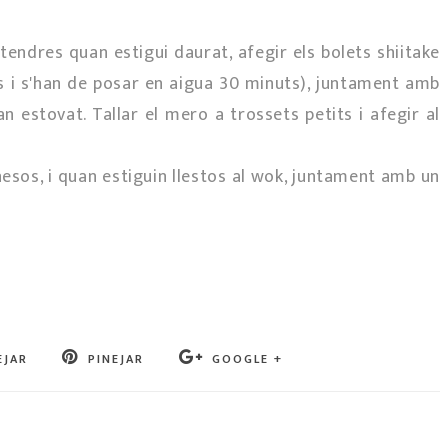
s tendres quan estigui daurat, afegir els bolets shiitake
cs i s'han de posar en aigua 30 minuts), juntament amb
n estovat. Tallar el mero a trossets petits i afegir al
nesos, i quan estiguin llestos al wok, juntament amb un
EJAR
PINEJAR
GOOGLE +