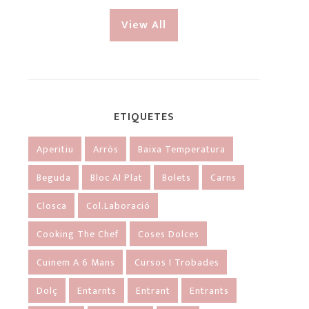
View All
ETIQUETES
Aperitiu
Arròs
Baixa Temperatura
Beguda
Bloc Al Plat
Bolets
Carns
Closca
Col.laboració
Cooking The Chef
Coses Dolces
Cuinem A 6 Mans
Cursos I Trobades
Dolç
Entarnts
Entrant
Entrants