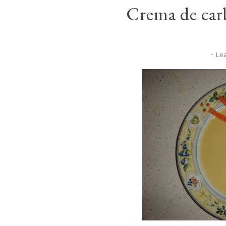
Crema de car
-
Le