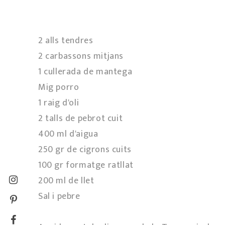
2 alls tendres
2 carbassons mitjans
1 cullerada de mantega
Mig porro
1 raig d'oli
2 talls de pebrot cuit
400 ml d'aigua
250 gr de cigrons cuits
100 gr formatge ratllat
200 ml de llet
Sal i pebre