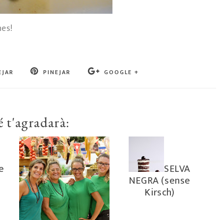
nes!
EJAR
PINEJAR
GOOGLE +
 t'agradarà:
e
SELVA
NEGRA (sense
Kirsch)