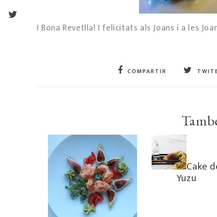
I Bona Revetlla! I felicitats als Joans i a les Joa
COMPARTIR
TWIT
També
Cake d
Yuzu