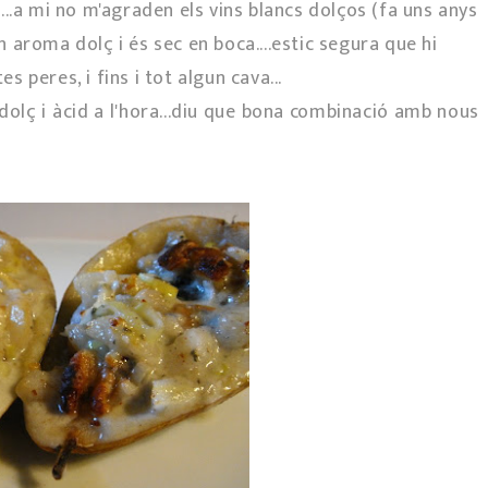
..a mi no m'agraden els vins blancs dolços (fa uns anys
un aroma dolç i és sec en boca....estic segura que hi
peres, i fins i tot algun cava...
dolç i àcid a l'hora...diu que bona combinació amb nous