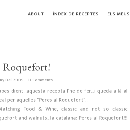
ABOUT
ÍNDEX DE RECEPTES
ELS MEUS
l Roquefort!
uny Del 2009
-
11 Comments
es dient...aquesta recepta l'he de fer...i queda allà al
deal per aquelles "Peres al Roquefort"...
"Matching Food & Wine, classic and not so classic
oquefort and walnuts...la catalana: Peres al Roquefort!!!