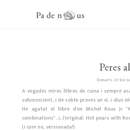
Peres a
Dimarts, 23 De J
A vegades mires llibres de cuina i sempre acab
subconscient...i de sobte proves un vi...i dius i
He agafat el llibre d'en Michel Roux Jr 
combinations"...i...l'original: Hot pears with R
(i com no, versionada!)