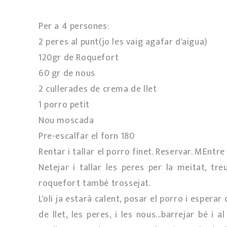
Per a 4 persones:
2 peres al punt(jo les vaig agafar d'aigua)
120gr de Roquefort
60 gr de nous
2 cullerades de crema de llet
1 porro petit
Nou moscada
Pre-escalfar el forn 180º
Rentar i tallar el porro finet. Reservar. MEntre 
Netejar i tallar les peres per la meitat, treu
roquefort també trossejat.
L'oli ja estarà calent, posar el porro i espera
de llet, les peres, i les nous...barrejar bé 