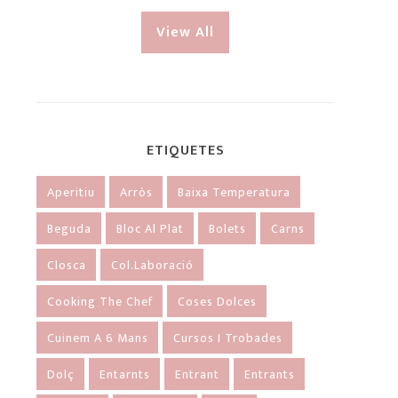
View All
ETIQUETES
Aperitiu
Arròs
Baixa Temperatura
Beguda
Bloc Al Plat
Bolets
Carns
Closca
Col.laboració
Cooking The Chef
Coses Dolces
Cuinem A 6 Mans
Cursos I Trobades
Dolç
Entarnts
Entrant
Entrants