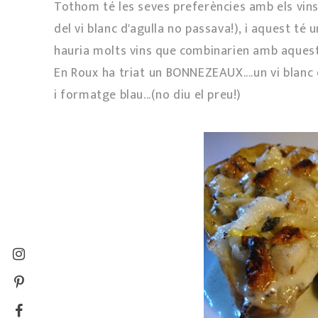
Tothom té les seves preferències amb els vins.
del vi blanc d'agulla no passava!), i aquest té 
hauria molts vins que combinarien amb aquestes 
En Roux ha triat un BONNEZEAUX....un vi blanc 
i formatge blau...(no diu el preu!)