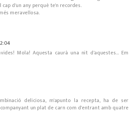
l cap d'un any perquè te'n recordes.
 més meravellosa.
12:04
vides! Mola! Aquesta caurà una nit d'aquestes... Em
binació deliciosa, m'apunto la recepta, ha de ser
acompanyant un plat de carn com d'entrant amb quatre