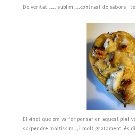
De veritat ........sublim......contrast de sabors i 
El vinet que em va fer pensar en aquest plat va
sorpendre moltíssim..., i molt gratament, és d