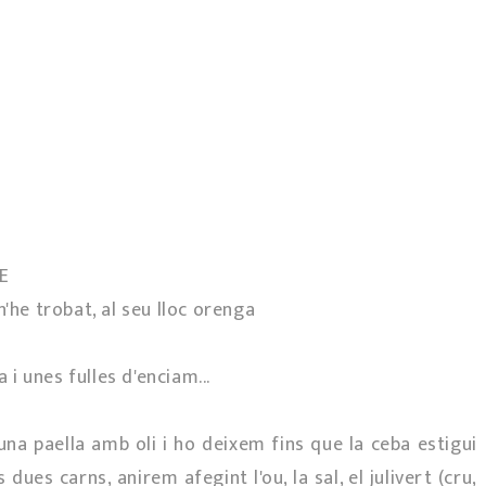
NE
'he trobat, al seu lloc orenga
i unes fulles d'enciam...
 una paella amb oli i ho deixem fins que la ceba estigui
ues carns, anirem afegint l'ou, la sal, el julivert (cru,