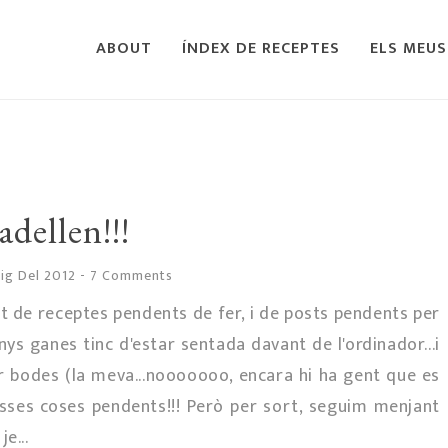
ABOUT
ÍNDEX DE RECEPTES
ELS MEUS
adellen!!!
aig Del 2012
-
7 Comments
unt de receptes pendents de fer, i de posts pendents per
ys ganes tinc d'estar sentada davant de l'ordinador...i
r bodes (la meva...nooooooo, encara hi ha gent que es
masses coses pendents!!! Però per sort, seguim menjant
je...