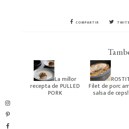
COMPARTIR
TWIT
També
La millor
ROSTIT
recepta de PULLED
Filet de porc a
PORK
salsa de ceps!