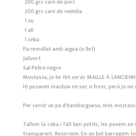
200 grs carn de porc
200 grs carn de vedella
1 ou
1 all
1 ceba
Pa remullat amb aigua (o llet)
Julivert
Sal Pebre negre
Mostassa, jo he fet servir MAILLE À L'ANCIEN
Hi posaven marduix en sec o fresc, però jo no n
Per servir un pa d'hamburguesa, més mostassa 
Tallem la ceba i l'all ben petits, les posem en
transparent. Reservem. En un bol barregem les d