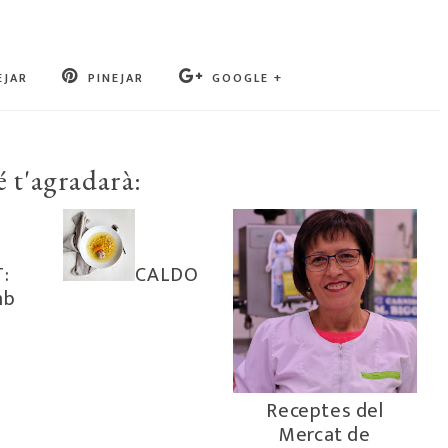
EJAR
PINEJAR
GOOGLE +
 t'agradarà:
:
CALDO
mb
Receptes del
Mercat de