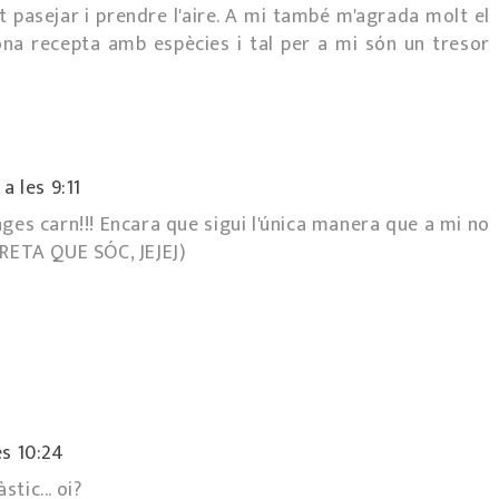
 pasejar i prendre l'aire. A mi també m'agrada molt el
na recepta amb espècies i tal per a mi són un tresor
a les 9:11
es carn!!! Encara que sigui l'única manera que a mi no
ARETA QUE SÓC, JEJEJ)
es 10:24
tic... oi?