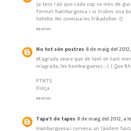
Ja tens raó que cada cop ve més de gust
format hamburguesa i si trobes una bo
hehehe. No coneixia les frikadellen :O
RESPON
No tot són postres
8 de maig del 2012, 
M'agrada veure que de tant en tant meng
m'agrada, les hamburgueses ;-( ( Que R
PTNTS
Dolça
RESPON
Tapa't de tapes
8 de maig del 2012, a l
Hamburguesa i cervesa, un tàndem fantàs