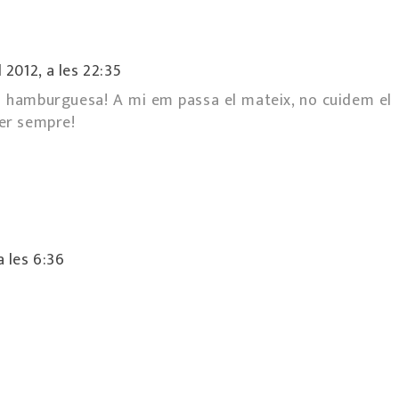
 2012, a les 22:35
a hamburguesa! A mi em passa el mateix, no cuidem el
fer sempre!
a les 6:36