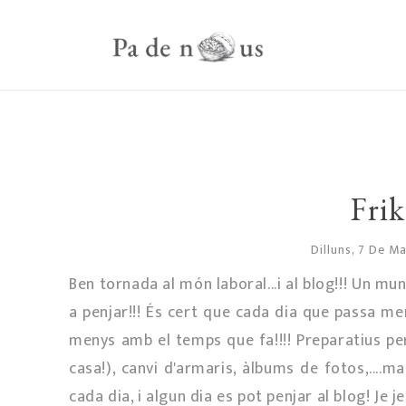
Frik
Dilluns, 7 De M
Ben tornada al món laboral...i al blog!!! Un m
a penjar!!! És cert que cada dia que passa men
menys amb el temps que fa!!!! Preparatius pe
casa!), canvi d'armaris, àlbums de fotos,....
cada dia, i algun dia es pot penjar al blog! Je je 