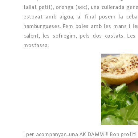
tallat petit), orenga (sec), una cullerada 
estovat amb aigua, al final posem la ceba 
hamburgueses. Fem boles amb les mans i les
calent, les sofregim, pels dos costats. L
mostassa.
I per acompanyar...una AK DAMM!!! Bon profit!