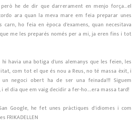
 però he de dir que darrerament en menjo força...el
cordo ara quan la meva mare em feia preparar unes
 carn, ho feia en època d'examens, quan necesitava
et que me les preparés només per a mi, ja eren fins i tot
hi havia una botiga d'uns alemanys que les feien, les
itat, com tot el que és nou a Reus, no té massa èxit, i
re un negoci obert ha de ser una feinada!!! Siguem
 i el dia que em vaig decidir a fer-ho....era massa tard!
an Google, he fet unes pràctiques d'idiomes i com
 les FRIKADELLEN