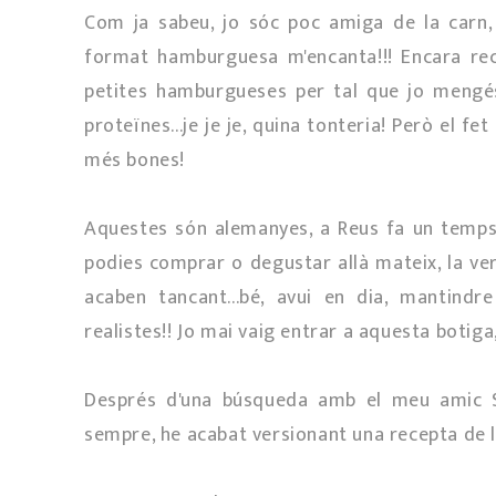
Com ja sabeu, jo sóc poc amiga de la carn,
format hamburguesa m'encanta!!! Encara re
petites hamburgueses per tal que jo mengés
proteïnes...je je je, quina tonteria! Però el f
més bones!
Aquestes són alemanyes, a Reus fa un temps 
podies comprar o degustar allà mateix, la ver
acaben tancant...bé, avui en dia, mantind
realistes!! Jo mai vaig entrar a aquesta botiga,
Després d'una búsqueda amb el meu amic S
sempre, he acabat versionant una recepta de