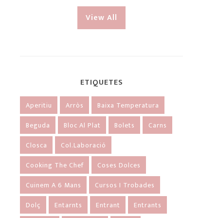
View All
ETIQUETES
Aperitiu
Arròs
Baixa Temperatura
Beguda
Bloc Al Plat
Bolets
Carns
Closca
Col.laboració
Cooking The Chef
Coses Dolces
Cuinem A 6 Mans
Cursos I Trobades
Dolç
Entarnts
Entrant
Entrants