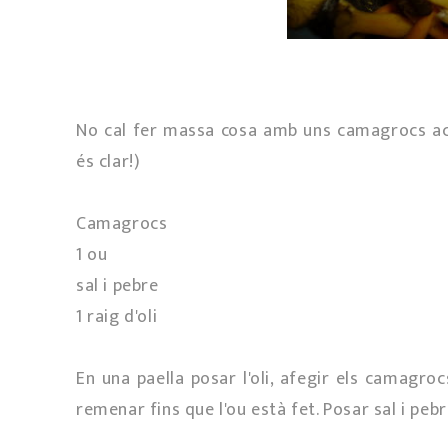
No cal fer massa cosa amb uns camagrocs aca
és clar!)
Camagrocs
1 ou
sal i pebre
1 raig d'oli
En una paella posar l'oli, afegir els camagro
remenar fins que l'ou està fet. Posar sal i pebr