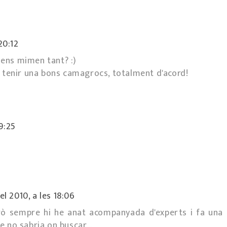
20:12
ens mimen tant? :)
 tenir una bons camagrocs, totalment d'acord!
9:25
l 2010, a les 18:06
rò sempre hi he anat acompanyada d'experts i fa una
ue no sabria on buscar...