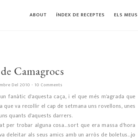
ABOUT
ÍNDEX DE RECEPTES
ELS MEUS
de Camagrocs
embre Del 2010
-
10 Comments
s un fanàtic d'aquesta caça, i el que més m'agrada que
a que va recollir el cap de setmana uns rovellons, unes
uns quants d'aquests darrers.
iat per trobar alguna cosa...sort que era massa d'hora
va deleitar als seus amics amb un arròs de boletus...jo