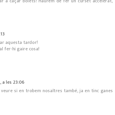
ar a caçar bolets! Haurem de fer un curset accelerat,
:13
nar aquesta tardor!
l fer-hi gaire cosa!
 a les 23:06
 veure si en trobem nosaltres també, ja en tinc ganes