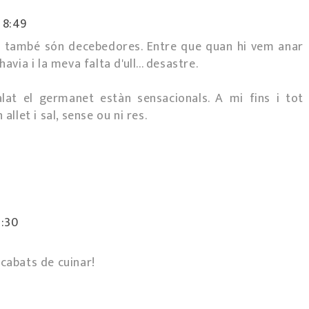
 8:49
s també són decebedores. Entre que quan hi vem anar
avia i la meva falta d'ull... desastre.
lat el germanet estàn sensacionals. A mi fins i tot
let i sal, sense ou ni res.
6:30
acabats de cuinar!