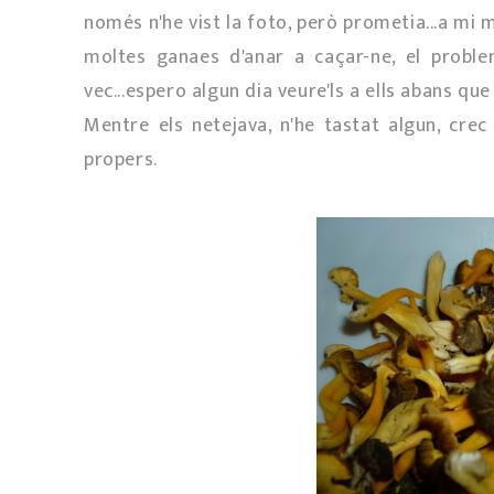
només n'he vist la foto, però prometia...a mi
moltes ganaes d'anar a caçar-ne, el proble
vec...espero algun dia veure'ls a ells abans que
Mentre els netejava, n'he tastat algun, crec
propers.