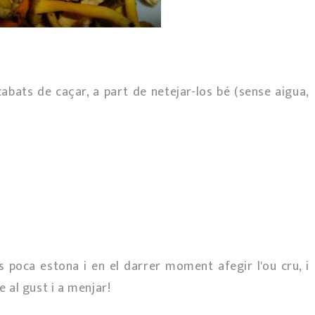
bats de caçar, a part de netejar-los bé (sense aigua,
cs poca estona i en el darrer moment afegir l'ou cru, i
e al gust i a menjar!