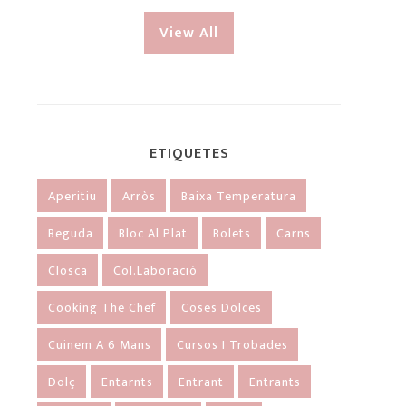
View All
ETIQUETES
Aperitiu
Arròs
Baixa Temperatura
Beguda
Bloc Al Plat
Bolets
Carns
Closca
Col.laboració
Cooking The Chef
Coses Dolces
Cuinem A 6 Mans
Cursos I Trobades
Dolç
Entarnts
Entrant
Entrants