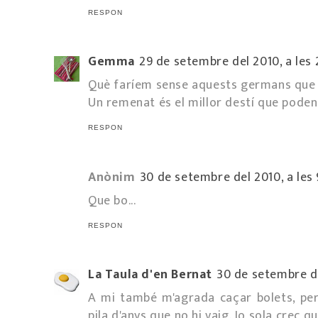
RESPON
Gemma
29 de setembre del 2010, a les 
Què faríem sense aquests germans que 
Un remenat és el millor destí que poden
RESPON
Anònim
30 de setembre del 2010, a les 
Que bo...
RESPON
La Taula d'en Bernat
30 de setembre de
A mi també m'agrada caçar bolets, pe
pila d'anys que no hi vaig. Jo sola crec q