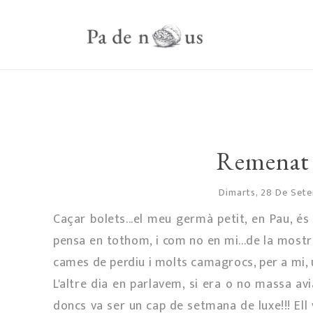
Remenat 
Dimarts, 28 De Set
Caçar bolets...el meu germà petit, en Pau, é
pensa en tothom, i com no en mi...de la mostr
cames de perdiu i molts camagrocs, per a mi, 
L'altre dia en parlavem, si era o no massa av
doncs va ser un cap de setmana de luxe!!! Ell 