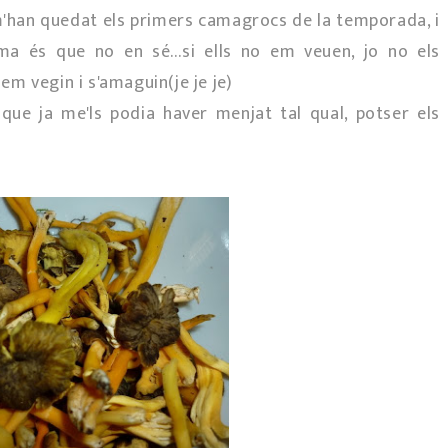
 m'han quedat els primers camagrocs de la temporada, i
ma és que no en sé...si ells no em veuen, jo no els
 em vegin i s'amaguin(je je je)
 que ja me'ls podia haver menjat tal qual, potser els