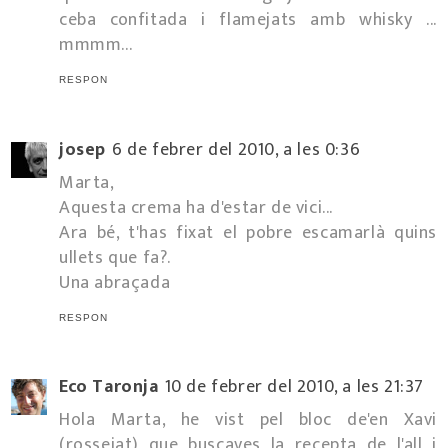
ceba confitada i flamejats amb whisky ...
mmmm...
RESPON
josep
6 de febrer del 2010, a les 0:36
Marta,
Aquesta crema ha d'estar de vici...
Ara bé, t'has fixat el pobre escamarlà quins
ullets que fa?.
Una abraçada
RESPON
Eco Taronja
10 de febrer del 2010, a les 21:37
Hola Marta, he vist pel bloc de'en Xavi
(rossejat) que buscaves la recepta de l'all i