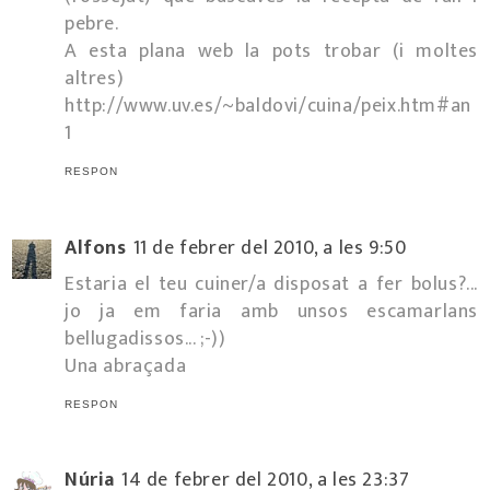
pebre.
A esta plana web la pots trobar (i moltes
altres)
http://www.uv.es/~baldovi/cuina/peix.htm#an
1
RESPON
Alfons
11 de febrer del 2010, a les 9:50
Estaria el teu cuiner/a disposat a fer bolus?...
jo ja em faria amb unsos escamarlans
bellugadissos... ;-))
Una abraçada
RESPON
Núria
14 de febrer del 2010, a les 23:37