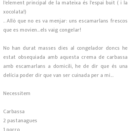
l'element principal de la mateixa és l'espai buit ( i la
xocolata!)
.. Allò que no es va menjar: uns escamarlans frescos
que es movien...els vaig congelar!
No han durat masses dies al congelador doncs he
estat obsequiada amb aquesta crema de carbassa
amb escamarlans a domicili, he de dir que és una
delícia poder dir que van ser cuinada per a mi...
Necessitem
Carbassa
2 pastanagues
1 porro