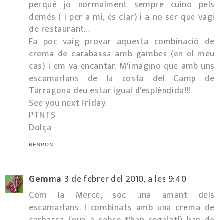
perquè jo normalment sempre cuino pels
demés ( i per a mi, és clar) i a no ser que vagi
de restaurant...
Fa poc vaig provar aquesta combinació de
crema de carabassa amb gambes (en el meu
cas) i em va encantar. M'imagino que amb uns
escamarlans de la costa del Camp de
Tarragona deu estar igual d'esplèndida!!!
See you next Friday.
PTNTS
Dolça
RESPON
Gemma
3 de febrer del 2010, a les 9:40
Com la Mercè, sóc una amant dels
escamarlans. I combinats amb una crema de
carbassa (que a sobre t'han regalat!) han de