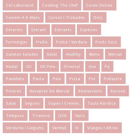
Col.laboració
Cooking The Chef
Coses Dolces
Cuinem A 6 Mans
Cursos I Trobades
Dolç
Entarnts
Entrant
Entrants
Espècies
Formatges
Fruita
Fruita I Verdura
Fruits Secs
Galetes Salades
Gelat
Healthy
Menu
Mercat
Nadal
Oli
Oli Peix
Oriental
Ous
Pa
Panellets
Pasta
Peix
Pizza
Pol
Pollastre
Postres
Receptes De Mercat
Restaurants
Rocook
Salat
Segons
Sopes I Cremes
Taula Nòrdica
Tempura
Tiramisú
USA
Varis
Verdures I Llegums
Vermut
Vi
Viatges I Altres