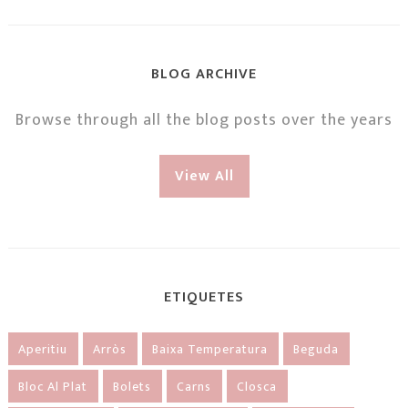
BLOG ARCHIVE
Browse through all the blog posts over the years
View All
ETIQUETES
Aperitiu
Arròs
Baixa Temperatura
Beguda
Bloc Al Plat
Bolets
Carns
Closca