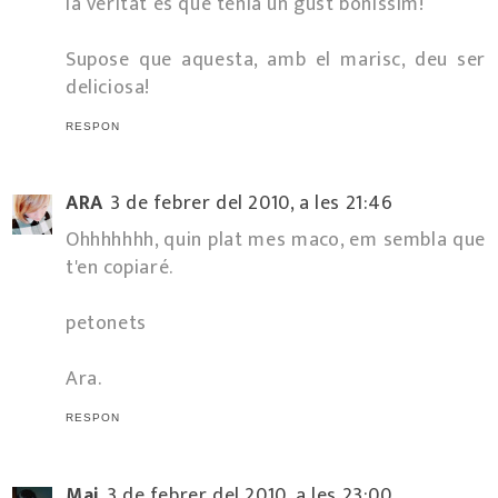
la veritat és que tenia un gust boníssim!
Supose que aquesta, amb el marisc, deu ser
deliciosa!
RESPON
ARA
3 de febrer del 2010, a les 21:46
Ohhhhhhh, quin plat mes maco, em sembla que
t'en copiaré.
petonets
Ara.
RESPON
Mai
3 de febrer del 2010, a les 23:00