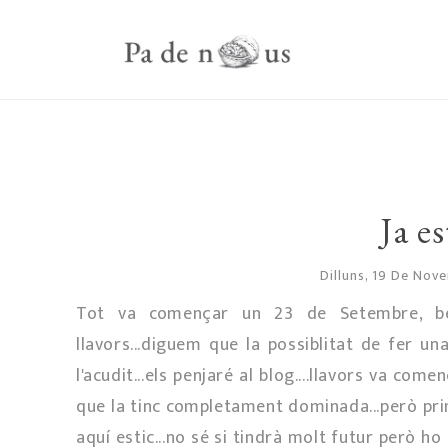
Ja es
Dilluns, 19 De No
Tot va començar un 23 de Setembre, bé,
llavors...diguem que la possiblitat de fer u
l'acudit...els penjaré al blog....llavors va c
que la tinc completament dominada...però prim
aquí estic...no sé si tindrà molt futur però h