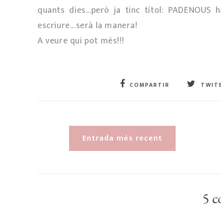
quants dies...però ja tinc títol: PADENOUS 
escriure...serà la manera!
A veure qui pot més!!!
COMPARTIR
TWIT
Entrada més recent
5 c