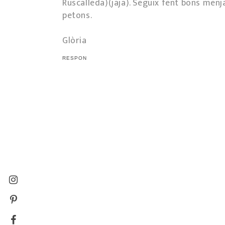
Ruscalleda)(jaja). Seguix fent bons menjars
petons.
Glòria
RESPON