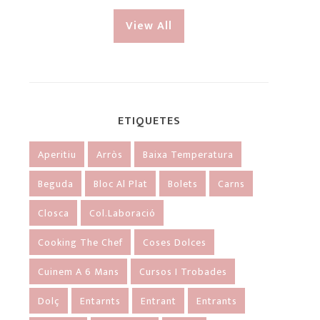
View All
ETIQUETES
Aperitiu
Arròs
Baixa Temperatura
Beguda
Bloc Al Plat
Bolets
Carns
Closca
Col.laboració
Cooking The Chef
Coses Dolces
Cuinem A 6 Mans
Cursos I Trobades
Dolç
Entarnts
Entrant
Entrants