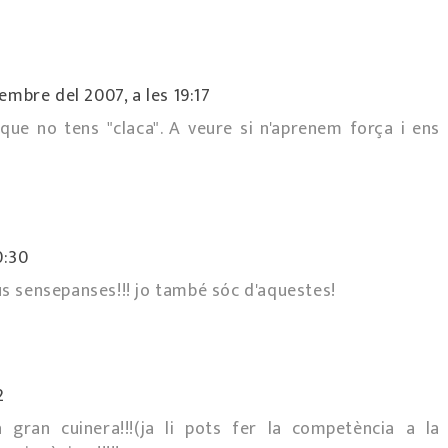
embre del 2007, a les 19:17
que no tens "claca". A veure si n'aprenem força i ens
.
0:30
 sensepanses!!! jo també sóc d'aquestes!
2
 gran cuinera!!!(ja li pots fer la competència a la