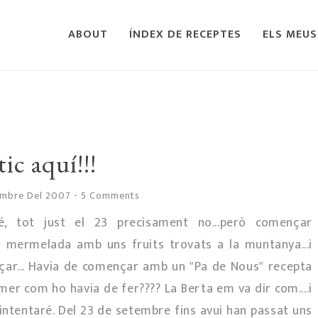
ABOUT
ÍNDEX DE RECEPTES
ELS MEUS
tic aquí!!!
vembre Del 2007
-
5 Comments
 tot just el 23 precisament no...però començar
na mermelada amb uns fruits trovats a la muntanya...i
omençar... Havia de començar amb un "Pa de Nous" recepta
er com ho havia de fer???? La Berta em va dir com....i
o intentaré. Del 23 de setembre fins avui han passat uns