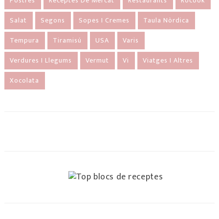
Postres
Receptes De Mercat
Restaurants
Rocook
Salat
Segons
Sopes I Cremes
Taula Nòrdica
Tempura
Tiramisú
USA
Varis
Verdures I Llegums
Vermut
Vi
Viatges I Altres
Xocolata