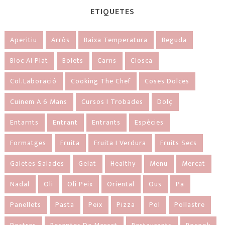
ETIQUETES
Aperitiu
Arròs
Baixa Temperatura
Beguda
Bloc Al Plat
Bolets
Carns
Closca
Col.laboració
Cooking The Chef
Coses Dolces
Cuinem A 6 Mans
Cursos I Trobades
Dolç
Entarnts
Entrant
Entrants
Espècies
Formatges
Fruita
Fruita I Verdura
Fruits Secs
Galetes Salades
Gelat
Healthy
Menu
Mercat
Nadal
Oli
Oli Peix
Oriental
Ous
Pa
Panellets
Pasta
Peix
Pizza
Pol
Pollastre