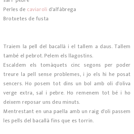
sal i pebre
Perles de
caviaroli
d'alfàbrega
Brotxetes de fusta
Traiem la pell del bacallà i el tallem a daus. Tallem
també el pebrot. Pelem els llagostins.
Escaldem els tomàquets cinc segons per poder
treure la pell sense problemes, i jo els hi he posat
sencers. Ho posem tot dins un bol amb oli d'oliva
verge extra, sal i pebre. Ho remenem tot bé i ho
deixem reposar uns deu minuts.
Mentrestant en una paella amb un raig d'oli passem
les pells del bacallà fins que es torrin.