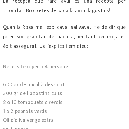
La recepta que faré avui és una recepta per
triomfar: Brotxetes de bacallà amb llagostins!!
Quan la Rosa me l'explicava...salivava... He de dir que
jo en sóc gran fan del bacallà, per tant per mi ja és
èxit assegurat! Us l'explico i em dieu:
Necessitem per a 4 persones:
600 gr de bacallà dessalat
200 gr de llagostins cuits
8 o 10 tomàquets cirerols
1 o 2 pebrots verds
Oli d'oliva verge extra