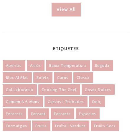
View All
ETIQUETES
Aperitiu
Arròs
Baixa Temperatura
Beguda
Bloc Al Plat
Bolets
Carns
Closca
Col.laboració
Cooking The Chef
Coses Dolces
Cuinem A 6 Mans
Cursos I Trobades
Dolç
Entarnts
Entrant
Entrants
Espècies
Formatges
Fruita
Fruita I Verdura
Fruits Secs