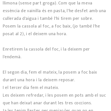
llimona (sense part groga). Com que la meva
essència de vainilla és en pasta, l'he desfet amb una
cullerada d'aigua i també l'hi tirem per sobre.
Posem la cassola al foc, a foc baix, (jo també l'he
posat al 2), i el deixem una hora.
Enretirem la cassola del foc, i la deixem per
l'endemà.
El segon dia, fem el mateix, la posem a foc baix
durant una hora i la deixem reposar.
I el tercer dia fem el mateix.
Les deixem refredar, i les posem en pots amb el suc
que han deixat anar durant les tres coccions.
Ja les tenim llestes per menjar-les quan no en