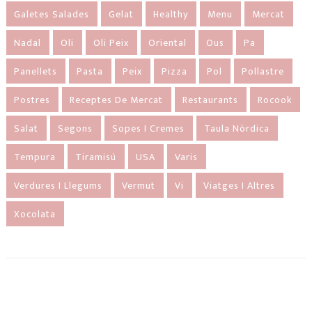
Galetes Salades
Gelat
Healthy
Menu
Mercat
Nadal
Oli
Oli Peix
Oriental
Ous
Pa
Panellets
Pasta
Peix
Pizza
Pol
Pollastre
Postres
Receptes De Mercat
Restaurants
Rocook
Salat
Segons
Sopes I Cremes
Taula Nòrdica
Tempura
Tiramisú
USA
Varis
Verdures I Llegums
Vermut
Vi
Viatges I Altres
Xocolata