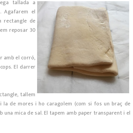
ega tallada a
s. Agafarem el
n rectangle de
rem reposar 30
r amb el corró,
cops. El darrer
ctangle, tallem
i la de mores i ho caragolem (com si fos un braç de
 una mica de sal. El tapem amb paper transparent i el