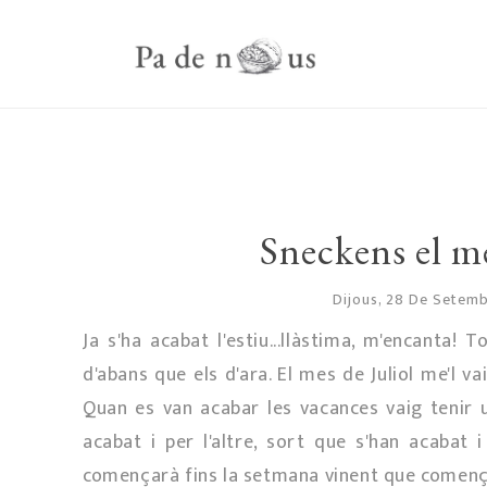
Sneckens el 
Dijous, 28 De Setem
Ja s'ha acabat l'estiu...llàstima, m'encanta! 
d'abans que els d'ara. El mes de Juliol me'l v
Quan es van acabar les vacances vaig tenir 
acabat i per l'altre, sort que s'han acabat
començarà fins la setmana vinent que comença