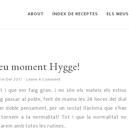
ABOUT
ÍNDEX DE RECEPTES
ELS MEUS
meu moment Hygge!
bre Del 2017
-
Leave A Comment
Tot i que em faig gran.. i no són els mateix els estius
aig passar al poble, fent de mama les 24 hores del dia!
un doble pensament, per un costat llàstima que s'han
 i tornem a la normalitat! Tot i que la normalitat no
rem amb totes les rutines...