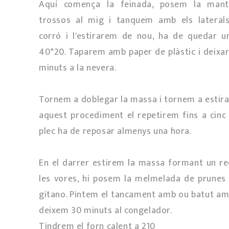
Aquí comença la feinada, posem la mant
trossos al mig i tanquem amb els lateral
corró i l'estirarem de nou, ha de quedar u
40*20. Taparem amb paper de plàstic i deixa
minuts a la nevera.
Tornem a doblegar la massa i tornem a estira
aquest procediment el repetirem fins a cinc 
plec ha de reposar almenys una hora.
En el darrer estirem la massa formant un re
les vores, hi posem la melmelada de prunes 
gitano. Pintem el tancament amb ou batut amb
deixem 30 minuts al congelador.
Tindrem el forn calent a 210º