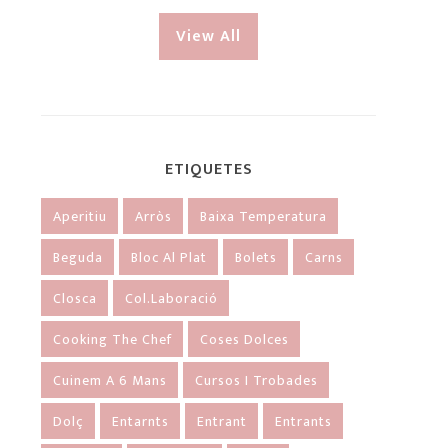
View All
ETIQUETES
Aperitiu
Arròs
Baixa Temperatura
Beguda
Bloc Al Plat
Bolets
Carns
Closca
Col.laboració
Cooking The Chef
Coses Dolces
Cuinem A 6 Mans
Cursos I Trobades
Dolç
Entarnts
Entrant
Entrants