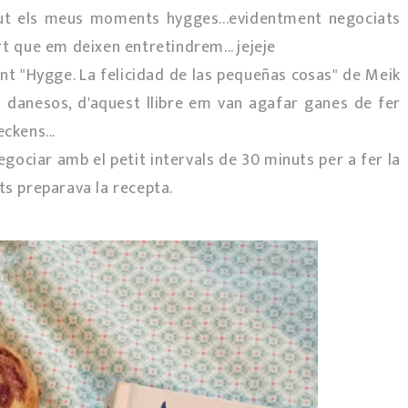
ngut els meus moments hygges...evidentment negociats
rt que em deixen entretindrem... jejeje
ndent "Hygge. La felicidad de las pequeñas cosas" de Meik
ls danesos, d'aquest llibre em van agafar ganes de fer
ckens...
egociar amb el petit intervals de 30 minuts per a fer la
ts preparava la recepta.