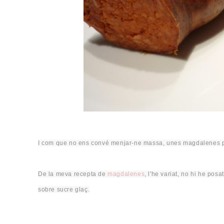
I com que no ens convé menjar-ne massa, unes
magdalenes
p
De la meva recepta de
magdalenes
, l'he variat,
no
hi he posat
sobre sucre glaç.