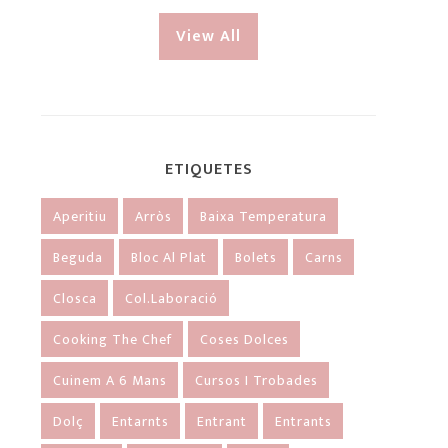
View All
ETIQUETES
Aperitiu
Arròs
Baixa Temperatura
Beguda
Bloc Al Plat
Bolets
Carns
Closca
Col.laboració
Cooking The Chef
Coses Dolces
Cuinem A 6 Mans
Cursos I Trobades
Dolç
Entarnts
Entrant
Entrants