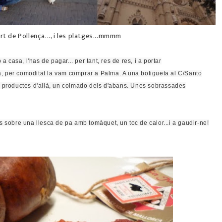
rt de Pollença..., i les platges...mmmm
a casa, l'has de pagar... per tant, res de res, i a portar
la, per comoditat la vam comprar a Palma. A una
botigueta
al C/Santo
 productes d'allà, un
colmado
dels d'abans. Unes sobrassades
 sobre una llesca de pa amb tomàquet, un toc de calor...i a gaudir-ne!