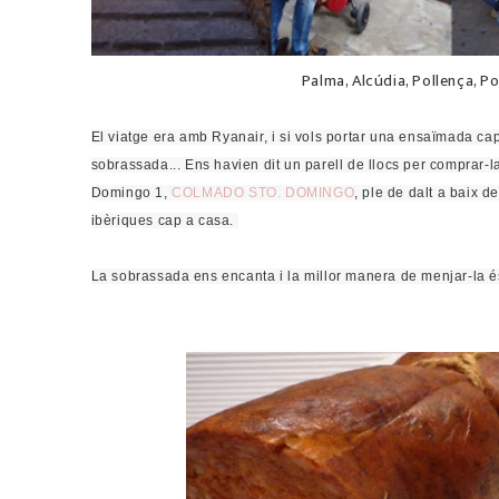
Palma, Alcúdia, Pollença, Po
El viatge era amb
Ryanair
, i si vols portar una ensaïmada cap 
sobrassada...
Ens
havien
dit un parell de llocs per comprar-
Domingo 1,
COLMADO
STO
.
DOMINGO
,
ple de dalt a baix de
ibèriques cap a casa.
La sobrassada ens encanta i la millor manera de menjar-la és