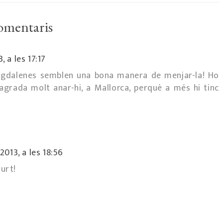
omentaris
 a les 17:17
magdalenes semblen una bona manera de menjar-la! Ho
'agrada molt anar-hi, a Mallorca, perquè a més hi tinc
013, a les 18:56
surt!