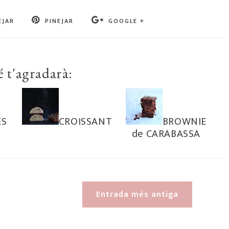
EJAR
PINEJAR
GOOGLE +
 t'agradarà:
ES
CROISSANT
BROWNIE
de CARABASSA
Entrada més antiga