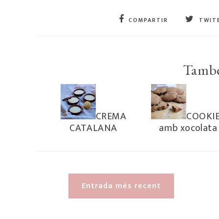
COMPARTIR
TWIT
També
CREMA
COOKI
CATALANA
amb xocolata
Entrada més recent