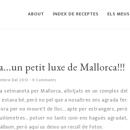
ABOUT
ÍNDEX DE RECEPTES
ELS MEUS
..un petit luxe de Mallorca!!!
embre Del 2013
-
9 Comments
a setmaneta per Mallorca, allotjats en un complex del
oc estava bé, però no pel que a nosaltres ens agrada fer.
vora per no moure't de lloc... apte per estrangers, però
quilòmetres... potser no tants com ens hagués agradat,
àlbum, però aquí us deixo un recull de fotos: