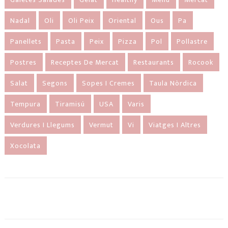
Nadal
Oli
Oli Peix
Oriental
Ous
Pa
Panellets
Pasta
Peix
Pizza
Pol
Pollastre
Postres
Receptes De Mercat
Restaurants
Rocook
Salat
Segons
Sopes I Cremes
Taula Nòrdica
Tempura
Tiramisú
USA
Varis
Verdures I Llegums
Vermut
Vi
Viatges I Altres
Xocolata