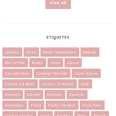
View All
ETIQUETES
Aperitiu
Arròs
Baixa Temperatura
Beguda
Bloc Al Plat
Bolets
Carns
Closca
Col.laboració
Cooking The Chef
Coses Dolces
Cuinem A 6 Mans
Cursos I Trobades
Dolç
Entarnts
Entrant
Entrants
Espècies
Formatges
Fruita
Fruita I Verdura
Fruits Secs
Galetes Salades
Gelat
Healthy
Menu
Mercat