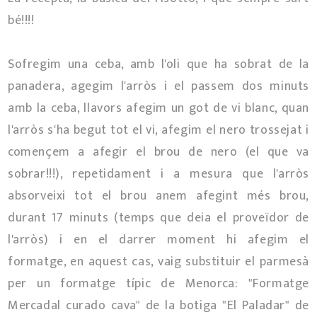
bé!!!!
Sofregim una ceba, amb l'oli que ha sobrat de la
panadera, agegim l'arròs i el passem dos minuts
amb la ceba, llavors afegim un got de vi blanc, quan
l'arròs s'ha begut tot el vi, afegim el nero trossejat i
començem a afegir el brou de nero (el que va
sobrar!!!), repetidament i a mesura que l'arròs
absorveixi tot el brou anem afegint més brou,
durant 17 minuts (temps que deia el proveïdor de
l'arròs) i en el darrer moment hi afegim el
formatge, en aquest cas, vaig substituir el parmesà
per un formatge típic de Menorca: "Formatge
Mercadal curado cava" de la botiga "El Paladar" de