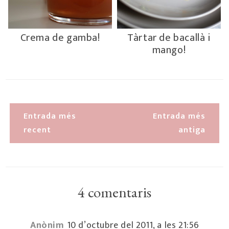
Crema de gamba!
Tàrtar de bacallà i
mango!
Entrada més
Entrada més
recent
antiga
4 comentaris
Anònim
10 d’octubre del 2011, a les 21:56