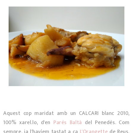
Aquest cop maridat amb un CALCARI blanc 2010,
100% xarel.lo, d'en
Parés Baltà
del Penedés. Com
sempre, ja l'havíem tastat a ca
L'Orangette
de Reus,