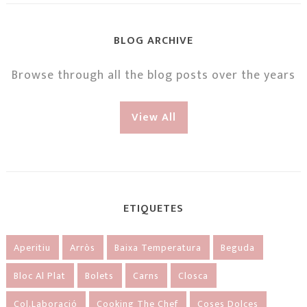
BLOG ARCHIVE
Browse through all the blog posts over the years
View All
ETIQUETES
Aperitiu
Arròs
Baixa Temperatura
Beguda
Bloc Al Plat
Bolets
Carns
Closca
Col.laboració
Cooking The Chef
Coses Dolces