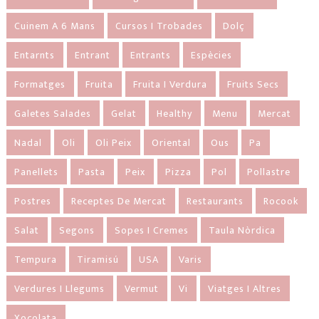
Cuinem A 6 Mans
Cursos I Trobades
Dolç
Entarnts
Entrant
Entrants
Espècies
Formatges
Fruita
Fruita I Verdura
Fruits Secs
Galetes Salades
Gelat
Healthy
Menu
Mercat
Nadal
Oli
Oli Peix
Oriental
Ous
Pa
Panellets
Pasta
Peix
Pizza
Pol
Pollastre
Postres
Receptes De Mercat
Restaurants
Rocook
Salat
Segons
Sopes I Cremes
Taula Nòrdica
Tempura
Tiramisú
USA
Varis
Verdures I Llegums
Vermut
Vi
Viatges I Altres
Xocolata