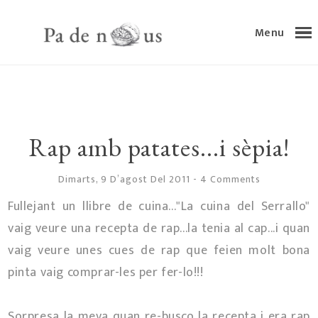
Menu
Rap amb patates...i sèpia!
Dimarts, 9 D’agost Del 2011
-
4 Comments
Fullejant un llibre de cuina..."La cuina del Serrallo"
vaig veure una recepta de rap...la tenia al cap...i quan
vaig veure unes cues de rap que feien molt bona
pinta vaig comprar-les per fer-lo!!!
Sorpresa la meva quan re-busco la recepta i era rap