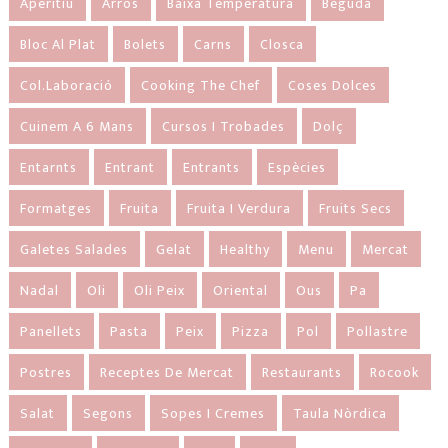
Aperitiu
Arròs
Baixa Temperatura
Beguda
Bloc Al Plat
Bolets
Carns
Closca
Col.laboració
Cooking The Chef
Coses Dolces
Cuinem A 6 Mans
Cursos I Trobades
Dolç
Entarnts
Entrant
Entrants
Espècies
Formatges
Fruita
Fruita I Verdura
Fruits Secs
Galetes Salades
Gelat
Healthy
Menu
Mercat
Nadal
Oli
Oli Peix
Oriental
Ous
Pa
Panellets
Pasta
Peix
Pizza
Pol
Pollastre
Postres
Receptes De Mercat
Restaurants
Rocook
Salat
Segons
Sopes I Cremes
Taula Nòrdica