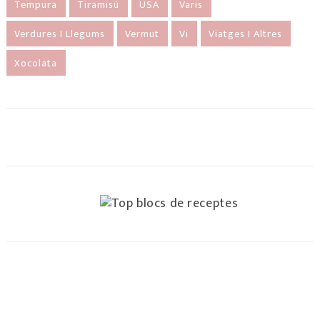
Tempura
Tiramisú
USA
Varis
Verdures I Llegums
Vermut
Vi
Viatges I Altres
Xocolata