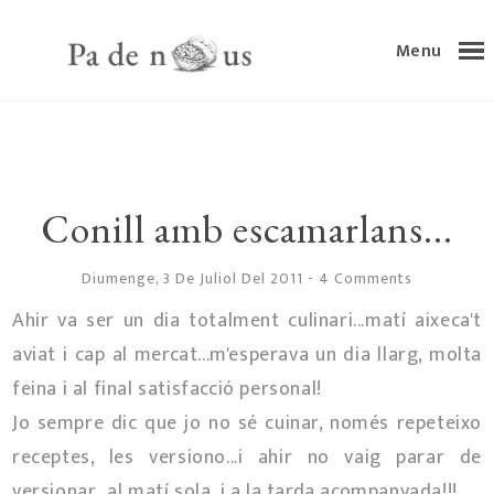
Menu
Conill amb escamarlans...
Diumenge, 3 De Juliol Del 2011
-
4 Comments
Ahir va ser un dia totalment culinari...matí aixeca't
aviat i cap al mercat...m'esperava un dia llarg, molta
feina i al final satisfacció personal!
Jo sempre dic que jo no sé cuinar, només repeteixo
receptes, les versiono...i ahir no vaig parar de
versionar...al matí sola, i a la tarda acompanyada!!!