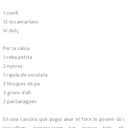
1 conill
12 escamarlans
Vi dolç
Per la salsa:
1 ceba petita
2 nyores
1 rajola de xocolata
2 llesques de pa
3 grans d'all
2 pastanagues
En una cassola que pugui anar el forn hi posem oli i