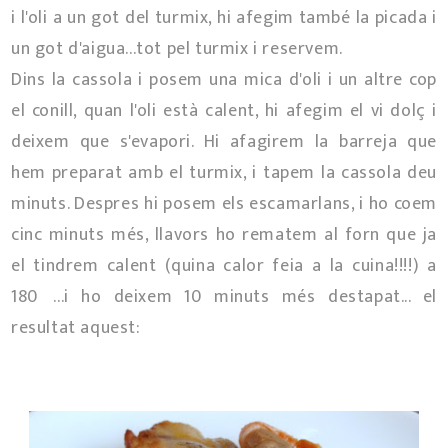
i l'oli a un got del turmix, hi afegim també la picada i
un got d'aigua...tot pel turmix i reservem.
Dins la cassola i posem una mica d'oli i un altre cop
el conill, quan l'oli està calent, hi afegim el vi dolç i
deixem que s'evapori. Hi afagirem la barreja que
hem preparat amb el turmix, i tapem la cassola deu
minuts. Despres hi posem els escamarlans, i ho coem
cinc minuts més, llavors ho rematem al forn que ja
el tindrem calent (quina calor feia a la cuina!!!!) a
180º...i ho deixem 10 minuts més destapat... el
resultat aquest: