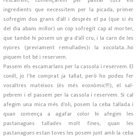
l'escalfem, començarem per passar tots els
ingredients que necessitem per la picada, primer
sofregim dos grans d'all i després el pa (que si és
del dia abans millor) un cop sofregit cap al morter,
que també hi posem un gra d'all cru, i la carn de les
nyores (previament remullades)i la xocolata...ho
piquem tot bé i reservem.
Passem els escamarlans per la cassola i reservem. El
conill, jo l'he comprat ja tallat, però ho podeu fer
vosaltres mateixos (és més econòmic!!!), el sal-
pebrem i el passem per la cassola i reservem. Si cal
afegim una mica més d'oli, posem la ceba tallada i
quan comença a agafar color hi afegim les
pastanagues tallades molt fines, quan les
pastanagues estan toves les posem junt amb la ceba