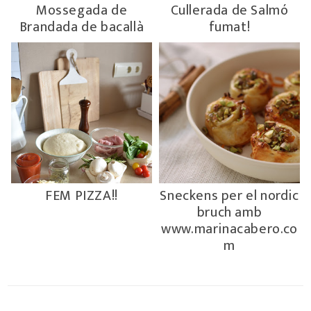
Mossegada de
Cullerada de Salmó
Brandada de bacallà
fumat!
FEM PIZZA!!
Sneckens per el nordic
bruch amb
www.marinacabero.co
m