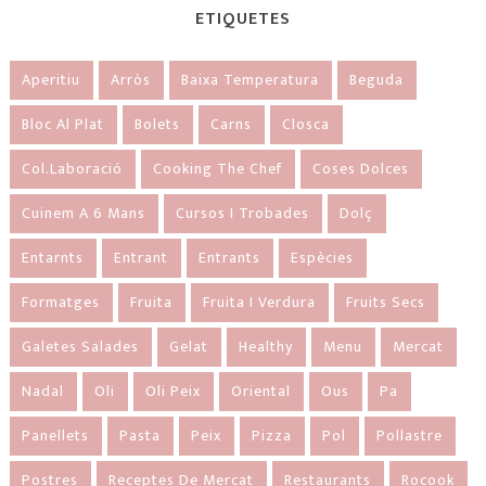
ETIQUETES
Aperitiu
Arròs
Baixa Temperatura
Beguda
Bloc Al Plat
Bolets
Carns
Closca
Col.laboració
Cooking The Chef
Coses Dolces
Cuinem A 6 Mans
Cursos I Trobades
Dolç
Entarnts
Entrant
Entrants
Espècies
Formatges
Fruita
Fruita I Verdura
Fruits Secs
Galetes Salades
Gelat
Healthy
Menu
Mercat
Nadal
Oli
Oli Peix
Oriental
Ous
Pa
Panellets
Pasta
Peix
Pizza
Pol
Pollastre
Postres
Receptes De Mercat
Restaurants
Rocook