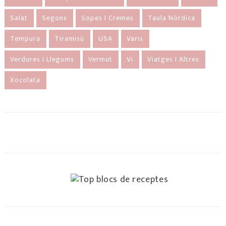
Salat
Segons
Sopes I Cremes
Taula Nòrdica
Tempura
Tiramisú
USA
Varis
Verdures I Llegums
Vermut
Vi
Viatges I Altres
Xocolata