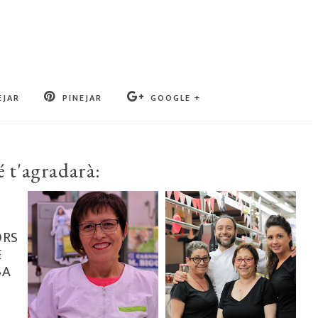
EJAR
PINEJAR
GOOGLE +
 t'agradarà:
ORS
E
SA