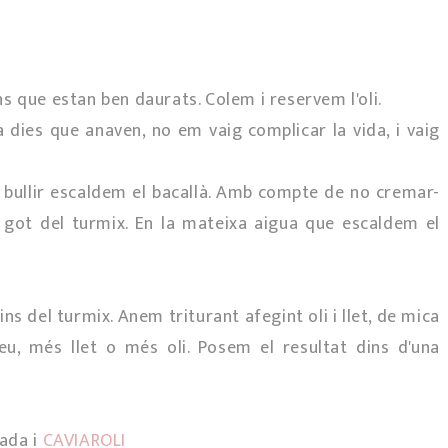
ins que estan ben daurats. Colem i reservem l'oli.
a dies que anaven, no em vaig complicar la vida, i vaig
bullir escaldem el bacallà. Amb compte de no cremar-
l got del turmix. En la mateixa aigua que escaldem el
ins del turmix. Anem triturant afegint oli i llet, de mica
u, més llet o més oli. Posem el resultat dins d'una
ada i
CAVIAROLI