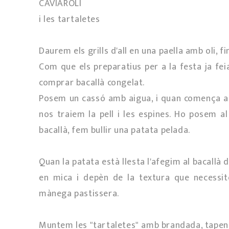
CAVIAROLI
i les tartaletes
Daurem els grills d'all en una paella amb oli, f
Com que els preparatius per a la festa ja fei
comprar bacallà congelat.
Posem un cassó amb aigua, i quan comença a 
nos traiem la pell i les espines. Ho posem a
bacallà, fem bullir una patata pelada.
Quan la patata està llesta l'afegim al bacallà d
en mica i depèn de la textura que necessite
mànega pastissera.
Muntem les "tartaletes" amb brandada, tapen