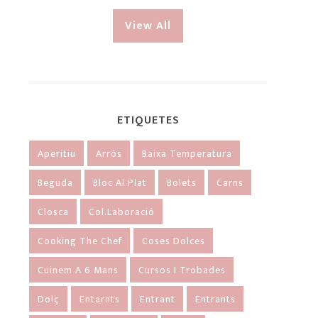
View All
ETIQUETES
Aperitiu
Arròs
Baixa Temperatura
Beguda
Bloc Al Plat
Bolets
Carns
Closca
Col.laboració
Cooking The Chef
Coses Dolces
Cuinem A 6 Mans
Cursos I Trobades
Dolç
Entarnts
Entrant
Entrants