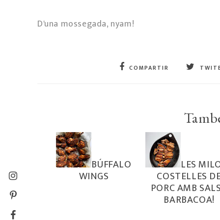
D'una mossegada, nyam!
COMPARTIR
TWIT
També
BÚFFALO
LES MIL
WINGS
COSTELLES D
PORC AMB SAL
BARBACOA!