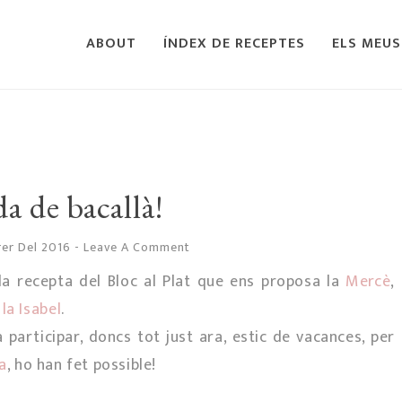
ABOUT
ÍNDEX DE RECEPTES
ELS MEUS
a de bacallà!
rer Del 2016
-
Leave A Comment
la recepta del Bloc al Plat que ens proposa la
Mercè
,
la Isabel
.
articipar, doncs tot just ara, estic de vacances, per
a
, ho han fet possible!