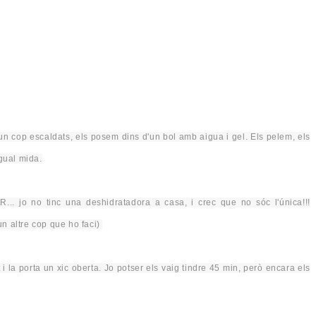
un cop escaldats, els posem dins d'un bol amb aigua i gel. Els pelem, els
igual
mida
.
OR
... jo no tinc una deshidratadora a casa, i crec que no sóc
l'única
!!!
un altre cop
que ho faci)
i la porta un xic oberta. Jo potser els vaig tindre 45 min, però encara els