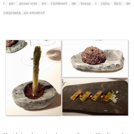
I per posar-
nos en
l'ambient de brasa i caliu típic de
calçotada..
.un
encens!!