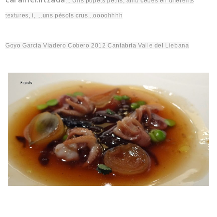
... Uns popets petits, amb cebes en diferents
textures, i, ..
.uns
pèsols crus...
oooohhhh
Goyo Garcia Viadero Cobero 2012 Cantabria Valle del Liebana