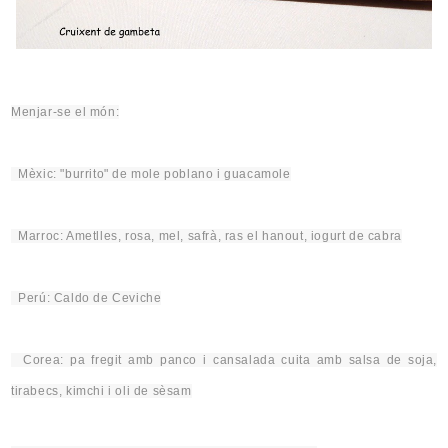
Menjar-se el món:
Mèxic: "
burrito
" de
mole
poblano
i guacamole
Marroc: Ametlles, rosa, mel, safrà, ras el
hanout
, iogurt de cabra
Perú: Caldo de
Ceviche
Corea: pa fregit amb
panco
i cansalada cuita amb salsa de soja,
tirabecs,
kimchi
i oli de sèsam