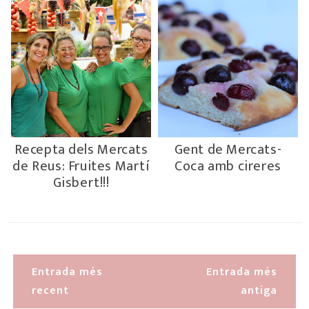
Recepta dels Mercats
Gent de Mercats-
de Reus: Fruites Martí
Coca amb cireres
Gisbert!!!
Entrada més
Entrada més
recent
antiga