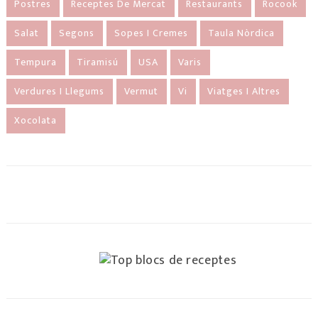
Postres
Receptes De Mercat
Restaurants
Rocook
Salat
Segons
Sopes I Cremes
Taula Nòrdica
Tempura
Tiramisú
USA
Varis
Verdures I Llegums
Vermut
Vi
Viatges I Altres
Xocolata