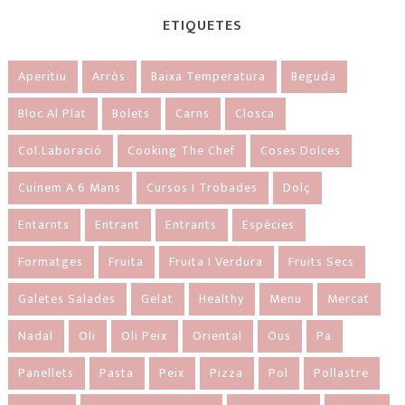
ETIQUETES
Aperitiu
Arròs
Baixa Temperatura
Beguda
Bloc Al Plat
Bolets
Carns
Closca
Col.laboració
Cooking The Chef
Coses Dolces
Cuinem A 6 Mans
Cursos I Trobades
Dolç
Entarnts
Entrant
Entrants
Espècies
Formatges
Fruita
Fruita I Verdura
Fruits Secs
Galetes Salades
Gelat
Healthy
Menu
Mercat
Nadal
Oli
Oli Peix
Oriental
Ous
Pa
Panellets
Pasta
Peix
Pizza
Pol
Pollastre