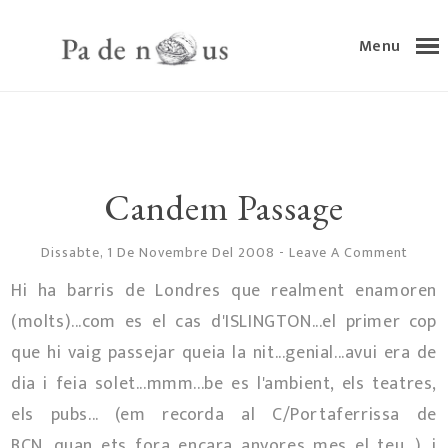
Menu
Candem Passage
Dissabte, 1 De Novembre Del 2008
-
Leave A Comment
Hi ha barris de Londres que realment enamoren
(molts)...com es el cas d'ISLINGTON...el primer cop
que hi vaig passejar queia la nit...genial...avui era de
dia i feia solet...mmm...be es l'ambient, els teatres,
els pubs... (em recorda al C/Portaferrissa de
BCN...quan ets fora encara anyores mes el teu...)...i