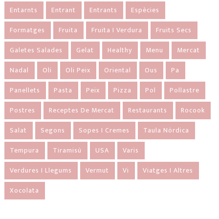
Entarnts
Entrant
Entrants
Espècies
Formatges
Fruita
Fruita I Verdura
Fruits Secs
Galetes Salades
Gelat
Healthy
Menu
Mercat
Nadal
Oli
Oli Peix
Oriental
Ous
Pa
Panellets
Pasta
Peix
Pizza
Pol
Pollastre
Postres
Receptes De Mercat
Restaurants
Rocook
Salat
Segons
Sopes I Cremes
Taula Nòrdica
Tempura
Tiramisú
USA
Varis
Verdures I Llegums
Vermut
Vi
Viatges I Altres
Xocolata