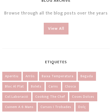
BLOG ARCHIVE
Browse through all the blog posts over the years
View All
ETIQUETES
Aperitiu
Arròs
Baixa Temperatura
Beguda
Bloc Al Plat
Bolets
Carns
Closca
Col.laboració
Cooking The Chef
Coses Dolces
Cuinem A 6 Mans
Cursos I Trobades
Dolç