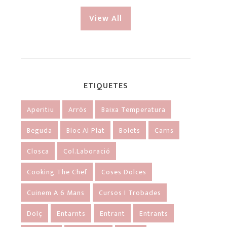
View All
ETIQUETES
Aperitiu
Arròs
Baixa Temperatura
Beguda
Bloc Al Plat
Bolets
Carns
Closca
Col.laboració
Cooking The Chef
Coses Dolces
Cuinem A 6 Mans
Cursos I Trobades
Dolç
Entarnts
Entrant
Entrants