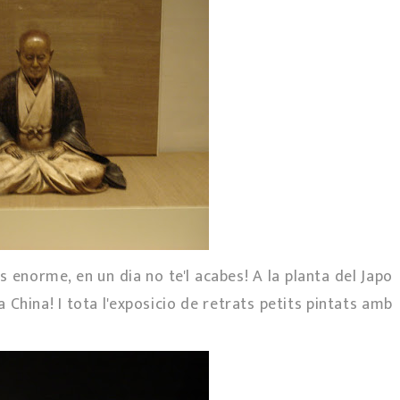
es enorme, en un dia no te'l acabes! A la planta del Japo
a China! I tota l'exposicio de retrats petits pintats amb