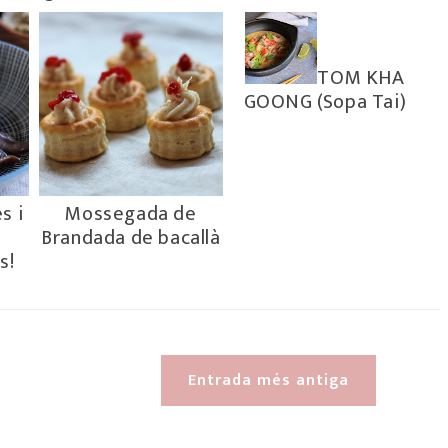
TOM KHA
GOONG (Sopa Tai)
s i
Mossegada de
Brandada de bacallà
s!
Entrada més antiga