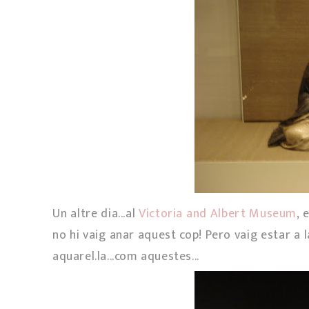
Un altre dia...al
Victoria and Albert Museum
, 
no hi vaig anar aquest cop! Pero vaig estar a l
aquarel.la...com aquestes...