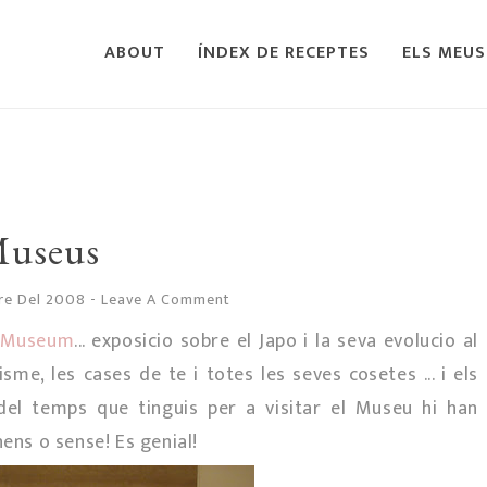
ABOUT
ÍNDEX DE RECEPTES
ELS MEUS
useus
bre Del 2008
-
Leave A Comment
h Museum
... exposicio sobre el Japo i la seva evolucio al
isme, les cases de te i totes les seves cosetes ... i els
 del temps que tinguis per a visitar el Museu hi han
nens o sense! Es genial!