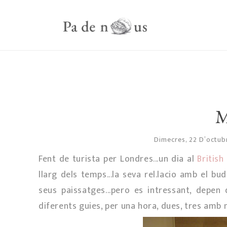
M
Dimecres, 22 D’octu
Fent de turista per Londres...un dia al
Britis
llarg dels temps...la seva rel.lacio amb el bud
seus paissatges...pero es intressant, depen
diferents guies, per una hora, dues, tres amb 