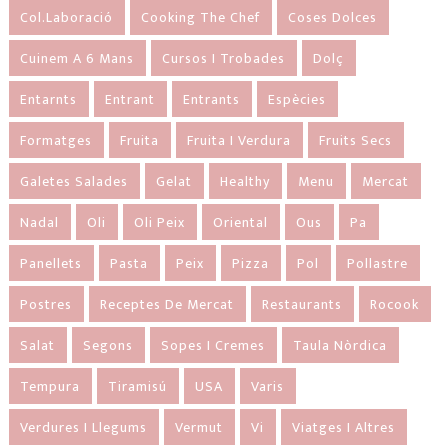
Col.laboració
Cooking The Chef
Coses Dolces
Cuinem A 6 Mans
Cursos I Trobades
Dolç
Entarnts
Entrant
Entrants
Espècies
Formatges
Fruita
Fruita I Verdura
Fruits Secs
Galetes Salades
Gelat
Healthy
Menu
Mercat
Nadal
Oli
Oli Peix
Oriental
Ous
Pa
Panellets
Pasta
Peix
Pizza
Pol
Pollastre
Postres
Receptes De Mercat
Restaurants
Rocook
Salat
Segons
Sopes I Cremes
Taula Nòrdica
Tempura
Tiramisú
USA
Varis
Verdures I Llegums
Vermut
Vi
Viatges I Altres