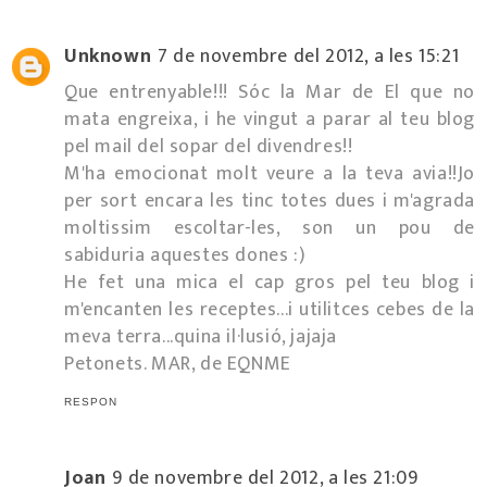
Unknown
7 de novembre del 2012, a les 15:21
Que entrenyable!!! Sóc la Mar de El que no
mata engreixa, i he vingut a parar al teu blog
pel mail del sopar del divendres!!
M'ha emocionat molt veure a la teva avia!!Jo
per sort encara les tinc totes dues i m'agrada
moltissim escoltar-les, son un pou de
sabiduria aquestes dones :)
He fet una mica el cap gros pel teu blog i
m'encanten les receptes...i utilitces cebes de la
meva terra...quina il·lusió, jajaja
Petonets. MAR, de EQNME
RESPON
Joan
9 de novembre del 2012, a les 21:09