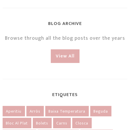
BLOG ARCHIVE
Browse through all the blog posts over the years
View All
ETIQUETES
Aperitiu
Arròs
Baixa Temperatura
Beguda
Bloc Al Plat
Bolets
Carns
Closca