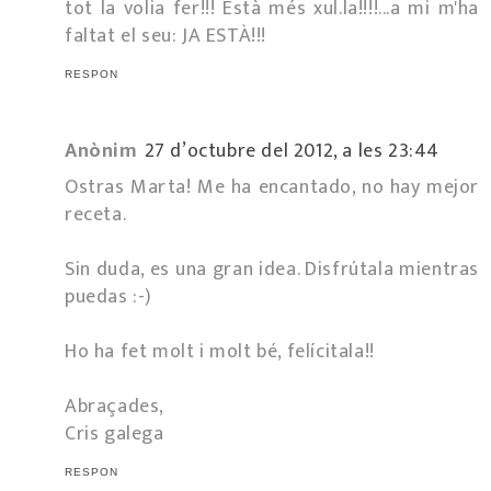
tot la volia fer!!! Està més xul.la!!!!...a mi m'ha
faltat el seu: JA ESTÀ!!!
RESPON
Anònim
27 d’octubre del 2012, a les 23:44
Ostras Marta! Me ha encantado, no hay mejor
receta.
Sin duda, es una gran idea. Disfrútala mientras
puedas :-)
Ho ha fet molt i molt bé, felícitala!!
Abraçades,
Cris galega
RESPON