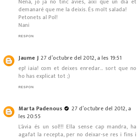
Nena, jo ja no tinc àvies, així que un dia et
demanaré que me la deixis. És molt salada!
Petonets al Pol!
Nani
RESPON
Jaume J
27 d’octubre del 2012, a les 19:51
ep! iaia! com et deixes enredar... sort que no
ho has explicat tot ;)
RESPON
Marta Padenous
27 d’octubre del 2012, a
les 20:55
L'àvia és un sol!!! Ella sense cap mandra, ha
agafat la recepta, per no deixar-se res i fins i