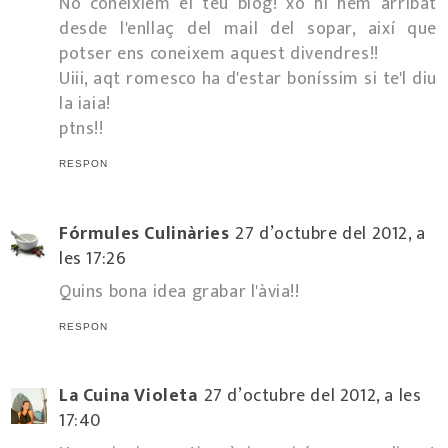
No coneixiem el teu blog! xo hi hem arribat
desde l'enllaç del mail del sopar, així que
potser ens coneixem aquest divendres!!
Uiii, aqt romesco ha d'estar boníssim si te'l diu
la iaia!
ptns!!
RESPON
Fórmules Culinàries
27 d’octubre del 2012, a
les 17:26
Quins bona idea grabar l'àvia!!
RESPON
La Cuina Violeta
27 d’octubre del 2012, a les
17:40