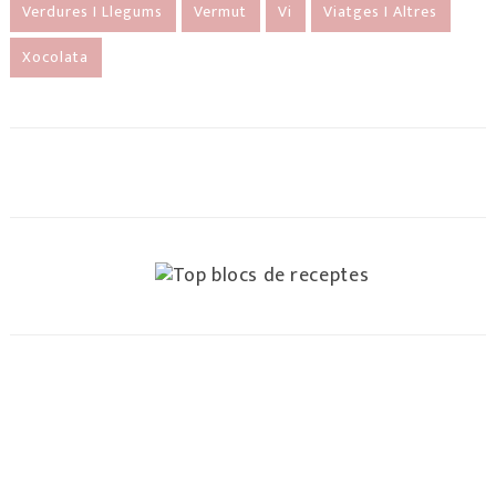
Verdures I Llegums
Vermut
Vi
Viatges I Altres
Xocolata