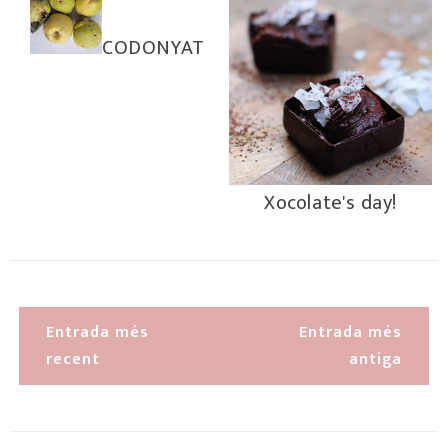
CODONYAT
Xocolate's day!
Entrada més
Entrada més
recent
antiga