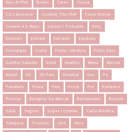
Bloc Al Plat
Bolets
Carns
Closca
Col.laboració
Cooking The Chef
Coses Dolces
Cuinem A 6 Mans
Cursos I Trobades
Dolç
Entarnts
Entrant
Entrants
Espècies
Formatges
Fruita
Fruita I Verdura
Fruits Secs
Galetes Salades
Gelat
Healthy
Menu
Mercat
Nadal
Oli
Oli Peix
Oriental
Ous
Pa
Panellets
Pasta
Peix
Pizza
Pol
Pollastre
Postres
Receptes De Mercat
Restaurants
Rocook
Salat
Segons
Sopes I Cremes
Taula Nòrdica
Tempura
Tiramisú
USA
Varis