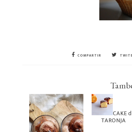
COMPARTIR
TWIT
També
CAKE d
TARONJA