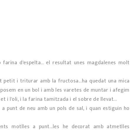
farina d'espelta... el resultat unes magdalenes molt
lt petit i triturar amb la fructosa...ha quedat una mica
o posem en un bol i amb les varetes de muntar i afegim
t i l'oli, i la farina tamitzada i el sobre de llevat...
 a punt de neu amb un pols de sal, i quan estiguin ho
nts motlles a punt...les he decorat amb atmetlles