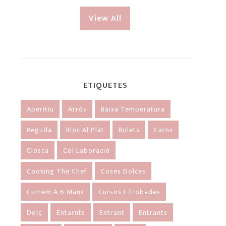
View All
ETIQUETES
Aperitiu
Arròs
Baixa Temperatura
Beguda
Bloc Al Plat
Bolets
Carns
Closca
Col.laboració
Cooking The Chef
Coses Dolces
Cuinem A 6 Mans
Cursos I Trobades
Dolç
Entarnts
Entrant
Entrants