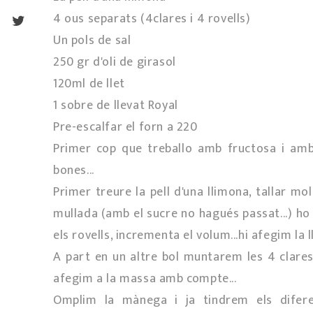
4 ous separats (4clares i 4 rovells)
Un pols de sal
250 gr d'oli de girasol
120ml de llet
1 sobre de llevat Royal
Pre-escalfar el forn a 220º
Primer cop que treballo amb fructosa i amb 
bones...
Primer treure la pell d'una llimona, tallar mo
mullada (amb el sucre no hagués passat...) h
els rovells, incrementa el volum...hi afegim la lle
A part en un altre bol muntarem les 4 clares
afegim a la massa amb compte...
Omplim la mànega i ja tindrem els difere