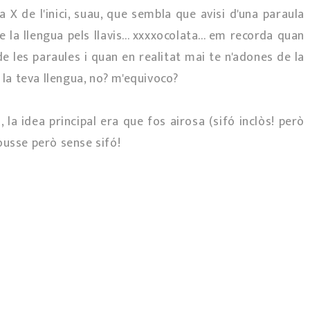
 X de l'inici, suau, que sembla que avisi d'una paraula
 la llengua pels llavis... xxxxocolata... em recorda quan
de les paraules i quan en realitat mai te n'adones de la
 la teva llengua, no? m'equivoco?
la idea principal era que fos airosa (sifó inclòs! però
ousse però sense sifó!