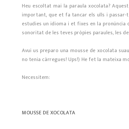
Heu escoltat mai la paraula xocolata? Aquesta
important, que et fa tancar els ulls i passar-te
estudies un idioma i et fixes en la pronúncia 
sonoritat de les teves pròpies paraules, les de
Avui us preparo una mousse de xocolata suau, 
no tenia càrregues! Ups!) He fet la mateixa m
Necessitem:
MOUSSE DE XOCOLATA