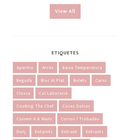
View All
ETIQUETES
Aperitiu
Arròs
Baixa Temperatura
Beguda
Bloc Al Plat
Bolets
Carns
Closca
Col.laboració
Cooking The Chef
Coses Dolces
Cuinem A 6 Mans
Cursos I Trobades
Dolç
Entarnts
Entrant
Entrants