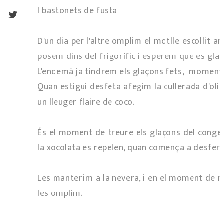
I bastonets de fusta
D'un dia per l'altre omplim el motlle escollit
posem dins del frigorífic i esperem que es glac
L'endemà ja tindrem els glaçons fets, moment 
Quan estigui desfeta afegim la cullerada d'ol
un lleuger flaire de coco.
És el moment de treure els glaçons del congela
la xocolata es repelen, quan comença a desfer-
Les mantenim a la nevera, i en el moment de
les omplim.