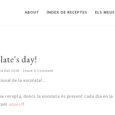
ABOUT
ÍNDEX DE RECEPTES
ELS MEUS
ate's day!
bre Del 2018
-
Leave A Comment
onal de la xocolata! ...
a recepta, doncs la xocolata és present cada dia en la
 com
aquest
!