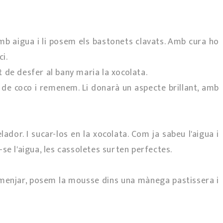
 amb aigua i li posem els bastonets clavats. Amb cura ho
i.
de desfer al bany maria la xocolata.
i de coco i remenem. Li donarà un aspecte brillant, amb
dor. I sucar-los en la xocolata. Com ja sabeu l'aigua i
se l'aigua, les cassoletes surten perfectes.
 menjar, posem la mousse dins una mànega pastissera i