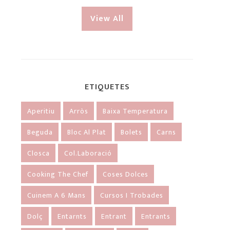
View All
ETIQUETES
Aperitiu
Arròs
Baixa Temperatura
Beguda
Bloc Al Plat
Bolets
Carns
Closca
Col.laboració
Cooking The Chef
Coses Dolces
Cuinem A 6 Mans
Cursos I Trobades
Dolç
Entarnts
Entrant
Entrants