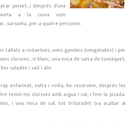
prar peixet...i després d'una
toneta a la cuina vem
r...sarsuela...per a quatre persones.
os tallats a rodantxes, unes gambes (congelades) i per
es cloïsses...vi blanc, una mica de salsa de tomàquet,
es salades i sal) i alls
 rap enfarinat, volta i volta, ho reservem, després les
e tenim les cloïsses amb aigua i sal, i fem la picada:
des, i una mica de sal, tot trituradet (va acabar al