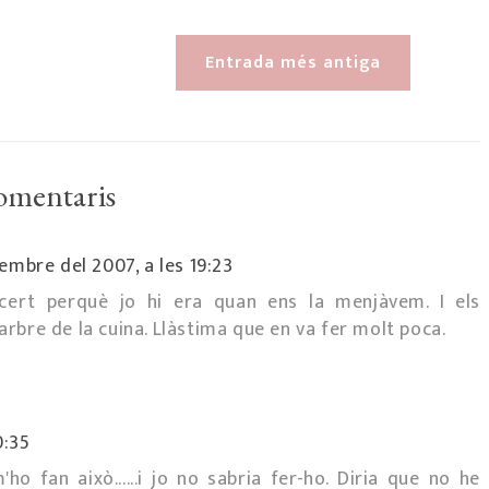
Entrada més antiga
omentaris
embre del 2007, a les 19:23
cert perquè jo hi era quan ens la menjàvem. I els
bre de la cuina. Llàstima que en va fer molt poca.
0:35
'ho fan això......i jo no sabria fer-ho. Diria que no he