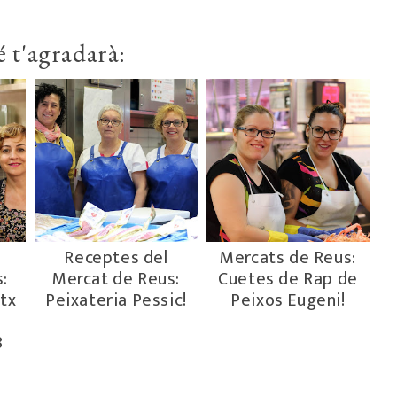
 t'agradarà:
Receptes del
Mercats de Reus:
:
Mercat de Reus:
Cuetes de Rap de
etx
Peixateria Pessic!
Peixos Eugeni!
8