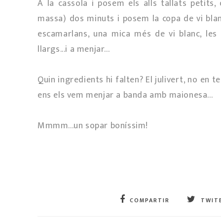
A la cassola i posem els alls tallats petit
massa) dos minuts i posem la copa de vi blanc
escamarlans, una mica més de vi blanc, les 
llargs...i a menjar...
Quin ingredients hi falten? El julivert, no en te
ens els vem menjar a banda amb maionesa...
Mmmm...un sopar boníssim!
COMPARTIR
TWIT