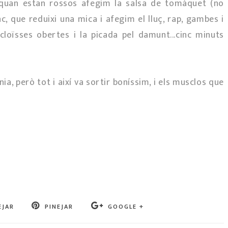
s, quan estan rossos afegim la salsa de tomàquet (no
, que reduixi una mica i afegim el lluç, rap, gambes i
cloïsses obertes i la picada pel damunt...cinc minuts
nia, però tot i així va sortir boníssim, i els musclos que
EJAR
PINEJAR
GOOGLE +