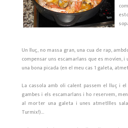
com
es
sopa
Un lluç, no massa gran, una cua de rap, ambd
compensar uns escamarlans que es movíen, i un
una bona picada (en el meu cas 1 galeta, atmetll
La cassola amb oli calent passem el lluç i el
gambes i els escamarlans i ho reservem, mentr
al morter una galeta i unes atmetllles sala
Turmix!)...