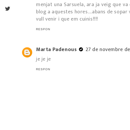
menjat una Sarsuela, ara ja veig que va 
blog a aquestes hores....abans de sopar ve
vull venir i que em cuinis!!!!
RESPON
Marta Padenous
27 de novembre del
je je je
RESPON