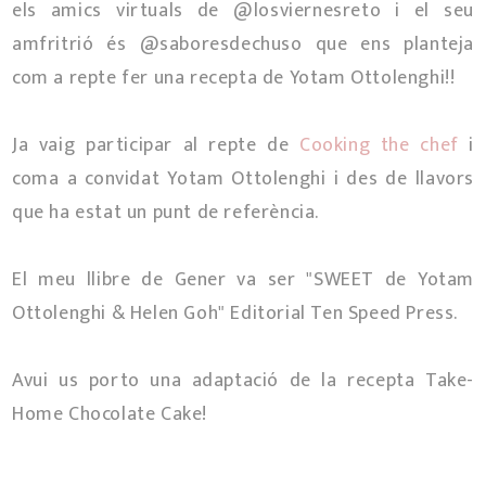
els amics virtuals de @losviernesreto i el seu
amfritrió és @saboresdechuso que ens planteja
com a repte fer una recepta de Yotam Ottolenghi!!
Ja vaig participar al repte de
Cooking the chef
i
coma a convidat Yotam Ottolenghi i des de llavors
que ha estat un punt de referència.
El meu llibre de Gener va ser "SWEET de Yotam
Ottolenghi & Helen Goh" Editorial Ten Speed Press.
Avui us porto una adaptació de la recepta Take-
Home Chocolate Cake!