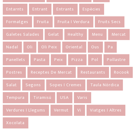
Entarnts
Entrant
Entrants
Espècies
Formatges
Fruita
Fruita I Verdura
Fruits Secs
Galetes Salades
Gelat
Healthy
Menu
Mercat
Nadal
Oli
Oli Peix
Oriental
Ous
Pa
Panellets
Pasta
Peix
Pizza
Pol
Pollastre
Postres
Receptes De Mercat
Restaurants
Rocook
Salat
Segons
Sopes I Cremes
Taula Nòrdica
Tempura
Tiramisú
USA
Varis
Verdures I Llegums
Vermut
Vi
Viatges I Altres
Xocolata