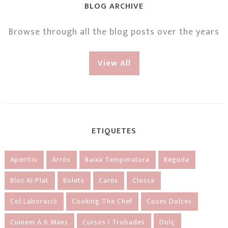
BLOG ARCHIVE
Browse through all the blog posts over the years
View All
ETIQUETES
Aperitiu
Arròs
Baixa Temperatura
Beguda
Bloc Al Plat
Bolets
Carns
Closca
Col.laboració
Cooking The Chef
Coses Dolces
Cuinem A 6 Mans
Cursos I Trobades
Dolç