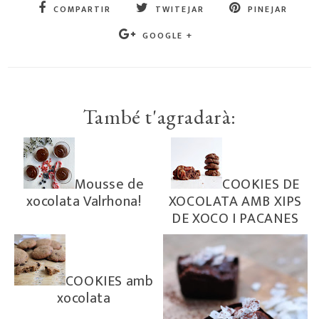
COMPARTIR
TWITEJAR
PINEJAR
GOOGLE +
També t'agradarà:
Mousse de
COOKIES DE
xocolata Valrhona!
XOCOLATA AMB XIPS
DE XOCO I PACANES
COOKIES amb
xocolata