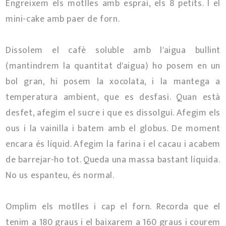
Engreixem els motlles amb esprai, els 8 petits. I el
mini-cake amb paer de forn.
Dissolem el cafè soluble amb l'aigua bullint
(mantindrem la quantitat d'aigua) ho posem en un
bol gran, hi posem la xocolata, i la mantega a
temperatura ambient, que es desfasi. Quan està
desfet, afegim el sucre i que es dissolgui. Afegim els
ous i la vainilla i batem amb el globus. De moment
encara és líquid. Afegim la farina i el cacau i acabem
de barrejar-ho tot. Queda una massa bastant líquida.
No us espanteu, és normal.
Omplim els motlles i cap el forn. Recorda que el
tenim a 180 graus i el baixarem a 160 graus i courem