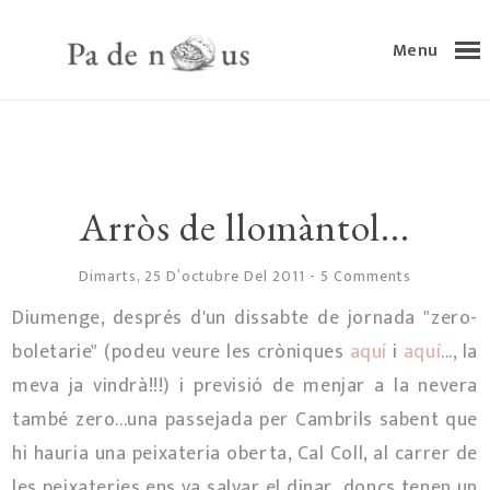
Menu
Arròs de llomàntol...
Dimarts, 25 D’octubre Del 2011
-
5 Comments
Diumenge, després d'un dissabte de jornada "zero-
boletarie" (podeu veure les cròniques
aquí
i
aquí
..., la
meva ja vindrà!!!) i previsió de menjar a la nevera
també zero...una passejada per Cambrils sabent que
hi hauria una peixateria oberta, Cal Coll, al carrer de
les peixateries,ens va salvar el dinar...doncs tenen un