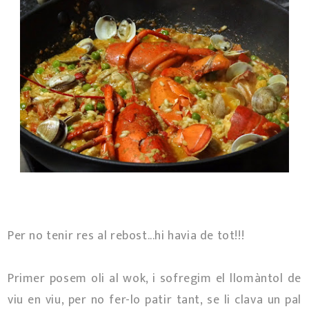
Per no tenir res al rebost...hi havia de tot!!!
Primer posem oli al wok, i sofregim el llomàntol de
viu en viu, per no fer-lo patir tant, se li clava un pal