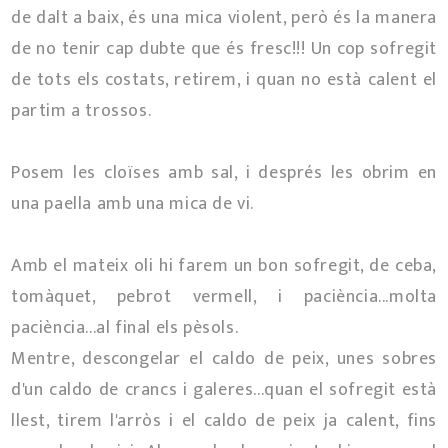
de dalt a baix, és una mica violent, però és la manera
de no tenir cap dubte que és fresc!!! Un cop sofregit
de tots els costats, retirem, i quan no està calent el
partim a trossos.
Posem les cloïses amb sal, i després les obrim en
una paella amb una mica de vi.
Amb el mateix oli hi farem un bon sofregit, de ceba,
tomàquet, pebrot vermell, i paciència...molta
paciència...al final els pèsols.
Mentre, descongelar el caldo de peix, unes sobres
d'un caldo de crancs i galeres...quan el sofregit està
llest, tirem l'arròs i el caldo de peix ja calent, fins