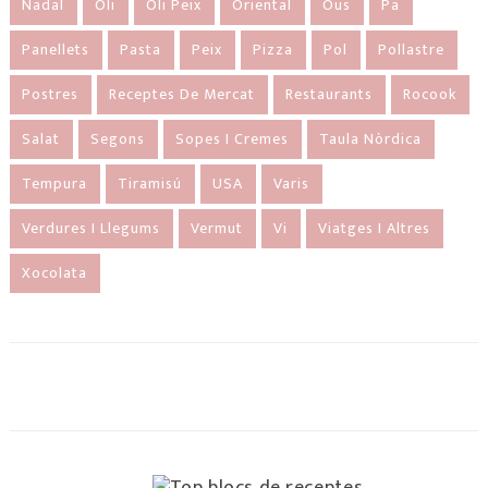
Nadal
Oli
Oli Peix
Oriental
Ous
Pa
Panellets
Pasta
Peix
Pizza
Pol
Pollastre
Postres
Receptes De Mercat
Restaurants
Rocook
Salat
Segons
Sopes I Cremes
Taula Nòrdica
Tempura
Tiramisú
USA
Varis
Verdures I Llegums
Vermut
Vi
Viatges I Altres
Xocolata