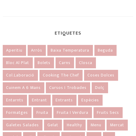
ETIQUETES
Aperitiu
Arròs
Baixa Temperatura
Beguda
Bloc Al Plat
Bolets
Carns
Closca
Col.laboració
Cooking The Chef
Coses Dolces
Cuinem A 6 Mans
Cursos I Trobades
Dolç
Entarnts
Entrant
Entrants
Espècies
Formatges
Fruita
Fruita I Verdura
Fruits Secs
Galetes Salades
Gelat
Healthy
Menu
Mercat