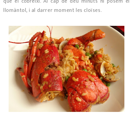
que el cobreixi. Al cap de deu minuts hi posem el
llomàntol, i al darrer moment les cloïses.