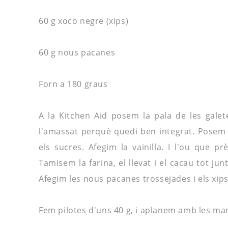
60 g xoco negre (xips)
60 g nous
pacanes
Forn a 180 graus
A la
Kitchen
Aid
posem la pala de les galet
l'
amassat
perquè
quedi ben
integrat
. Posem
els sucres. Afegim la vainilla. I l'ou que
pr
Tamisem la farina, el llevat i el
cacau
tot jun
Afegim les nous
pacanes
trossejades i els xip
Fem pilotes d'uns 40 g, i aplanem amb les ma