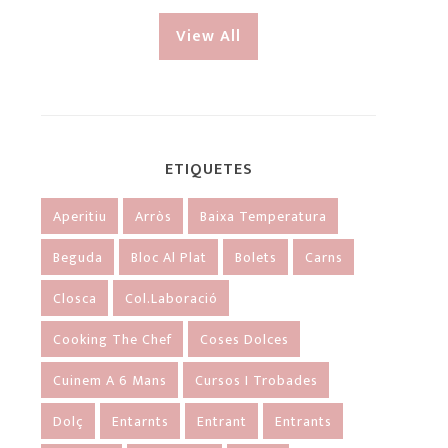
View All
ETIQUETES
Aperitiu
Arròs
Baixa Temperatura
Beguda
Bloc Al Plat
Bolets
Carns
Closca
Col.laboració
Cooking The Chef
Coses Dolces
Cuinem A 6 Mans
Cursos I Trobades
Dolç
Entarnts
Entrant
Entrants