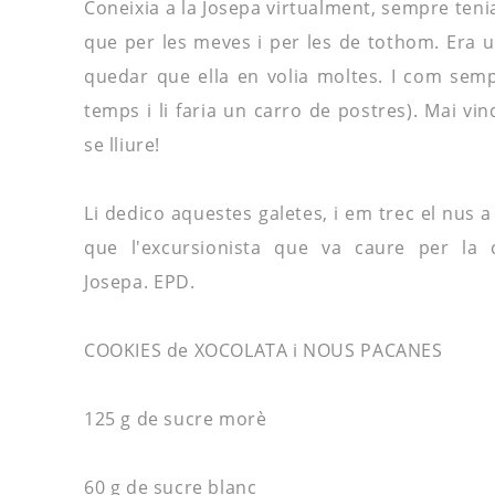
Coneixia a la Josepa virtualment, sempre ten
que per les meves i per les de tothom. Era 
quedar que ella en volia moltes. I com semp
temps i li faria un carro de postres). Mai vi
se
lliure!
Li dedico aquestes galetes, i em trec el nus a 
que l'excursionista que va caure per la
Josepa.
EPD
.
COOKIES
de XOCOLATA i NOUS
PACANES
125 g de sucre
morè
60 g de sucre blanc