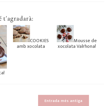
 t'agradarà:
COOKIES
Mousse de
amb xocolata
xocolata Valrhona!
ta!
Entrada més antiga