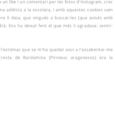
ia un
like
i un comentari per les fotos d'
instagram
, crec
una addicta a la xocolata, i amb aquestes
cookies
vam
re li deia, que vingués a buscar-les (que avisés amb
ndrà. Ens ha deixat fent el que més li agradava:
sentir
-
l'
estómac
que se m'ha quedat avui
a l'assabentar
-me
 cresta de
Bardamina
(Pirineus aragonesos) era la