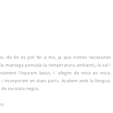
es, de fet es pot fer a mà,
ja que
només necessiten
 la
mantega pomada
(a temperatura ambient), la sal i
èviament
l'haurem batut
, l
'
afegim de mica en mica.
t i
incorporem
en dues parts. Acabem amb la llengua.
s de xocolata negra.
ns.