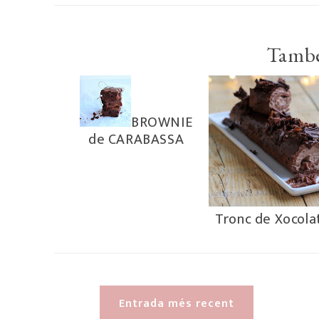
També
BROWNIE
de CARABASSA
Tronc de Xocola
Entrada més recent