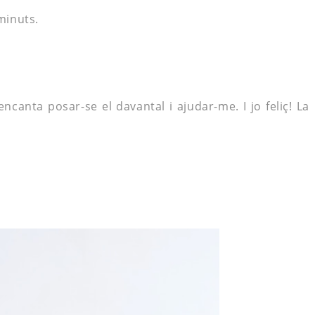
minuts.
 encanta posar-se el
davantal
i ajudar-me. I jo feliç! La