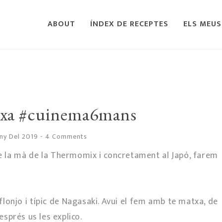
ABOUT
ÍNDEX DE RECEPTES
ELS MEUS
txa #cuinema6mans
uny Del 2019
-
4 Comments
de la mà de la Thermomix i concretament al Japó, farem
 flonjo i típic de Nagasaki. Avui el fem amb te matxa, de
esprés us les explico.