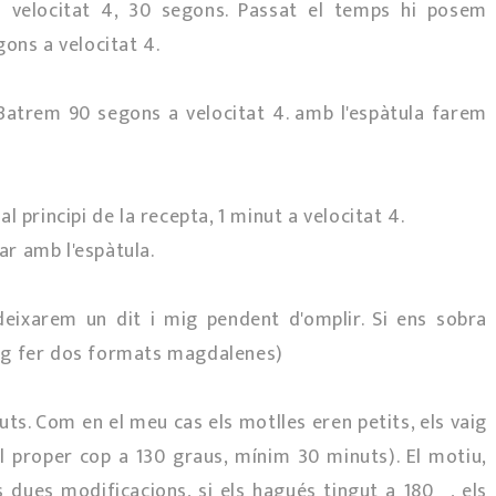
velocitat 4, 30 segons. Passat el temps hi posem
ons a velocitat 4.
 Batrem 90 segons a velocitat 4. amb l'espàtula farem
 principi de la recepta, 1 minut a velocitat 4.
r amb l'espàtula.
deixarem un dit i mig pendent d'omplir. Si ens sobra
ig fer dos formats magdalenes)
ts. Com en el meu cas els motlles eren petits, els vaig
el proper cop a 130 graus, mínim 30 minuts). El motiu,
es dues modificacions, si els hagués tingut a 180º, els