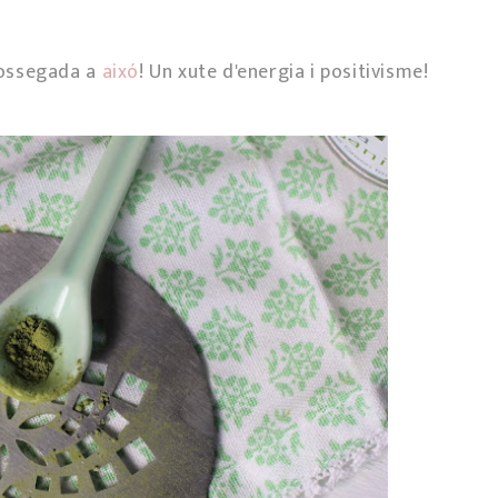
mossegada a
aixó
! Un xute d'energia i positivisme!