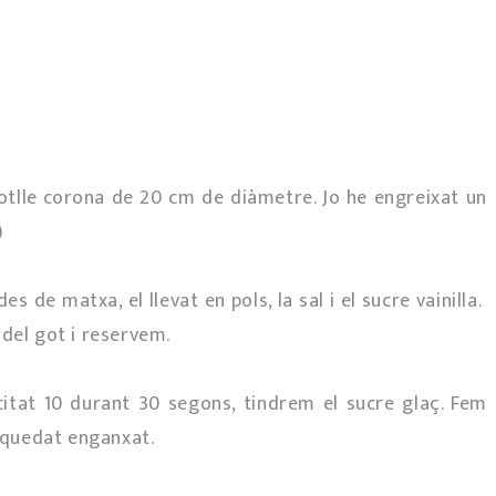
otlle corona de 20 cm de diàmetre. Jo he engreixat un
)
s de matxa, el llevat en pols, la sal i el sucre vainilla.
del got i reservem.
citat 10 durant 30 segons, tindrem el sucre glaç. Fem
a quedat enganxat.