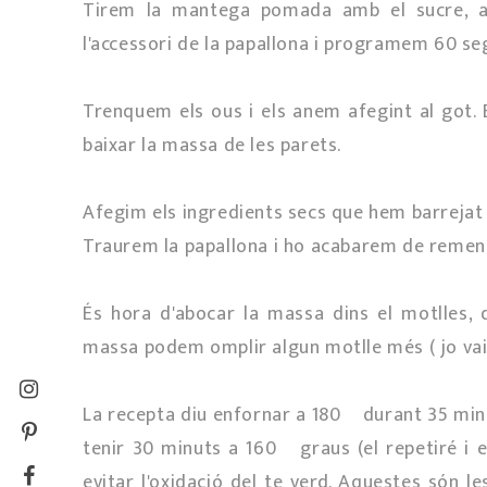
Tirem la mantega pomada amb el sucre, a 
l'accessori de la papallona i programem 60 seg
Trenquem els ous i els anem afegint al got.
baixar la massa de les parets.
Afegim els ingredients secs que hem barrejat al
Traurem la papallona i ho acabarem de remena
És hora d'abocar la massa dins el motlles, 
massa podem omplir algun motlle més ( jo va
La recepta diu enfornar a 180º durant 35 minu
tenir 30 minuts a 160º graus (el repetiré i 
evitar l'oxidació del te verd. Aquestes són l