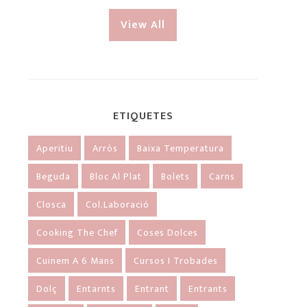
View All
ETIQUETES
Aperitiu
Arròs
Baixa Temperatura
Beguda
Bloc Al Plat
Bolets
Carns
Closca
Col.laboració
Cooking The Chef
Coses Dolces
Cuinem A 6 Mans
Cursos I Trobades
Dolç
Entarnts
Entrant
Entrants