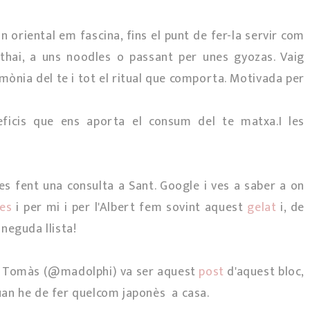
 oriental em fascina, fins el punt de fer-la servir com
thai, a uns noodles o passant per unes gyozas. Vaig
imònia del te i tot el ritual que comporta. Motivada per
ficis que ens aporta el consum del te matxa.I les
es fent una consulta a Sant. Google i ves a saber a on
fes
i per mi i per l'Albert fem sovint aquest
gelat
i, de
neguda llista!
el Tomàs (@madolphi) va ser aquest
post
d'aquest bloc,
 quan he de fer quelcom japonès a casa.