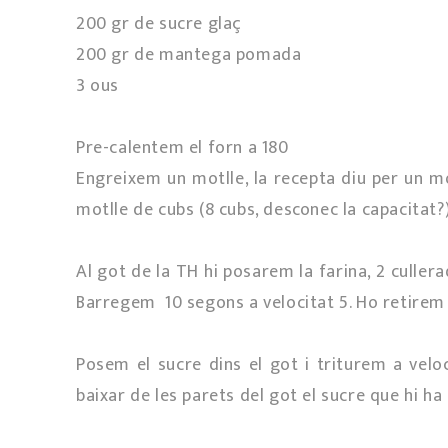
200 gr de sucre glaç
200 gr de mantega pomada
3 ous
Pre-calentem el forn a 180º
Engreixem un motlle, la recepta diu per un m
motlle de cubs (8 cubs, desconec la capacitat?
Al got de la TH hi posarem la farina, 2 cullerade
Barregem 10 segons a velocitat 5. Ho retirem 
Posem el sucre dins el got i triturem a velo
baixar de les parets del got el sucre que hi h