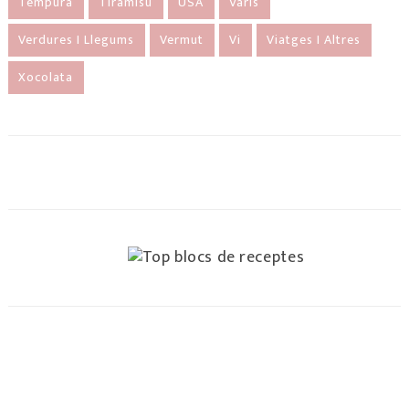
Tempura
Tiramisú
USA
Varis
Verdures I Llegums
Vermut
Vi
Viatges I Altres
Xocolata