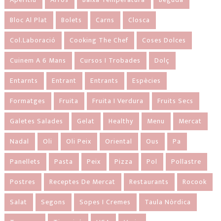
Bloc Al Plat
Bolets
Carns
Closca
Col.laboració
Cooking The Chef
Coses Dolces
Cuinem A 6 Mans
Cursos I Trobades
Dolç
Entarnts
Entrant
Entrants
Espècies
Formatges
Fruita
Fruita I Verdura
Fruits Secs
Galetes Salades
Gelat
Healthy
Menu
Mercat
Nadal
Oli
Oli Peix
Oriental
Ous
Pa
Panellets
Pasta
Peix
Pizza
Pol
Pollastre
Postres
Receptes De Mercat
Restaurants
Rocook
Salat
Segons
Sopes I Cremes
Taula Nòrdica