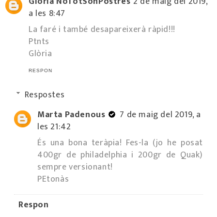
Glòria NoTotSónPostres
2 de maig del 2019,
a les 8:47
La faré i també desapareixerà ràpid!!!
Ptnts
Glòria
RESPON
Respostes
Marta Padenous
7 de maig del 2019, a
les 21:42
És una bona teràpia! Fes-la (jo he posat
400gr de philadelphia i 200gr de Quak)
sempre versionant!
PEtonàs
Respon