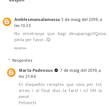
Respon
Amblesmansalamassa
5 de maig del 2019, a
les 13:23
No m'extranya que hagi desaparegut!Quina
pinta per favor...😋
RESPON
Respostes
Marta Padenous
7 de maig del 2019, a
les 21:44
És d'aquelles receptes que veus per tot
arreu, i al final dius...la faré! I si! VAl la
pena!
Petonets