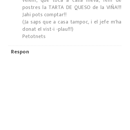
veiem, que toca a casa meva, fem de
postres la TARTA DE QUESO de la VIÑA!!!
Jahi pots comptar!!
(Ja saps que a casa tampoc, i el jefe m'ha
donat el vist-i -plau!!!)
Petotnets
Respon