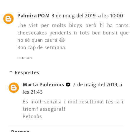
Palmira POM
3 de maig del 2019, a les 10:00
L'he vist per molts blogs però hi ha tants
cheesecakes pendents (i tots ben bons!) que
no sé quan caurà 😂
Bon cap de setmana.
RESPON
Respostes
Marta Padenous
7 de maig del 2019, a
les 21:43
És molt senzilla i mol resultona! Fes-la i
triomf assegurat!
Petonàs