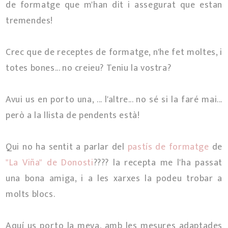
de formatge que m'han dit i assegurat que estan
tremendes!
Crec que de receptes de formatge, n'he fet moltes, i
totes bones... no creieu? Teniu la vostra?
Avui us en porto una, ... l'altre... no sé si la faré mai...
però a la llista de pendents està!
Qui no ha sentit a parlar del
pastís de formatge
de
"La Viña" de Donosti
???? la recepta me l'ha passat
una bona amiga, i a les xarxes la podeu trobar a
molts blocs.
Aquí us porto la meva, amb les mesures adaptades