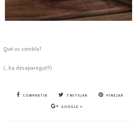
Què us sembla?
(...ha desaparegut!!)
COMPARTIR
TWITEJAR
PINEJAR
GOOGLE +