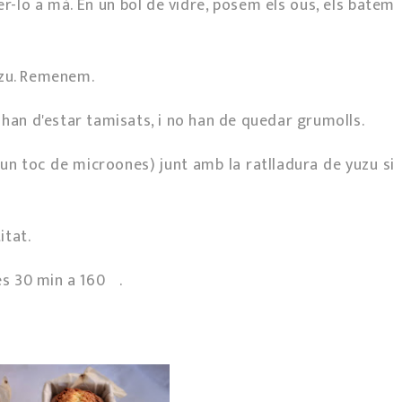
r-lo a mà. En un bol de vidre, posem els ous, els batem
uzu. Remenem.
 han d'estar tamisats, i no han de quedar grumolls.
un toc de microones) junt amb la ratlladura de yuzu si
itat.
rés 30 min a 160º.