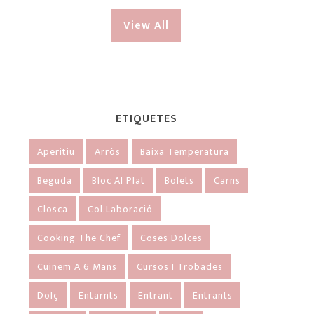
View All
ETIQUETES
Aperitiu
Arròs
Baixa Temperatura
Beguda
Bloc Al Plat
Bolets
Carns
Closca
Col.laboració
Cooking The Chef
Coses Dolces
Cuinem A 6 Mans
Cursos I Trobades
Dolç
Entarnts
Entrant
Entrants