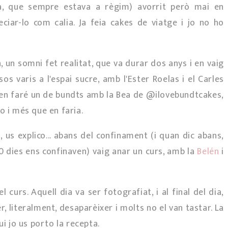
a, que sempre estava a règim) avorrit però mai en
ciar-lo com calia. Ja feia cakes de viatge i jo no ho
, un somni fet realitat, que va durar dos anys i en vaig
 varis a l'espai sucre, amb l'Ester Roelas i el Carles
a en faré un de bundts amb la Bea de @ilovebundtcakes,
i més que en faria.
, us explico... abans del confinament (i quan dic abans,
0 dies ens confinaven) vaig anar un curs, amb la
Belén
i
l curs. Aquell dia va ser fotografiat, i al final del dia,
r, literalment, desaparèixer i molts no el van tastar. La
vui jo us porto la recepta.