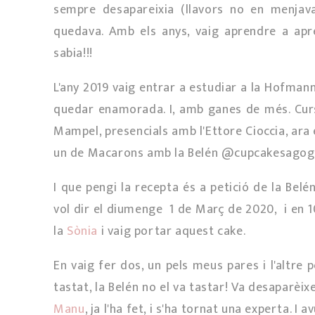
sempre desapareixia (llavors no en menjav
quedava. Amb els anys, vaig aprendre a apre
sabia!!!
L'any 2019 vaig entrar a estudiar a la Hofmann
quedar enamorada. I, amb ganes de més. Cursos
Mampel, presencials amb l'Ettore Cioccia, ar
un de Macarons amb la Belén @cupcakesagogo 
I que pengi la recepta és a petició de la Belén
vol dir el diumenge 1 de Març de 2020, i en 1
la
Sònia
i vaig portar aquest cake.
En vaig fer dos, un pels meus pares i l'altre pe
tastat, la Belén no el va tastar! Va desaparèixe
Manu
, ja l'ha fet, i s'ha tornat una experta. I a