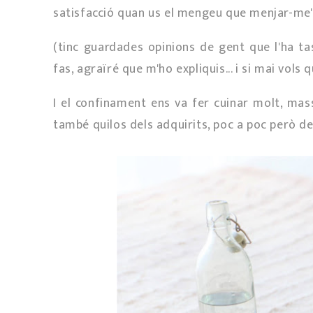
satisfacció quan us el mengeu que menjar-me'l
(tinc guardades opinions de gent que l'ha tas
fas, agraïré que m'ho expliquis... i si mai vols
I el confinament ens va fer cuinar molt, massa
també quilos dels adquirits, poc a poc però d