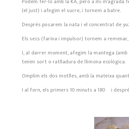
Podem fer-lo amb la KA, però a mi m'agrada fe
(el just) i afegim el sucre, i tornem a batre.
Després posarem la nata i el concentrat de y
Els secs (farina i impulsor) tornem a remenar,
I, al darrer moment, afegim la mantega (amb 
tenim sort o ratlladura de llimona ecològica.
Omplim els dos motlles, amb la mateixa quant
I al forn, els primers 10 minuts a 180º i desp