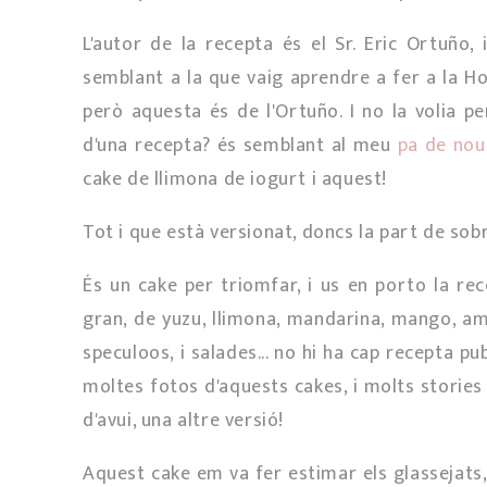
L'autor de la recepta és el Sr. Eric Ortuño,
semblant a la que vaig aprendre a fer a la H
però aquesta és de l'Ortuño. I no la volia pe
d'una recepta? és semblant al meu
pa de nou
cake de llimona de iogurt i aquest!
Tot i que està versionat, doncs la part de sob
És un cake per triomfar, i us en porto la rece
gran, de yuzu, llimona, mandarina, mango, ame
speculoos, i salades... no hi ha cap recepta p
moltes fotos d'aquests cakes, i molts storie
d'avui, una altre versió!
Aquest cake em va fer estimar els glassejats, i