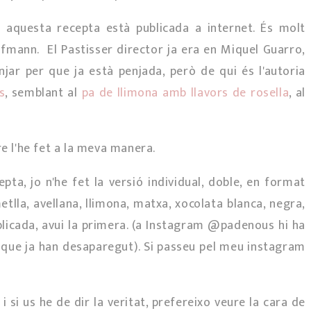
 i aquesta recepta està publicada a internet. És molt
ofmann. El Pastisser director ja era en Miquel Guarro,
njar per que ja està penjada, però de qui és l'autoria
s
, semblant al
pa de llimona amb llavors de rosella
, al
re l'he fet a la meva manera.
pta, jo n'he fet la versió individual, doble, en format
tlla, avellana, llimona, matxa, xocolata blanca, negra,
ublicada, avui la primera. (a Instagram @padenous hi ha
s que ja han desaparegut). Si passeu pel meu instagram
 si us he de dir la veritat, prefereixo veure la cara de