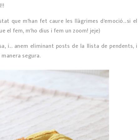
!!
tat que m'han fet caure les llàgrimes d'emoció...si el
 que el fem, m'ho dius i fem un zoom! jeje)
, i... anem eliminant posts de la llista de pendents, i
e manera segura.