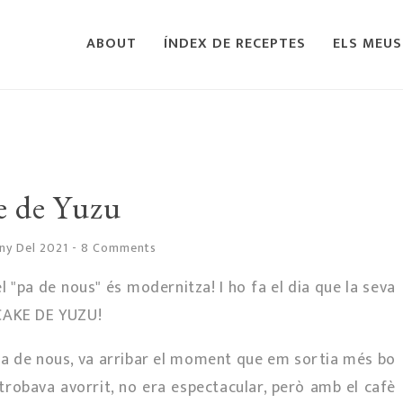
ABOUT
ÍNDEX DE RECEPTES
ELS MEUS
e de Yuzu
uny Del 2021
-
8 Comments
l "pa de nous" és modernitza! I ho fa el dia que la seva
 CAKE DE YUZU!
pa de nous, va arribar el moment que em sortia més bo
el trobava avorrit, no era espectacular, però amb el cafè