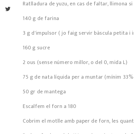
Ratlladura de yuzu, en cas de faltar, llimona s
140 g de farina
3 g d'impulsor ( jo faig servir bàscula petita i
160 g sucre
2 ous (sense número millor, o del 0, mida L)
75 g de nata líquida per a muntar (mínim 33%
50 gr de mantega
Escalfem el forn a 180º
Cobrim el motlle amb paper de forn, les quant