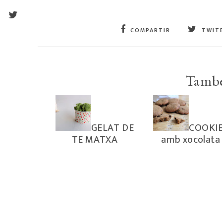
COMPARTIR
TWIT
També
GELAT DE
COOKI
TE MATXA
amb xocolata