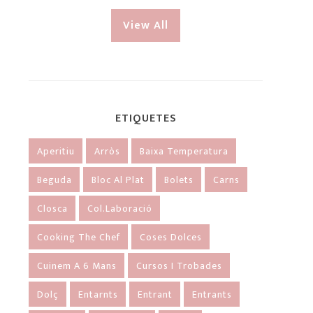
View All
ETIQUETES
Aperitiu
Arròs
Baixa Temperatura
Beguda
Bloc Al Plat
Bolets
Carns
Closca
Col.laboració
Cooking The Chef
Coses Dolces
Cuinem A 6 Mans
Cursos I Trobades
Dolç
Entarnts
Entrant
Entrants