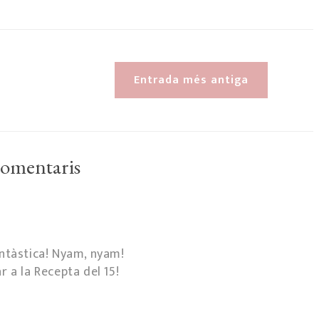
Entrada més antiga
comentaris
antàstica! Nyam, nyam!
r a la Recepta del 15!