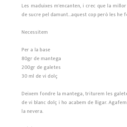
Les maduixes m'encanten, i crec que la mill
de sucre pel damunt...aquest cop però les he fe
Necessitem
Per a la base
80gr de mantega
200gr de galetes
30 ml de vi dolç
Deixem fondre la mantega, triturem les galete
de vi blanc dolç i ho acabem de lligar. Agafe
la nevera.