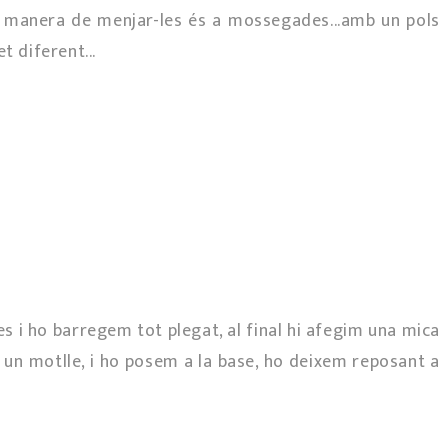
or manera de menjar-les és a mossegades...amb un pols
t diferent...
s i ho barregem tot plegat, al final hi afegim una mica
m un motlle, i ho posem a la base, ho deixem reposant a