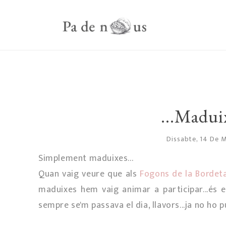
...Maduix
Dissabte, 14 De 
Simplement maduixes...
Quan vaig veure que als
Fogons de la Bordet
maduixes hem vaig animar a participar...és el
sempre se'm passava el dia, llavors...ja no ho pu