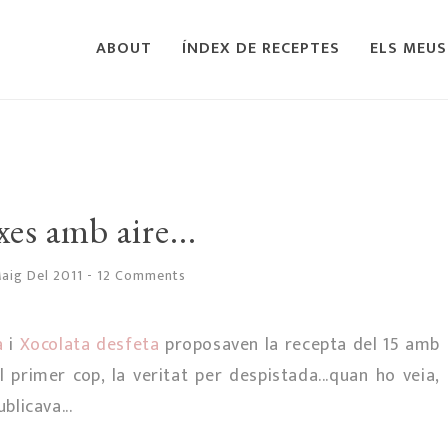
ABOUT
ÍNDEX DE RECEPTES
ELS MEUS
es amb aire...
Maig Del 2011
-
12 Comments
a
i
Xocolata desfeta
proposaven la recepta del 15 amb
 primer cop, la veritat per despistada...quan ho veia,
blicava...