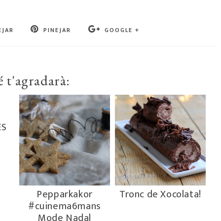
EJAR
PINEJAR
GOOGLE +
 t'agradarà:
ES
Pepparkakor
Tronc de Xocolata!
#cuinema6mans
Mode Nadal