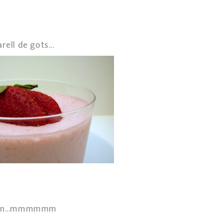
ell de gots...
ssin...mmmmmm