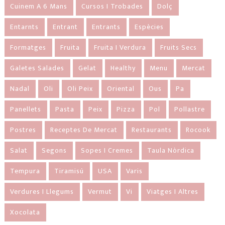
Cuinem A 6 Mans
Cursos I Trobades
Dolç
Entarnts
Entrant
Entrants
Espècies
Formatges
Fruita
Fruita I Verdura
Fruits Secs
Galetes Salades
Gelat
Healthy
Menu
Mercat
Nadal
Oli
Oli Peix
Oriental
Ous
Pa
Panellets
Pasta
Peix
Pizza
Pol
Pollastre
Postres
Receptes De Mercat
Restaurants
Rocook
Salat
Segons
Sopes I Cremes
Taula Nòrdica
Tempura
Tiramisú
USA
Varis
Verdures I Llegums
Vermut
Vi
Viatges I Altres
Xocolata