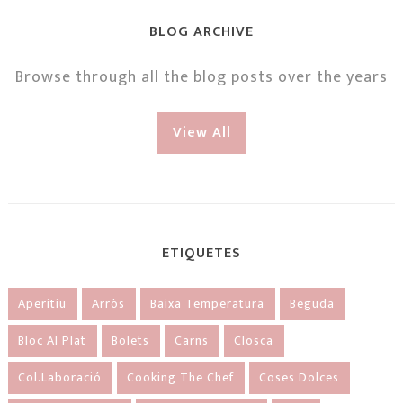
BLOG ARCHIVE
Browse through all the blog posts over the years
View All
ETIQUETES
Aperitiu
Arròs
Baixa Temperatura
Beguda
Bloc Al Plat
Bolets
Carns
Closca
Col.laboració
Cooking The Chef
Coses Dolces