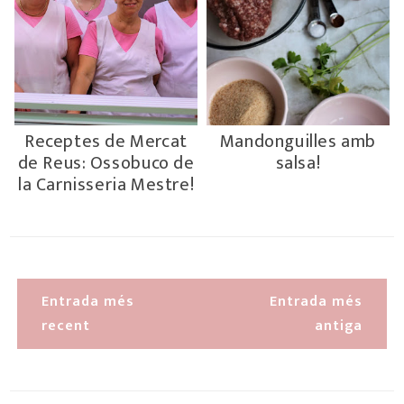
Receptes de Mercat
Mandonguilles amb
de Reus: Ossobuco de
salsa!
la Carnisseria Mestre!
Entrada més
Entrada més
recent
antiga