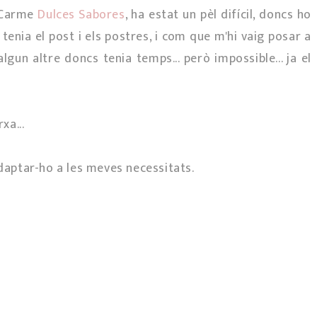
a Carme
Dulces Sabores
, ha estat un pèl difícil, doncs ho
í tenia el post i els postres, i com que m'hi vaig posar a
lgun altre doncs tenia temps... però impossible... ja el
xa...
adaptar-ho a les meves necessitats.