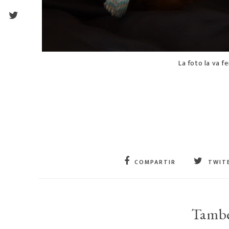
La foto la va fe
COMPARTIR
TWIT
També