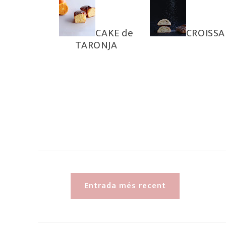
CAKE de
CROISS
TARONJA
Entrada més recent