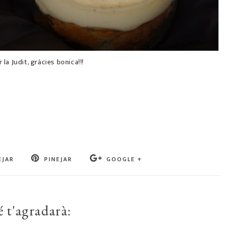
r la Judit, gràcies bonica!!!
EJAR
PINEJAR
GOOGLE +
 t'agradarà: