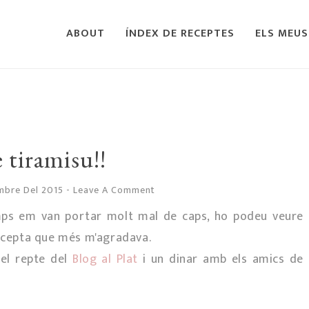
ABOUT
ÍNDEX DE RECEPTES
ELS MEUS
 tiramisu!!
mbre Del 2015
-
Leave A Comment
mps em van portar molt mal de caps, ho podeu veure
 recepta que més m'agradava.
 el repte del
Blog al Plat
i un dinar amb els amics de