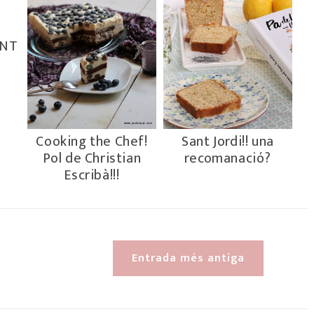
ANT
Cooking the Chef!
Sant Jordi!! una
Pol de Christian
recomanació?
Escribà!!!
Entrada més antiga