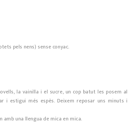
otets pels nens) sense conyac.
vells, la vainilla i el sucre, un cop batut les posem al
ar i estigui més espès. Deixem reposar uns minuts i
im amb una llengua de mica en mica.