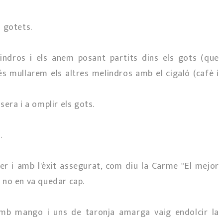
 gotets.
indros i els anem posant partits dins els gots (que
és mullarem els altres melindros amb el cigaló (cafè i
era i a omplir els gots.
.
fer i amb l'èxit assegurat, com diu la Carme "El mejor
i no en va quedar cap.
b mango i uns de taronja amarga vaig endolcir la