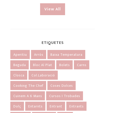
View All
ETIQUETES
Aperitiu
Arròs
Baixa Temperatura
Beguda
Bloc Al Plat
Bolets
Carns
Closca
Col.laboració
Cooking The Chef
Coses Dolces
Cuinem A 6 Mans
Cursos I Trobades
Dolç
Entarnts
Entrant
Entrants