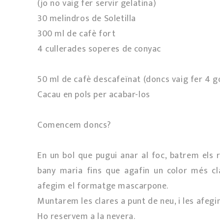
(jo no vaig fer servir gelatina)
30 melindros de Soletilla
300 ml de cafè fort
4 cullerades soperes de conyac
50 ml de cafè descafeïnat (doncs vaig fer 4 g
Cacau en pols per acabar-los
Comencem doncs?
En un bol que pugui anar al foc, batrem els ro
bany maria fins que agafin un color més cl
afegim el formatge mascarpone.
Muntarem les clares a punt de neu, i les afeg
Ho reservem a la nevera.